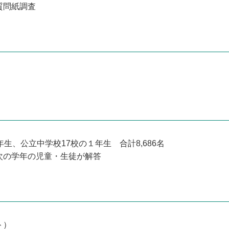
質問紙調査
生、公立中学校17校の１年生 合計8,686名
次の学年の児童・生徒が解答
ト）