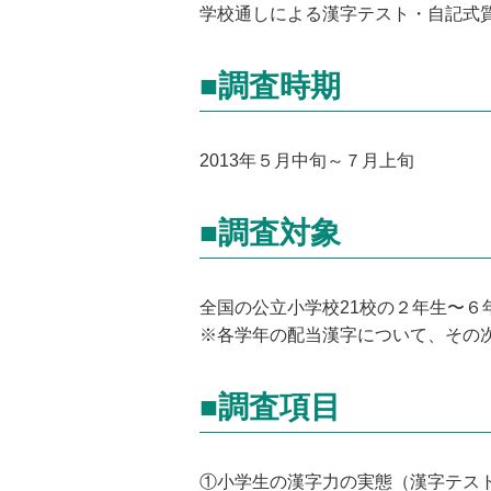
学校通しによる漢字テスト・自記式
■調査時期
2013年５月中旬～７月上旬
■調査対象
全国の公立小学校21校の２年生〜６年
※各学年の配当漢字について、その
■調査項目
①小学生の漢字力の実態（漢字テス