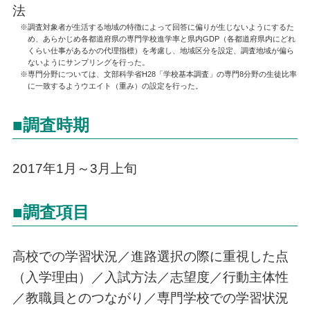
法
※調査対象者が生活する地域の特徴によって回答に偏りが生じないようにするた
め、あらかじめ各都道府県の専門学校進学率と県内GDP（各都道府県内にどれ
くらい仕事があるかの代理指標）を考慮し、地域区分を設定、調査地域が偏ら
ないようにサンプリングを行った。
※専門分野については、文部科学省H28「学校基本調査」の専門8分野の生徒比率
に一致するようウエイト（重み）の設定を行った。
■調査時期
2017年1月～3月上旬
■調査項目
高校での学習状況／進路選択の際に重視した点
（入学理由）／入試方法／志望度／行動主体性
／教職員とのつながり／専門学校での学習状況