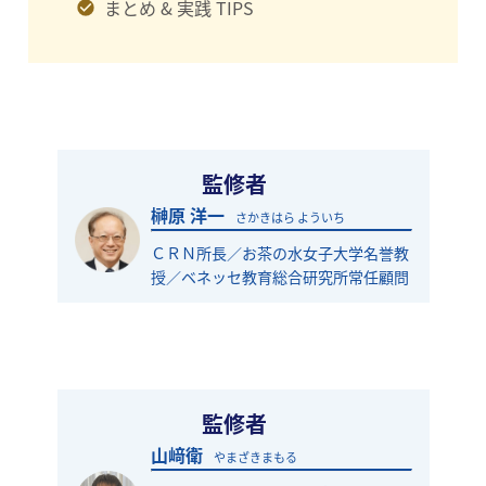
まとめ & 実践 TIPS
監修者
榊原 洋一
さかきはら よういち
ＣＲＮ所長／お茶の水女子大学名誉教
授／ベネッセ教育総合研究所常任顧問
監修者
山﨑衛
やまざきまもる