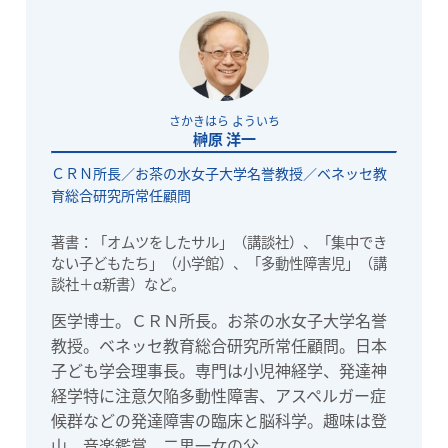
さかきはら よういち
榊原 洋一
ＣＲＮ所長／お茶の水女子大学名誉教授／ベネッセ教
育総合研究所常任顧問
著書：「オムツをしたサル」（講談社）、「集中でき
ない子どもたち」（小学館）、「多動性障害児」（講
談社＋α新書）など。
医学博士。ＣＲＮ所長。お茶の水女子大学名誉
教授。ベネッセ教育総合研究所常任顧問。日本
子ども学会理事長。専門は小児神経学、発達神
経学特に注意欠陥多動性障害、アスペルガー症
候群などの発達障害の臨床と脳科学。趣味は登
山、音楽鑑賞、二男一女の父。