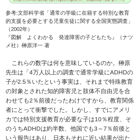
参考:文部科学省「通常の学級に在籍する特別な教育
的支援を必要とする児童生徒に関する全国実態調査」
（2002年）
『図解 よくわかる 発達障害の子どもたち』（ナツ
メ社）榊原洋一 著
これらの数字は何を意味しているのか。榊原
先生は「4万人以上の調査で通常学級にADHDの
子が2.5％いたという事実は、それまで特殊教育
の対象とされた知的障害児と肢体不自由児を合
わせても2％前後だったわけですから、教育関係
者にとって衝撃でした。しかし、すでにアメリ
カでは特別支援教育が必要な子は10％程度、そ
のうちADHDは約半数、他国でも3～7％前後と
いう報告はあり、日本もそれに近い結果が出た