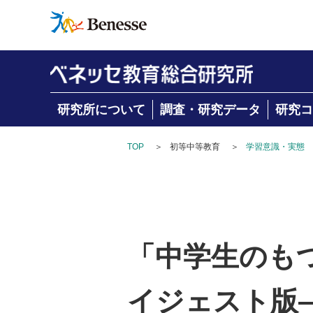
研究所について
調査・研究データ
研究コ
TOP
＞
初等中等教育
＞
学習意識・実態
「中学生のも
イジェスト版