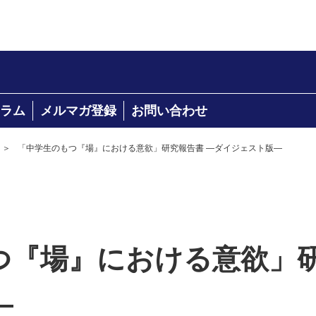
ラム
メルマガ登録
お問い合わせ
＞
「中学生のもつ『場』における意欲」研究報告書 —ダイジェスト版—
つ『場』における意欲」研
—