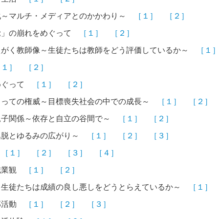
化～マルチ・メディアとのかかわり～
［１］
［２］
覚」の崩れをめぐって
［１］
［２］
えがく教師像～生徒たちは教師をどう評価しているか～
［１
［１］
［２］
めぐって
［１］
［２］
とっての権威～目標喪失社会の中での成長～
［１］
［２］
親子関係～依存と自立の谷間で～
［１］
［２］
逸脱とゆるみの広がり～
［１］
［２］
［３］
化
［１］
［２］
［３］
［４］
職業観
［１］
［２］
～生徒たちは成績の良し悪しをどうとらえているか～
［１］
部活動
［１］
［２］
［３］