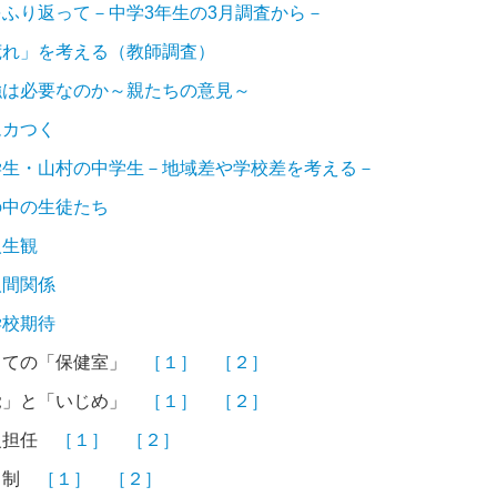
ふり返って－中学3年生の3月調査から－
荒れ」を考える（教師調査）
強は必要なのか～親たちの意見～
ムカつく
学生・山村の中学生－地域差や学校差を考える－
の中の生徒たち
人生観
人間関係
学校期待
しての「保健室」
［１］
［２］
覚」と「いじめ」
［１］
［２］
級担任
［１］
［２］
日制
［１］
［２］