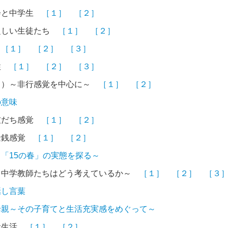
会と中学生
［１］
［２］
乏しい生徒たち
［１］
［２］
行
［１］
［２］
［３］
性
［１］
［２］
［３］
２）～非行感覚を中心に～
［１］
［２］
の意味
友だち感覚
［１］
［２］
金銭感覚
［１］
［２］
「15の春」の実態を探る～
～中学教師たちはどう考えているか～
［１］
［２］
［３
話し言葉
母親～その子育てと生活充実感をめぐって～
食生活
［１］
［２］