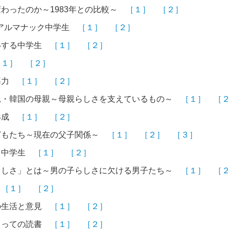
わったのか～1983年との比較～
［１］
［２］
 アルマナック中学生
［１］
［２］
いする中学生
［１］
［２］
［１］
［２］
導力
［１］
［２］
親・韓国の母親～母親らしさを支えているもの～
［１］
［
形成
［１］
［２］
どもたち～現在の父子関係～
［１］
［２］
［３］
る中学生
［１］
［２］
らしさ」とは～男の子らしさに欠ける男子たち～
［１］
［
験
［１］
［２］
の生活と意見
［１］
［２］
とっての読書
［１］
［２］