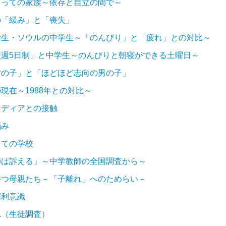
とっての家族～依存と自立の間で～
の「緩み」と「喪失」
学生・ソウルの中学生～「のんびり」と「疲れ」との対比～
校週5日制」と中学生～のんびりと朝寝ができる土曜日～
女の子」と「ほどほど志向の男の子」
現在～1988年との対比～
メディアとの接触
悩み
しての学校
師は訴える」～中学教師の全国調査から～
持つ母親たち－「子離れ」へのためらい－
権利意識
れ（生徒調査）