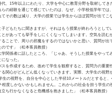
代、15年以上にわたり、大学を中心に教育分野を取材してき
れらの経験を通じて感じていたのは、なぜ、小学校低学年では
れてその数は減り、大学の授業では学生からほぼ質問が出てこ
子どもたちに聞きますが、それはもう授業が終わろうとして
ことがあっても挙手をしにくくなってしまいます。空気を読む
することで、周りの邪魔をするのではないかと思い、質問が出
たのです」（松本客員教授）
学関係者に話したところ、「じゃあ、そうした授業をやって
とになった。
スを作成するため、改めて学生を観察すると、質問力の重要
る関心がどんどん低くなっていきます。実際、大学生の視野
の学生の視野を、自分を中心とした半径10メートルだとすると
ンチ程度しかないかもしれません。これからの社会を担う学生の
は立ち行かなくなると危機感を抱きました」（松本客員教授）