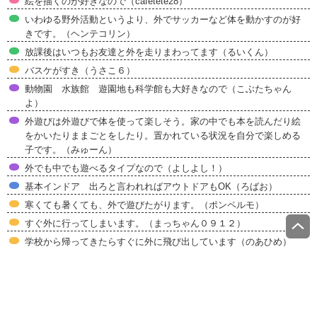
絵を描くのが好きなので（cafetete28）
いわゆる野外活動というより、外でサッカーなど体を動かすのが好
きです。（ヘンテコリン）
放課後はいつもお友達と外を走りまわってます（るいくん）
バスケがすき（うさこ６）
動物園 水族館 遊園地も科学館も大好きなので（こぶたちゃん
よ）
外遊びは外遊びで体を使って楽しそう。家の中でも本を読んだり絵
をかいたりままごとをしたり。置かれている状況を自分で楽しめる
子です。（みゅーん）
外でも中でも遊べるタイプなので（よしよし！）
基本インドア 出ろと言われればアウトドアもOK（ろばお）
寒くても暑くても、外で遊びたがります。（ポンペルモ）
すぐ外に行ってしまいます。（まっちゃん０９１２）
学校から帰ってきたらすぐに外に飛び出しています（のあひめ）
運動神経はいい方だけど、趣味が読書だから。（Juline）
面倒くさがり。体を動かすのも苦手。（ロフ）