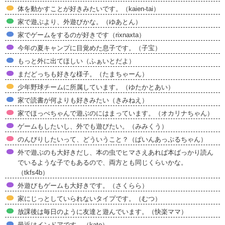
体を動かすことが好きみたいです。（kaien-tai）
家で遊ぶより、外遊びかな。（ゆあとん）
家でゲームをするのが好きです（rixnaxta）
今年の夏キャンプに目覚めた息子です。（子宝）
もっと外に出てほしい（ふぁいとだよ）
まだどっちも好きな様子。（たまちゃーん）
少年野球チームに所属しています。（ゆたかとあい）
家で読書が何よりも好きみたい（きみねえ）
家でほっぺちゃんで遊ぶのにはまっています。（オカリナちゃん）
ゲームもしたいし、外でも遊びたい。（みみくう）
のんびりしたいって、どういうこと？（ぱいんあっぷるちゃん）
外で遊ぶのも大好きだし、本の虫でヒマさえあれば本ばっかり読ん
でいるような子でもあるので、両方とも同じくらいかな。
（tkfs4b）
外遊びもゲームも大好きです。（さくらら）
家にじっとしていられないタイプです。（むつ）
放課後は毎日のように友達と遊んでいます。（快楽ママ）
最近はインドアです。（kato）