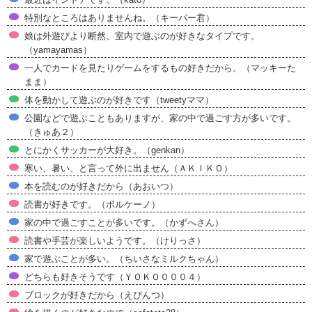
特別なところはありませんね。（キーパー君）
娘は外遊びより断然、室内で遊ぶのが好きなタイプです。
（yamayamas）
一人でカードを見たりゲームをするもの好きだから。（マッキーた
まま）
体を動かして遊ぶのが好きです（tweetyママ）
公園などで遊ぶこともありますが、家の中で過ごす方が多いです。
（きゅあ２）
とにかくサッカーが大好き。（genkan）
寒い、暑い、と言って外に出ません（ＡＫＩＫＯ）
本を読むのが好きだから（あおいつ）
読書が好きです。（ボルケーノ）
家の中で過ごすことが多いです。（かずへさん）
読書や手芸が楽しいようです。（けりっさ）
家で遊ぶことが多い。（ちいさなミルクちゃん）
どちらも好きそうです（ＹＯＫＯ０００４）
ブロックが好きだから（えぴんつ）