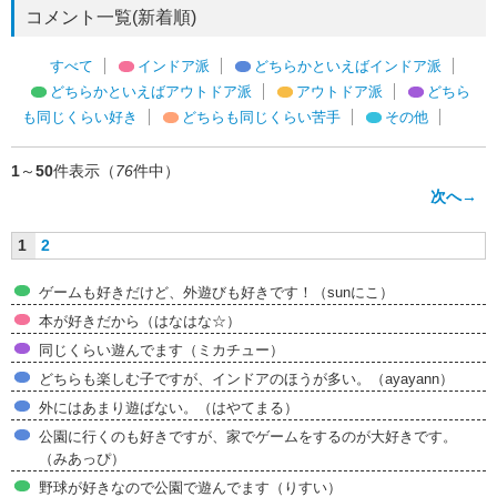
コメント一覧(新着順)
すべて
インドア派
どちらかといえばインドア派
どちらかといえばアウトドア派
アウトドア派
どちら
も同じくらい好き
どちらも同じくらい苦手
その他
1
～
50
件表示（
76
件中）
次へ→
1
2
ゲームも好きだけど、外遊びも好きです！（sunにこ）
本が好きだから（はなはな☆）
同じくらい遊んでます（ミカチュー）
どちらも楽しむ子ですが、インドアのほうが多い。（ayayann）
外にはあまり遊ばない。（はやてまる）
公園に行くのも好きですが、家でゲームをするのが大好きです。
（みあっぴ）
野球が好きなので公園で遊んでます（りすい）