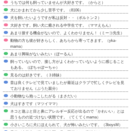
うちでは何も飼っていませんが大好きです。（からと）
犬にかまれてから少し苦手です。（8106）
犬を飼いたいようですが私は反対・・（ボルトン２）
大好きです。飼い犬に癒される中学生です。（ママえもん）
あまり接する機会がないので、よくわかりません！（ミーコ先生）
動物の方も彼が好きらしく、あちらから寄ってきます。（yka-
mama）
あまり興味がないみたい（ぼーるん）
飼っていないので、接し方がよくわかっていないように感じること
もある。（ぽちゃぽーちゃ）
見るのは好きです。（３姉妹）
昔は良くテレビで見ていましたが最近はクラブで忙しくテレビを見
ておりません（ぷうた親分）
小動物なら抱っこしたがる（まさだい）
犬はすきです（マツイママ）
ネコと遊ぶと目と鼻にアレルギー反応が出るので「かわいい」とは
思うものの近づけない状態です。（てくてくmama）
小さいころに犬にほえられて、犬が怖いみたいです。（3boysM）