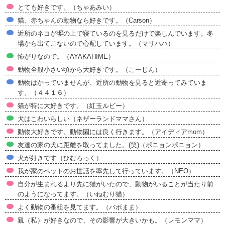
とても好きです。（ちゃあみい）
猫、赤ちゃんの動物なら好きです。（Carson）
近所のネコが塀の上で寝ているのを見るだけで楽しんでいます。冬
場から出てこないので心配しています。（マリハハ）
怖がりなので。（AYAKAHIME）
動物全般小さい頃から大好きです。（こーじん）
動物はかっていませんが、近所の動物を見ると近寄ってみていま
す。（４４１６）
猫が特に大好きです。（紅玉ルビー）
犬はこわいらしい（ネザーランドママさん）
動物大好きです。動物園には良く行きます。（アイディアmom）
友達の家の犬に距離を取ってました。(笑)（ポニョンポニョン）
犬が好きです（ひむろっく）
我が家のペットのお世話を率先して行っています。（NEO）
自分が生まれるより先に猫がいたので、動物がいることが当たり前
のようになってます。（いねむり猫）
よく動物の番組を見てます。（バボまま）
親（私）が好きなので、その影響が大きいかも。（レモンママ）