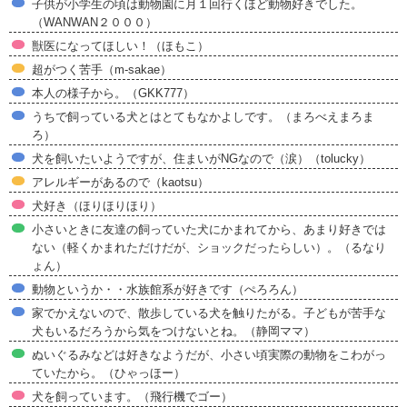
子供が小学生の頃は動物園に月１回行くほど動物好きでした。
（WANWAN２０００）
獣医になってほしい！（ほもこ）
超がつく苦手（m-sakae）
本人の様子から。（GKK777）
うちで飼っている犬とはとてもなかよしです。（まろべえまろま
ろ）
犬を飼いたいようですが、住まいがNGなので（涙）（tolucky）
アレルギーがあるので（kaotsu）
犬好き（ほりほりほり）
小さいときに友達の飼っていた犬にかまれてから、あまり好きでは
ない（軽くかまれただけだが、ショックだったらしい）。（るなり
ょん）
動物というか・・水族館系が好きです（ぺろろん）
家でかえないので、散歩している犬を触りたがる。子どもが苦手な
犬もいるだろうから気をつけないとね。（静岡ママ）
ぬいぐるみなどは好きなようだが、小さい頃実際の動物をこわがっ
ていたから。（ひゃっほー）
犬を飼っています。（飛行機でゴー）