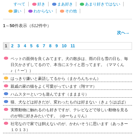
すべて
好き
まあ好き
あまり好きではない
嫌い
わからない
その他
1
～
50
件表示（
512
件中）
次へ→
1
2
3
4
5
6
7
8
9
10
11
ペットの面倒を良くみてます。犬の散歩は、雨の日も雪の日も、毎
日欠かさずしてるので、本当にエライと思ってます。（ママくん
♪（＾ー‘））
はっきり嫌いと豪語してるから（まかろんちゃん）
親戚の家の猫をよく可愛がっています（翔ママ）
ハムスターといつも遊んでます（まままり）
猫、犬などは好きだが、変わったものは好まない（きょうはぱぱ）
実際動物に触れるのも好きですが、テレビなどで珍しい動物を見る
のが特に好きみたいです。（ゆーちょりん）
社宅なので家では飼えないのが、かわいそうに思います（あっきー
１０１３）