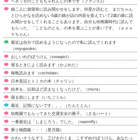
ベネッセのこどもちゃれんじの本です（ファン子2）
娘二人に就寝前に読み聞かせをします。何度か読むと、まだちゃん
とひらがなを読めない5歳の娘が話の内容を覚えていて2歳の娘に読
み聞かせをしてくれることもあります。自分も幼稚園時代に読んで
もらった、「こどものとも」の本を選ぶことが多いです。（ｐｏｏ
ｈちゃん）
最近は自分で読めるようになったので私に読んでくれます
（miyupsuke）
おしいれのぼうけん（snowpict）
寝るときによく読みます（かぶれた）
毎晩読みます（cocholate）
日本昔話とトミカの本（チャリン）
絵本を。以前ほど読まなくなったけど。（micra）
寝る前にします（いちごミル）
最近、記憶にないです。。。（たんととん）
幼稚園でもらってきた交通安全の冊子。（さるハート）
一番最近は「しまじろう」でした。（naomiffy）
乗り物図鑑・・・（星月陽）
かわいそうなぞう、三びきのくま、こすずめのぼうけん、あなたっ