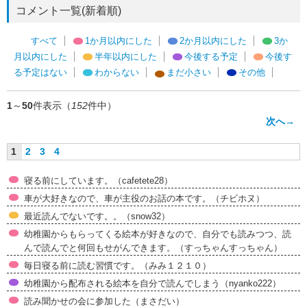
コメント一覧(新着順)
すべて
1か月以内にした
2か月以内にした
3か
月以内にした
半年以内にした
今後する予定
今後す
る予定はない
わからない
まだ小さい
その他
1
～
50
件表示（
152
件中）
次へ→
1
2
3
4
寝る前にしています。（cafetete28）
車が大好きなので、車が主役のお話の本です。（チビホヌ）
最近読んでないです。。（snow32）
幼稚園からもらってくる絵本が好きなので、自分でも読みつつ、読
んで読んでと何回もせがんできます。（すっちゃんすっちゃん）
毎日寝る前に読む習慣です。（みみ１２１０）
幼稚園から配布される絵本を自分で読んでしまう（nyanko222）
読み聞かせの会に参加した（まさだい）