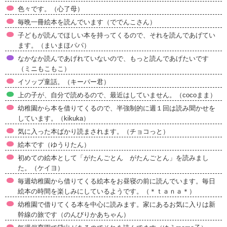
色々です。（心了母）
毎晩一冊絵本を読んでいます（ででんこさん）
子どもが読んでほしい本を持ってくるので、それを読んであげてい
ます。（まいまほパパ）
なかなか読んであげれていないので、もっと読んであげたいです
（ミニもこもこ）
イソップ童話。（キーパー君）
上の子が、自分で読めるので、最近はしていません。（cocoまま）
幼稚園から本を借りてくるので、半強制的に週１回は読み聞かせを
しています。（kikuka）
気に入った本ばかり読まされます。（チョコっと）
絵本です（ゆうりたん）
初めての絵本として「がたんごとん がたんごとん」を読みまし
た。（ケイヨ）
毎週幼稚園から借りてくる絵本をお昼寝の前に読んでいます。毎日
絵本の時間を楽しみにしているようです。（＊ｔａｎａ＊）
幼稚園で借りてくる本を中心に読みます。家にあるお気に入りは新
幹線の旅です（のんびりかあちゃん）