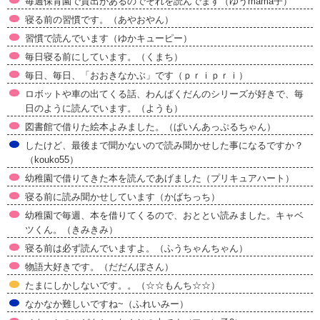
毎週保育園で貸出があるのでそれを読んでます（ゆうmama子）
寝る前の習慣です。（あやおやん）
習慣で読んでいます（ゆかキューピー）
毎日寝る前にしています。（くまち）
毎日、毎日、「おおきなかぶ」です（ｐｒｉｐｒｉ）
ロボットや車の出てくる話、わんぱくだんのシリーズが好きで、毎
日のように読んでいます。（ようも）
図書館で借りた絵本よみました。（ぱいんあっぷるちゃん）
したけど、最後まで聞かないので読み聞かせした事になるですか？
（kouko55）
幼稚園で借りてきた本を読んであげました（プリキュアハート）
寝る前に読み聞かせしています（かばちっち）
幼稚園で毎週、本を借りてくるので、おととい読みました。キャベ
ツくん。（きみきみ）
寝る前は必ず読んでいますよ。（ふうちゃんちゃん）
物語大好きです。（だだんぼさん）
たまにしかしないです。。（☆☆もんち☆☆）
なかなか難しいですね~（ふれいみー）