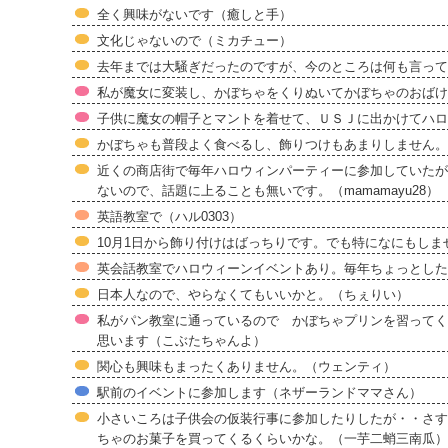
全く興味がないです（癒しと手）
文化じゃないので（ミカチュー）
去年までは大騒ぎだったのですが、今のところは何も言ってま
私が魔女に変装し、かぼちゃをくりぬいてかぼちゃのおばけ
子供に魔女の帽子とマントを着せて、ＵＳＪに出かけてハロ
かぼちゃも普段よく食べるし、飾りつけもあまりしません。
近くの商店街で毎年ハロウィンパーティーに参加していたが
ないので、話題に上ることも無いです。（mamamayu28）
英語教室で（ハル0303）
10月1日から飾り付けはばっちりです。でも特になにもし
英会話教室でハロウィーンイベントあり。毎年ちょっとした
日本人なので、やらなくてもいいかと。（ちぇりい）
私がパン教室に通っているので かぼちゃプリンを習ってく
思います（こぶたちゃんよ）
関心も興味もまったくありません。（ウェンティ）
駅前のイベントに参加します（ネザーランドママさん）
小さいころは子供会の仮装行事に参加したりしたが・・さす
ちゃのお菓子を買ってくるくらいかな。（一芋二蛸三南瓜）