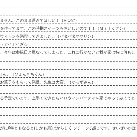
せん。このまま過ぎてほしい！（RION*）
を作ってます。この時期スイーツもおいしいので！！（Ｍｉｌｄクン）
ウィーンを満喫してきました。（パタパタママリン）
（アイアイざる）
、今年は参観日と重なってしまった。これに行かないと我が家は特に何もし
ません。（ぴょんきちくん）
お菓子をもらって満足。先生は大変。（かっずみん）
る予定でいます。上手くできたらハロウィンパーティを家でやってみようと
がに6年ともなると(しかも男)ばからしくって！って感じです。せいぜいかぼ