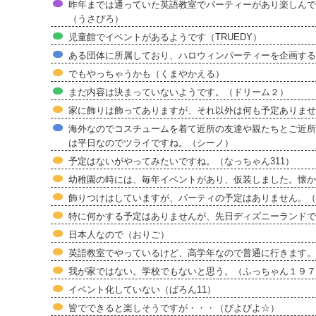
昨年までは通っていた英語教室でパーティーがあり楽しんで
（うさぴろ）
児童館でイベントがあるようです（TRUEDY）
ある団体に所属しており、ハロウィンパーティーを企画する
でもやっちゃうかも（くまやかえる）
まだ内容は決まっていないようです。（ドリーム２）
家に飾りは飾ってありますが、それ以外は何も予定ありませ
海外なのでコスチュームを着て近所の友達や親たちとご近所
は平日なのでツライですね。（シーノ）
予定はないがやってみたいですね。（なっちゃん311）
幼稚園の時には、毎年イベントがあり、仮装しました。懐か
飾りつけはしていますが、パーティの予定はありません。（
特に何かする予定はありませんが、先日ディズニーランドで
日本人なので（おりご）
英語教室でやっているけど、高学年なので普通に行きます。
我が家ではない。学校でもないと思う。（ふっちゃん１９７
イベント化していない（ばろん11）
皆でできると楽しそうですが・・・（ぴよぴよ☆）