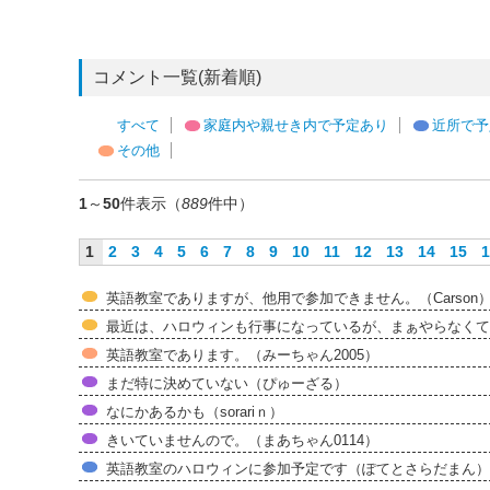
コメント一覧(新着順)
すべて
家庭内や親せき内で予定あり
近所で予
その他
1
～
50
件表示（
889
件中）
1
2
3
4
5
6
7
8
9
10
11
12
13
14
15
1
英語教室でありますが、他用で参加できません。（Carson
最近は、ハロウィンも行事になっているが、まぁやらなくても
英語教室であります。（みーちゃん2005）
まだ特に決めていない（ぴゅーざる）
なにかあるかも（sorariｎ）
きいていませんので。（まあちゃん0114）
英語教室のハロウィンに参加予定です（ぽてとさらだまん）