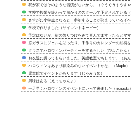
我が家ではそのような習慣がないから。（ぐうぐうすやすや
学校で授業が終わって預かりのスクールで予定されている（
さすがに小学生となると、参加することが決まっているイ
学校で作りました（サイレントネービー）
予定はないが、街の飾りつけをみて喜んでます（たるとママ
窓ガラスにジェルを貼ったり、手作りのカレンダーの絵柄を
クラスでハロウィンパーティーをするらしい（ぴよこたん）
お友達に誘ってもらいました。英語教室でもします。（あん
ハロウィンはあまり馴染みのないイベントかな。（Maple）
児童館でイベントがあります（じゃみうめ）
興味はある（えっちゃんよ）
一足早くハロウィンのイベントにいって来ました（rixnaxta