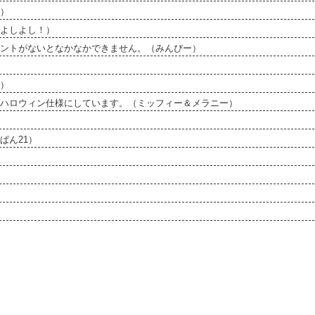
）
よしよし！）
ベントがないとなかなかできません。（みんぴー）
）
ハロウィン仕様にしています。（ミッフィー＆メラニー）
ぱん21）
）