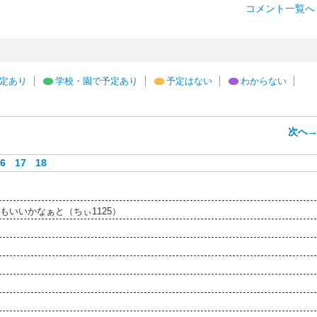
コメント一覧へ 
定あり
学校・園で予定あり
予定はない
わからない
次へ
6
17
18
）
いいかなぁと（ちぃ1125）