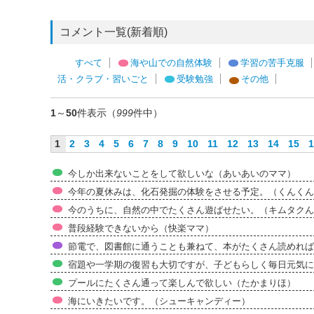
コメント一覧(新着順)
すべて
海や山での自然体験
学習の苦手克服
活・クラブ・習いごと
受験勉強
その他
1
～
50
件表示（
999
件中）
1
2
3
4
5
6
7
8
9
10
11
12
13
14
15
1
今しか出来ないことをして欲しいな（あいあいのママ）
今年の夏休みは、化石発掘の体験をさせる予定。（くんくん
今のうちに、自然の中でたくさん遊ばせたい。（キムタクん
普段経験できないから（快楽ママ）
節電で、図書館に通うことも兼ねて、本がたくさん読めればい
宿題や一学期の復習も大切ですが、子どもらしく毎日元気に
プールにたくさん通って楽しんで欲しい（たかまりほ）
海にいきたいです。（シューキャンディー）