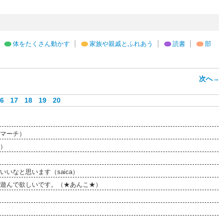
体をたくさん動かす
家族や親戚とふれあう
読書
部
次へ
6
17
18
19
20
マーチ）
）
いなと思います（saica）
遊んで欲しいです。（★あんこ★）