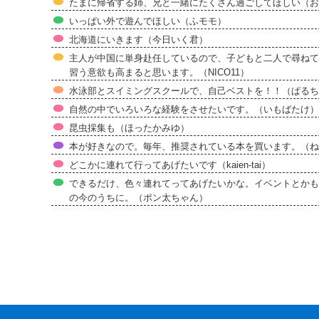
たまに帰省する姉、兄と一緒にたくさん過ごしてほしい（お
いっぱい外で遊んでほしい（ふモモ）
北海道にいきます（今日いく君）
主人が中国に単身赴任しているので、子どもと二人で尋ねて
習う意欲も高まると思います。（NICO11）
水泳部とスイミングスクールで、自己ベストを！！（ぱるち
自然の中でいろいろな経験をさせたいです。（いもばたけ）
昆虫採集も（ほったかみゆ）
本が好きなので。毎年、推奨されている本を買います。（ね
どこかに連れて行ってあげたいです（kaien-tai）
できるだけ、色々連れてってあげたいかな。イベントとかも
の今のうちに。（ポン太ちゃん）