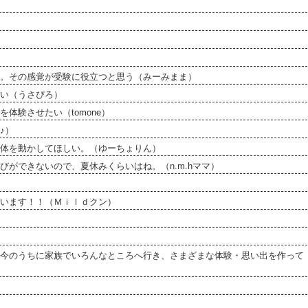
い。その感覚が受験に役立つと思う（みーみまま）
い（うさぴろ）
体験させたい（tomone）
♪）
体を動かしてほしい。（ゆーちょりん）
ができないので、夏休みくらいはね。（n.m.hママ）
います！！（Ｍｉｌｄクン）
今のうちに家族でいろんなところへ行き、さまざまな体験・思い出を作って