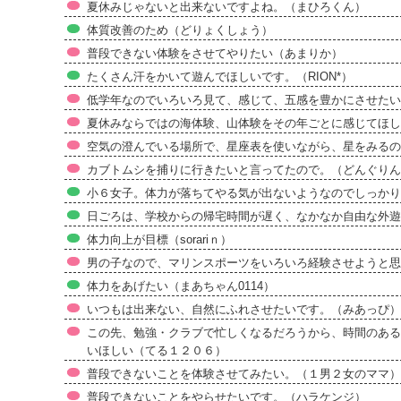
夏休みじゃないと出来ないですよね。（まひろくん）
体質改善のため（どりょくしょう）
普段できない体験をさせてやりたい（あまりか）
たくさん汗をかいて遊んでほしいです。（RION*）
低学年なのでいろいろ見て、感じて、五感を豊かにさせた
夏休みならではの海体験、山体験をその年ごとに感じてほし
空気の澄んでいる場所で、星座表を使いながら、星をみるのを
カブトムシを捕りに行きたいと言ってたので。（どんぐりん
小６女子。体力が落ちてやる気が出ないようなのでしっかり
日ごろは、学校からの帰宅時間が遅く、なかなか自由な外遊び
体力向上が目標（sorariｎ）
男の子なので、マリンスポーツをいろいろ経験させようと思
体力をあげたい（まあちゃん0114）
いつもは出来ない、自然にふれさせたいです。（みあっぴ）
この先、勉強・クラブで忙しくなるだろうから、時間のある
いほしい（てる１２０６）
普段できないことを体験させてみたい。（１男２女のママ）
普段できないことをやらせたいです。（ハラケンジ）