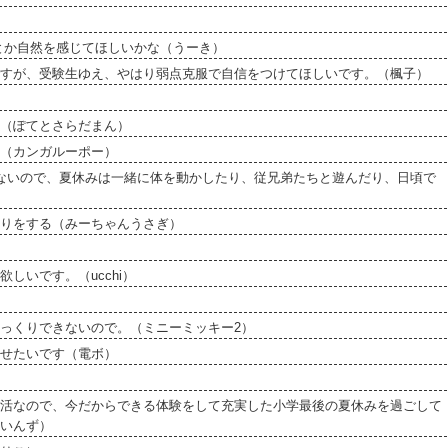
とか自然を感じてほしいかな（うーき）
すが、受験生ゆえ、やはり弱点克服で自信をつけてほしいです。（楓子）
（ぽてとさらだまん）
（カンガルーポー）
ないので、夏休みは一緒に体を動かしたり、従兄弟たちと遊んだり、日頃で
りをする（みーちゃんうさぎ）
しいです。（ucchi）
っくりできないので。（ミニーミッキー2）
せたいです（電ボ）
活なので、今だからできる体験をして充実した小学最後の夏休みを過ごして
いんず）