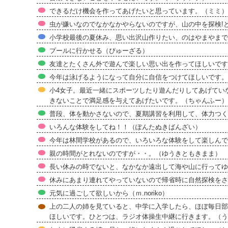
できるだけ機会を作ってあげたいと思っています。（ミミ）
虫が嫌いなのでなかなかやらないのですが、山の中を探検!
小学校最後の夏休み、思い出沢山作りたい、のはやまやまで
プールに行かせる（ぴゅーざる）
友達とたくさん外で遊んで楽しい思い出を作ってほしいです
今年は泳げるようになって自分に自信をつけてほしいです。
小4女子。最近一緒にスポーツしたり遊んだりしてあげてい
きないことで満足感を与えてあげたいです。（ちゃんふー）
普段、体を動かさないので、夏期講習を利用して、体力つく
いろんな体験をしてね！！（ぽんたぬきばんざい）
今年は林間学校があるので、いろいろな体験をして楽しんで欲
親の時間がとれないのですが・・。（ゆうきともきまま）
長い休みの時でないと、なかなか遠出して海や山に行ってゆ
休みにあまり連れてやっていないので帰省時に自然探検をさ
元気に過ごして欲しいから（ｍ.noriko）
上の二人の姉を見ていると、中学に入学したら、ほぼ毎日部
ほしいです。ひとつは、ラジオ体操生中継に行きます。（う