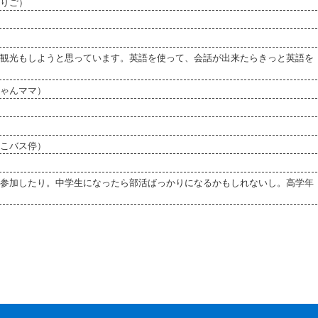
りご）
観光もしようと思っています。英語を使って、会話が出来たらきっと英語を
ゃんママ）
こバス停）
参加したり。中学生になったら部活ばっかりになるかもしれないし。高学年