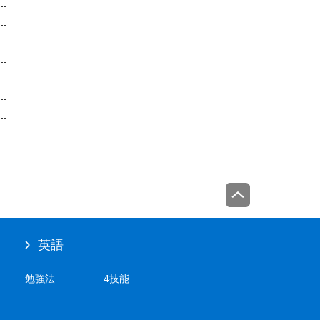
英語
勉強法
4技能