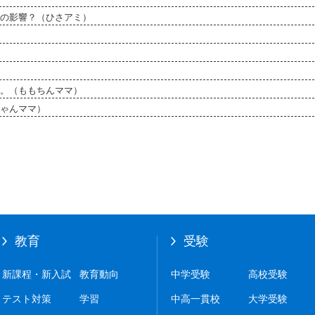
の影響？（ひさアミ）
。（ももちんママ）
ゃんママ）
教育
受験
新課程・新入試
教育動向
中学受験
高校受験
テスト対策
学習
中高一貫校
大学受験