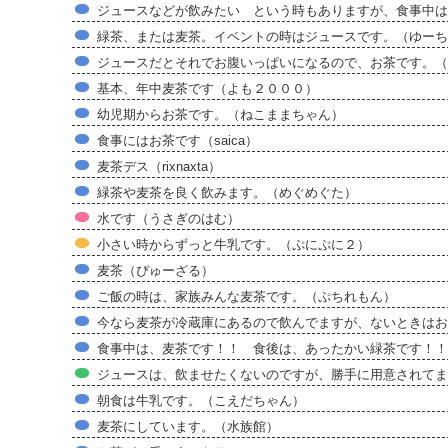
ジュースなどが飲みたい という時もありますが、食事中はお
緑茶、または麦茶。イベントの時はジュースです。（ゆーち
ジュースだとそれでお腹いっぱいになるので、お茶です。（m
基本、年中麦茶です（よも２０００）
幼児期からお茶です。（ねこままちゃん）
食事にはお茶です（saica）
麦茶デス（rixnaxta）
緑茶や麦茶を良く飲みます。（めぐめぐた）
水です（うさぎのはむ）
小さい時からずっと牛乳です。（ぷにぷに２）
麦茶（ぴゅーざる）
ご飯の時は、家族みんな麦茶です。（ぷちれもん）
今なら麦茶が冷蔵庫にあるので飲んでますが、ないときはお
食事中は、麦茶です！！ 食後は、あったかい緑茶です！！
ジュースは、飲ませたくないのですが、勝手に用意されてま
朝食は牛乳です。（こえだちゃん）
麦茶にしています。（水族館）