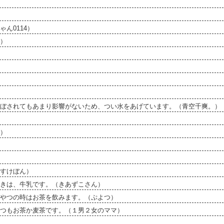
ん0114）
）
ぼされてもあまり影響がないため、つい水をあげています。（青空千爽。）
）
すけぼん）
きは、牛乳です。（きあずこさん）
やつの時はお茶を飲みます。（ぷよつ）
つもお茶か麦茶です。（１男２女のママ）