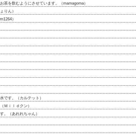
茶を飲むようにさせています。（mamagoma）
ょりん）
1264）
水です。（カルテット）
（Ｍｉｌｄクン）
す。（あれれちゃん）