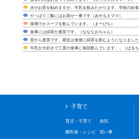
水やお茶を勧めますが、牛乳を飲みたがります。学校の給食
やっぱりご飯にはお茶が一番です（あやもえママ）
味噌汁かスープを飲んでいます。（まーぴち）
食事には緑茶か麦茶です。（なななおちゃん）
昔から麦茶です。最近は食後に緑茶を飲むようになりました
牛乳が大好きで三度の食事に毎回飲んでいます。」（ぱるち
子育て
育児・子育て
病気
離乳食・レシピ
習い事