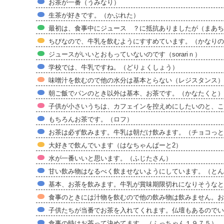
お茶が一番（うみなり）
生茶が好きです。（かぶれた）
最初は、食事中にジュース ？に抵抗ありましたが（まあちゃ
ちびなので、牛乳を飲むようにすすめています。（かなりの
ジュースがいいとおもっていないのです（sorariｎ）
学校では、牛乳ですね。（どりょくしょう）
味噌汁を飲むので他の水分は基本とらない（レジスタンス）
朝ご飯でパンのとき以外は基本、お茶です。（かなたくと）
子供が小さいうちは、カフェインを控えめにしたいのと、こ
もちろんお茶です。（ロフ）
お茶は必ず飲みます。牛乳は朝だけ飲みます。（チョコっと
大好きで飲んでいます（はなちゃんぱーと2）
水が一番いいと思います。（ふじたさん）
甘い飲み物はなるべく飲ませないようにしています。（とん
基本、お茶を飲みます。牛乳が賞味期限切れになりそうなと
食事のときには汁物を飲むので他の飲み物は飲みません。お
子供たちが当番でお茶を入れてくれます。仏壇もあるのでい
食事の時はお茶って決めてます。（ふっちゃん１９７５）