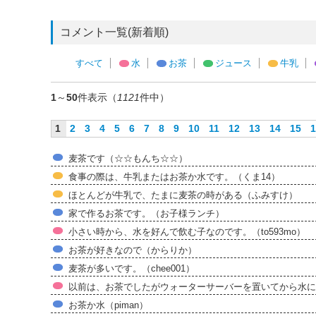
コメント一覧(新着順)
すべて
水
お茶
ジュース
牛乳
1
～
50
件表示（
1121
件中）
1
2
3
4
5
6
7
8
9
10
11
12
13
14
15
1
麦茶です（☆☆もんち☆☆）
食事の際は、牛乳またはお茶か水です。（くま14）
ほとんどが牛乳で、たまに麦茶の時がある（ふみすけ）
家で作るお茶です。（お子様ランチ）
小さい時から、水を好んで飲む子なのです。（to593mo）
お茶が好きなので（からりか）
麦茶が多いです。（chee001）
以前は、お茶でしたがウォーターサーバーを置いてから水に
お茶か水（piman）