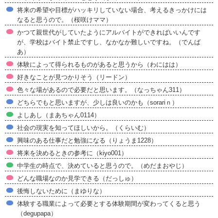
将来の希望や目標がハッキリしていない場合、考えるきっかけには
なると思うので。（桜咲けママ）
かつて親世代がしていたようにアルバイトができればいいんです
が、学校はバイト禁止ですし、なかなか難しいですね。（でんば
あ）
体験によって得られるものがあると思うから（わにはは）
好きなことが見つかりそう（リードン）
色々な場があるので必要だと思います。（なっちゃん311）
どちらでもと思いますが、少しは良いのかも（sorariｎ）
よしあし（まあちゃん0114）
社会の現実を知ってほしいから。（くらいむ）
興味のある仕事だと勉強になる（りょうま1228）
将来を決めるときの参考に（kiyo001）
中学生の時点で、決めていると思うので。（めだまおやじ）
どんな職場なのか見学できる（だっしゅ）
後悔しないために（まゆりな）
体験する職業によって必要とする体験期間が変わってくると思う
（degupapa）