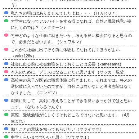
う）
私たちの頃にはありませんでしたよね・・・（ＨＡＲＵ＊）
大学生になってアルバイトをする様になれば、自然と職業感覚が身
に付くのでは？（ノクターン）
将来どのような仕事に就きたいか、考える良い機会になると思うの
で、必要だと思います。（シュワルマ）
これから社会に出て行く前に体験してなれておくほうがよい
（yaks128y）
社会に出る前に社会勉強をしておくことは必要（kamesama）
本人のために、プラスになることだと思います（サッカー親父）
高校生の息子が医者の職業体験に行きました。それまでは、将来の
選択肢に入っていたのですが、自分には向かないと医者志望はなく
なりました。（エンピツ）
職業に対して、真剣に考えることができる良いきっかけではと思い
ます。（なちゅらるそんぐ）
実際、受験勉強が忙しくてそれどころではないと思います。（4月
生まれ）
働くことの意味を知ってもらいたい（マツイママ）
中学くらいまででいいと思う（ひでママ！）