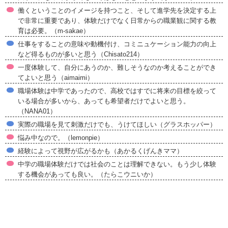
働くということのイメージを持つこと、そして進学先を決定する上
で非常に重要であり、体験だけでなく日常からの職業観に関する教
育は必要。（m-sakae）
仕事をすることの意味や動機付け、コミニュケーション能力の向上
など得るものが多いと思う（Chisato214）
一度体験して、自分にあうのか、難しそうなのか考えることができ
てよいと思う（aimaimi）
職場体験は中学であったので、高校ではすでに将来の目標を絞って
いる場合が多いから、あっても希望者だけでよいと思う。
（NANA01）
実際の職場を見て刺激だけでも、うけてほしい（グラスホッパー）
悩み中なので。（lemonpie）
経験によって視野が広がるかも（あかるくげんきママ）
中学の職場体験だけでは社会のことは理解できない。もう少し体験
する機会があっても良い。（たらこウニいか）