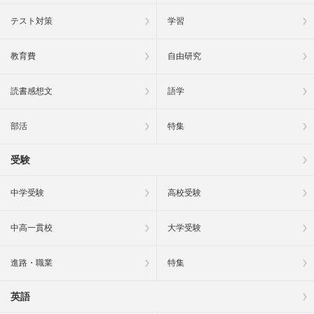
テスト対策
学習
教育費
自由研究
読書感想文
語学
部活
特集
受験
中学受験
高校受験
中高一貫校
大学受験
進路・職業
特集
英語