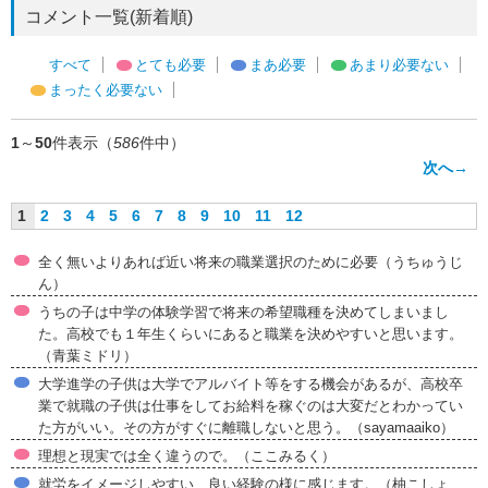
コメント一覧(新着順)
すべて
とても必要
まあ必要
あまり必要ない
まったく必要ない
1
～
50
件表示（
586
件中）
次へ→
1
2
3
4
5
6
7
8
9
10
11
12
全く無いよりあれば近い将来の職業選択のために必要（うちゅうじ
ん）
うちの子は中学の体験学習で将来の希望職種を決めてしまいまし
た。高校でも１年生くらいにあると職業を決めやすいと思います。
（青葉ミドリ）
大学進学の子供は大学でアルバイト等をする機会があるが、高校卒
業で就職の子供は仕事をしてお給料を稼ぐのは大変だとわかってい
た方がいい。その方がすぐに離職しないと思う。（sayamaaiko）
理想と現実では全く違うので。（ここみるく）
就労をイメージしやすい、良い経験の様に感じます。（柚こしょ