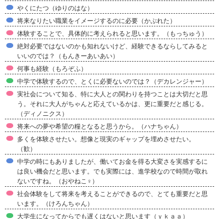
やくにたつ（ゆりのはな）
将来なりたい職業をイメージするのに必要（かぶれた）
体験することで、具体的に考えられると思います。（もっちゅう）
絶対必要ではないのかも知れないけど、経験できるならしてみると
いいのでは？（もんきーあいあい）
何事も経験（もろぞふ）
中学で体験するので、とくに必要ないのでは？（デカレンジャー）
実社会について知る、特に大人との関わりを持つことは大切だと思
う。それに大人がちゃんと応えているかは、更に重要だと感じる。
（ディノニクス）
将来への夢や希望の糧となると思うから。（ハナちゃん）
多くを体験させたい。想像と現実のギャップを埋めさせたい。
（歓）
中学の時にもありましたが、働いてお金を得る大変さを実感するに
は良い機会だと思います。でも実際には、進学校なので時間が取れ
ないですね。（おやねこ♀）
社会体験をして将来を考えることができるので、とても重要だと思
います。（けろんちゃん）
大学生になってからでも遅くはないと思います（ｙｋａａ）