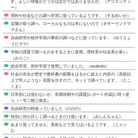
す。正しい情報かどうかは定かではありませんが。（アリエッティ
ー）
理科や社会などの調べ学習に使っているようです。（するめいか）
近隣の祭り調べ。ローカルなものは本にないので（ネザーランドマ
マさん）
自由研究や校外学習の事前の調べなどに使っています。（ゆうりょ
うたママ）
学校の課題で調べものをするときに使用。理科系や社会系が多い。
（おりご）
総合学習、郊外学習で使用していました。（asakoto）
社会の先生が歴史で教科書の範囲をはるかに超えた内容の（高校以
上で学ぶような）宿題を出すので、ネットで調べています。（たこ
くま）
日常的には使わないが、長期休暇中の課題(レポート作成)に時々使
う（一芋二蛸三南瓜）
自由研究の時使っていました（ののの）
特別に何か詳しく調べるときだけ使います。（みしんちゃん）
あまり使ってません。美術などで見てはいるようです。（ニャン
2）