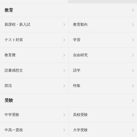
教育
新課程・新入試
教育動向
テスト対策
学習
教育費
自由研究
読書感想文
語学
部活
特集
受験
中学受験
高校受験
中高一貫校
大学受験