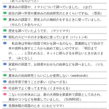
（あっぷるらびっと）
夏休みの宿題や、トマトについて調べていました。（はげ）
総合の調べ学習や夏休みの自由研究のときくらいですね。（雪花）
夏休みの課題で、歴史上の人物紹介をするときに使っていました。
（せんたくかあちゃん）
歴史を調べていたようです。（マツイママ）
朝礼のスピーチのネタ集めに使っています（パットン4）
私自身は学校の宿題で何かを調べるのなら、図書館などで自分で
本や資料を探すところから始めて欲しいのですが、「明日まで
の、、、」と言われると、ネットに頼らざるを得ないときがありま
す。（みとなし）
家庭科の宿題で、お雑煮やおせちの由来などを調べました。（りち
ちー）
夏休みの自由研究くらいにしか使用しない（wankozuki）
総合学習で使うことが多い（ぴゅーざる）
社会科でよく使ってますね（くまやかえる）
こないだの冬休みには、家の大掃除を家庭科で課題として出され、
裏技やコツなどを検索していました。（SUNRISE）
長期休暇の宿題のとき（にわとりママ）