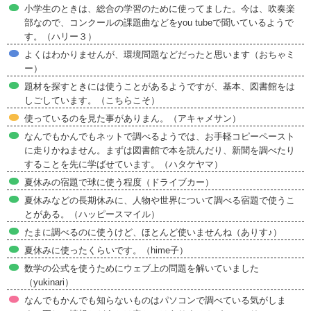
小学生のときは、総合の学習のために使ってました。今は、吹奏楽
部なので、コンクールの課題曲などをyou tubeで聞いているようで
す。（ハリー３）
よくはわかりませんが、環境問題などだったと思います（おちゃミ
ー）
題材を探すときには使うことがあるようですが、基本、図書館をは
しごしています。（こちらこそ）
使っているのを見た事がありまん。（アキャメサン）
なんでもかんでもネットで調べるようでは、お手軽コピーペースト
に走りかねません。まずは図書館で本を読んだり、新聞を調べたり
することを先に学ばせています。（ハタケヤマ）
夏休みの宿題で球に使う程度（ドライブカー）
夏休みなどの長期休みに、人物や世界について調べる宿題で使うこ
とがある。（ハッピースマイル）
たまに調べるのに使うけど、ほとんど使いませんね（ありす♪）
夏休みに使ったくらいです。（hime子）
数学の公式を使うためにウェブ上の問題を解いていました
（yukinari）
なんでもかんでも知らないものはパソコンで調べている気がしま