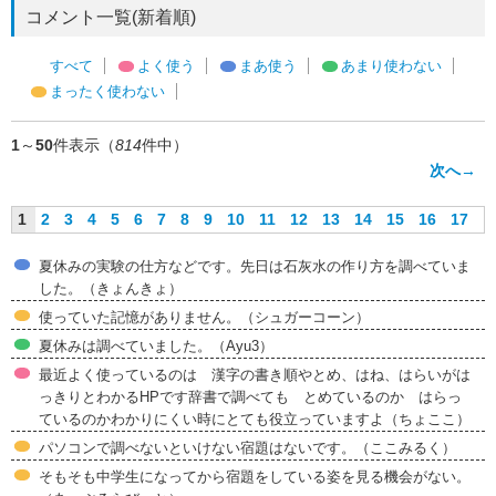
コメント一覧(新着順)
すべて
よく使う
まあ使う
あまり使わない
まったく使わない
1
～
50
件表示（
814
件中）
次へ→
1
2
3
4
5
6
7
8
9
10
11
12
13
14
15
16
17
夏休みの実験の仕方などです。先日は石灰水の作り方を調べていま
した。（きょんきょ）
使っていた記憶がありません。（シュガーコーン）
夏休みは調べていました。（Ayu3）
最近よく使っているのは 漢字の書き順やとめ、はね、はらいがは
っきりとわかるHPです辞書で調べても とめているのか はらっ
ているのかわかりにくい時にとても役立っていますよ（ちょここ）
パソコンで調べないといけない宿題はないです。（ここみるく）
そもそも中学生になってから宿題をしている姿を見る機会がない。