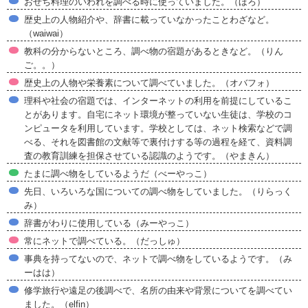
おせち料理のいわれを調べる時に使っていました。（ほろ）
歴史上の人物紹介や、辞書に載っていなかったことわざなど。
（waiwai）
教科の分からないところ、調べ物の宿題があるときなど。（りん
ご。。）
歴史上の人物や栄養素について調べていました。（オバフォ）
理科や社会の宿題では、インターネットの利用を前提にしているこ
とがあります。自宅にネット環境が整っていない生徒は、学校のコ
ンピュータを利用しています。学校としては、ネット検索などで調
べる、それを図書館の文献等で裏付けする等の過程を経て、資料調
査の教育訓練を担保させている認識のようです。（やまきん）
たまに調べ物をしているようだ（べーやっこ）
先日、いろいろな国についての調べ物をしていました。（りらっく
み）
辞書がわりに使用している（みーやっこ）
常にネットで調べている。（だっしゅ）
事典を持ってないので、ネットで調べ物をしているようです。（み
ーはは）
修学旅行や遠足の後調べで、名所の由来や背景についてを調べてい
ました。（elfin）