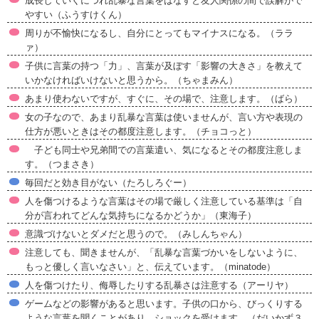
成長していくにつれ乱暴な言葉をはなすと友人関係の間で誤解がで
やすい（ふうすけくん）
周りが不愉快になるし、自分にとってもマイナスになる。（ララ
ァ）
子供に言葉の持つ「力」、言葉が及ぼす「影響の大きさ」を教えて
いかなければいけないと思うから。（ちゃまみん）
あまり使わないですが、すぐに、その場で、注意します。（ばら）
女の子なので、あまり乱暴な言葉は使いませんが、言い方や表現の
仕方が悪いときはその都度注意します。（チョコっと）
子ども同士や兄弟間での言葉遣い、気になるとその都度注意しま
す。（つまさき）
毎回だと効き目がない（たろしろぐー）
人を傷つけるような言葉はその場で厳しく注意している基準は「自
分が言われてどんな気持ちになるかどうか」（東海子）
意識づけないとダメだと思うので。（みしんちゃん）
注意しても、聞きませんが、「乱暴な言葉づかいをしないように、
もっと優しく言いなさい」と、伝えています。（minatode）
人を傷つけたり、侮辱したりする乱暴さは注意する（アーリヤ）
ゲームなどの影響があると思います。子供の口から、びっくりする
ような言葉を聞くことがあり、ショックを受けます。（だいかず３