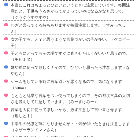
本当にこれはちょっとひどいというときに注意しています。毎回注
意だと、子供もうるさがってかえっていやになるかなと思って。
（ぐうぐうすやすや）
わざと言ってくる時もありますが毎回注意します。（すみっちょ
ん）
女の子でも、え？と思うような言葉づかいの子が多い。（ケロピー
子）
子どもにとってもその場ですぐに直させたほうがいいと思うので。
（チビホヌ）
妹や弟に使って欲しくナイので、ひどいと思ったら注意します（な
やむん）
ゲームをしている時に言葉遣いが悪くなるので、気になります
（saica）
もともと乱暴な言葉をつい使ってしまうので、その都度言葉の大切
さを説明して注意しています。（みーすけみー）
言葉を大切に使ってほしいから、必ず注意して言い直させます。
（癒しと手）
中学生の兄ほど気になりませんが・・気が付いたときは注意します
（ネザーランドママさん）