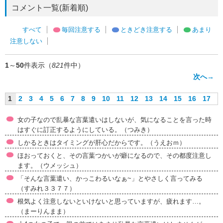
コメント一覧(新着順)
すべて
毎回注意する
ときどき注意する
あまり
注意しない
1
～
50
件表示（
821
件中）
次へ→
1
2
3
4
5
6
7
8
9
10
11
12
13
14
15
16
17
女の子なので乱暴な言葉遣いはしないが、気になることを言った時
はすぐに訂正するようにしている。（つみき）
しかるときはタイミングが肝心だからです。（うえおｍ）
ほおっておくと、その言葉つかいが癖になるので、その都度注意し
ます。（ウメッシュ）
「そんな言葉遣い、かっこわるいなぁ~」とやさしく言ってみる
（すみれ３３７７）
根気よく注意しないといけないと思っていますが、疲れます…。
（まーりんまま）