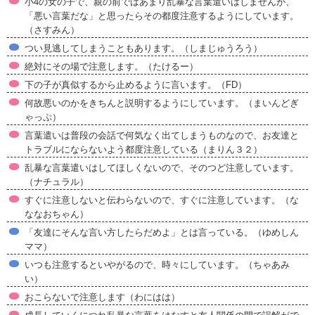
小4の女の子で、親の前ではあまり乱暴な言葉遣いはしませんが、
「悪い言葉だな」と思ったらその都度注意するようにしています。
（さすみん）
つい見逃してしまうこともあります。（しまじゅうろう）
絶対にその場で注意します。（たけるー）
下の子が真似するから止めるように言います。（FD）
何故悪いのかをきちんと説明するようにしています。（まいんどぎ
ゃっぷ）
言葉遣いは普段の会話で何気なく出てしまうものなので、お友達と
トラブルにならないよう都度注意している（まりん３２）
乱暴な言葉遣いはしてほしくないので、そのつど注意しています。
（ナチュラル）
すぐに注意しないと伝わらないので、すぐに注意しています。（な
ななおちゃん）
「友達にそんな言い方したらだめよ」とは言っている。（ゆめしん
ママ）
いつも注意するといやがるので、時々にしています。（ちゃあみ
い）
おこらないで注意します（わにはは）