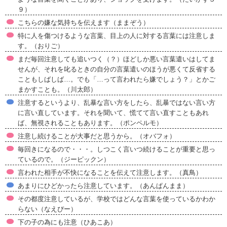
９）
こちらの嫌な気持ちを伝えます（ままぞう）
特に人を傷つけるような言葉、目上の人に対する言葉には注意しま
す。（おりご）
まだ毎回注意しても追いつく（？）ほどしか悪い言葉遣いはしてま
せんが、それを叱るときの自分の言葉遣いのほうが悪くて反省する
こともしばしば…。でも「…って言われたら嫌でしょう？」とかご
まかすことも。（川太郎）
注意するというより、乱暴な言い方をしたら、乱暴ではない言い方
に言い直しています。それを聞いて、慌てて言い直すこともあれ
ば、無視されることもあります。（ポンペルモ）
注意し続けることが大事だと思うから。（オバフォ）
毎回きになるので・・・。しつこく言いつ続けることが重要と思っ
ているので。（ジーピックン）
言われた相手が不快になることを伝えて注意します。（真鳥）
あまりにひどかったら注意しています。（あんぱんまま）
その都度注意しているが、学校ではどんな言葉を使っているかわか
らない（なえぴー）
下の子の為にも注意（ひあこあ）