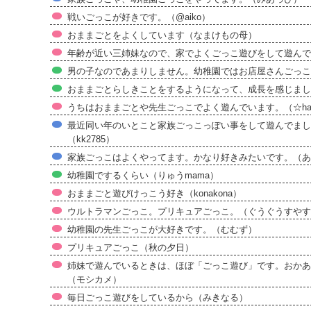
戦いごっこが好きです。（@aiko）
おままごとをよくしています（なまけもの母）
年齢が近い三姉妹なので、家でよくごっこ遊びをして遊んでい
男の子なのであまりしません。幼稚園ではお店屋さんごっこ
おままごとらしきことをするようになって、成長を感じまし
うちはおままごとや先生ごっこでよく遊んでいます。（☆hana
最近同い年のいとこと家族ごっこっぽい事をして遊んでまし
（kk2785）
家族ごっこはよくやってます。かなり好きみたいです。（あ
幼稚園でするくらい（りゅうmama）
おままごと遊びけっこう好き（konakona）
ウルトラマンごっこ。プリキュアごっこ。（ぐうぐうすやす
幼稚園の先生ごっこが大好きです。（むむず）
プリキュアごっこ（秋の夕日）
姉妹で遊んでいるときは、ほぼ「ごっこ遊び」です。おかあ
（モシカメ）
毎日ごっこ遊びをしているから（みきなる）