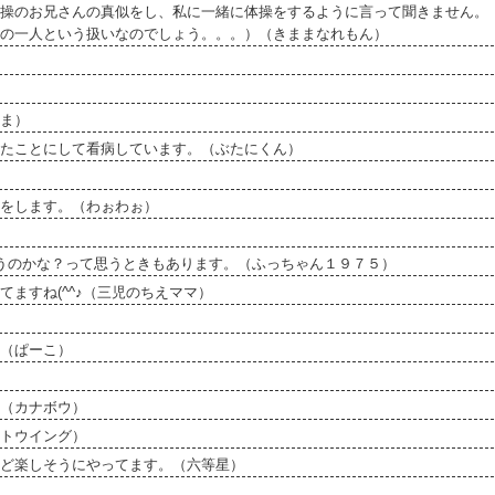
操のお兄さんの真似をし、私に一緒に体操をするように言って聞きません。
の一人という扱いなのでしょう。。。）（きままなれもん）
ま）
たことにして看病しています。（ぶたにくん）
をします。（わぉわぉ）
うのかな？って思うときもあります。（ふっちゃん１９７５）
ますね(^^♪（三児のちえママ）
（ぱーこ）
（カナボウ）
トウイング）
ど楽しそうにやってます。（六等星）