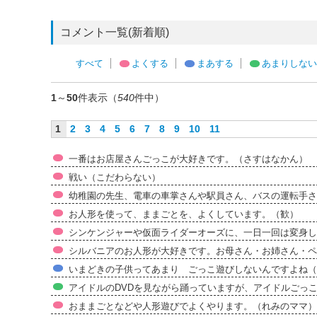
コメント一覧(新着順)
すべて
よくする
まあする
あまりしない
1
～
50
件表示（
540
件中）
1
2
3
4
5
6
7
8
9
10
11
一番はお店屋さんごっこが大好きです。（さすはなかん）
戦い（こだわらない）
幼稚園の先生、電車の車掌さんや駅員さん、バスの運転手さ
お人形を使って、ままごとを、よくしています。（歓）
シンケンジャーや仮面ライダーオーズに、一日一回は変身し
シルバニアのお人形が大好きです。お母さん・お姉さん・ペ
いまどきの子供ってあまり ごっこ遊びしないんですよね（
アイドルのDVDを見ながら踊っていますが、アイドルごっ
おままごとなどや人形遊びでよくやります。（れみのママ）