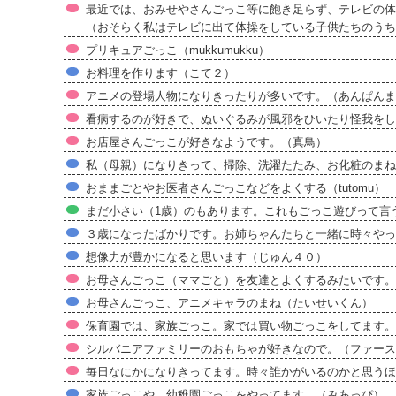
最近では、おみせやさんごっこ等に飽き足らず、テレビの体
（おそらく私はテレビに出て体操をしている子供たちのうち
プリキュアごっこ（mukkumukku）
お料理を作ります（こて２）
アニメの登場人物になりきったりが多いです。（あんぱんま
看病するのが好きで、ぬいぐるみが風邪をひいたり怪我をし
お店屋さんごっこが好きなようです。（真鳥）
私（母親）になりきって、掃除、洗濯たたみ、お化粧のまね
おままごとやお医者さんごっこなどをよくする（tutomu）
まだ小さい（1歳）のもあります。これもごっこ遊びって言
３歳になったばかりです。お姉ちゃんたちと一緒に時々やって
想像力が豊かになると思います（じゅん４０）
お母さんごっこ（ママごと）を友達とよくするみたいです。
お母さんごっこ、アニメキャラのまね（たいせいくん）
保育園では、家族ごっこ。家では買い物ごっこをしてます。
シルバニアファミリーのおもちゃが好きなので。（ファース
毎日なにかになりきってます。時々誰かがいるのかと思うほ
家族ごっこや、幼稚園ごっこをやってます。（みあっぴ）