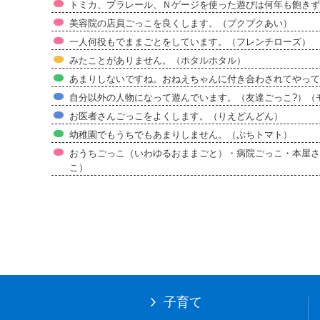
トミカ、プラレール、Ｎゲージを使った遊びは何年も飽きず
美容院の店員ごっこを良くします。（プクプクあい）
一人何役もでままごとをしています。（フレンチローズ）
みたことがありません。（ホタルホタル）
あまりしないですね。おねえちゃんに付き合わされてやって
自分以外の人物になって遊んでいます。（友達ごっこ?）（
お医者さんごっこをよくします。（りえどんどん）
幼稚園でもうちでもあまりしません。（ぷちトマト）
おうちごっこ（いわゆるおままごと）・病院ごっこ・本屋さ
こ）
子育て