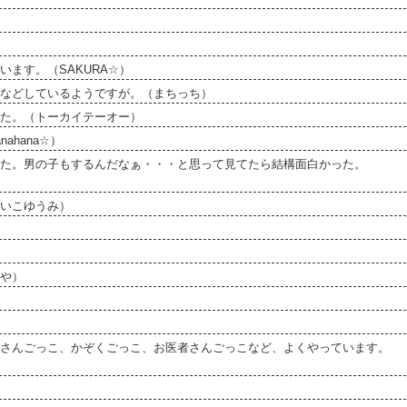
ます。（SAKURA☆）
などしているようですが。（まちっち）
た。（トーカイテーオー）
hana☆）
た。男の子もするんだなぁ・・・と思って見てたら結構面白かった。
いこゆうみ）
や）
さんごっこ、かぞくごっこ、お医者さんごっこなど、よくやっています。