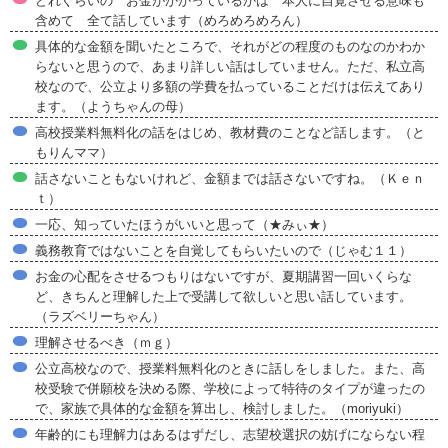
どれぐらいの お金がかかっているかは 本人に自覚させる意味も
含めて 全て話しています（めろめろめろん）
具体的な金額を聞いたところで、それがどの程度のものなのかわか
らないと思うので、あまり詳しい話はしていません。ただ、私立高
校なので、公立より多額の学費を払っていることだけは伝えてあり
ます。（ようちゃんの母）
高校授業料無料化の話をはじめ、教材費のことなど話します。（と
もりんママ）
話さないこともないけれど、金額までは話さないですね。（Ｋｅｎ
ｔ）
一応、知っていたほうがいいと思って（★みぃ★）
義務教育ではないことを自覚してもらいたいので（じゃむ１１）
お金の心配をさせるつもりはないですが、夏期講習一回いくらな
ど、きちんと理解した上で受講して欲しいと思い話しています。
（ラズベリーちゃん）
理解させるべき（ｍｇ）
公立高校なので、授業料無料化のときに話しをしました。また、高
校受験で併願校を決める際、学校によって特待のタイプが違ったの
で、家族で具体的な金額を算出し、検討しました。（moriyuki）
年齢的にも理解力はあるはずだし、志望校選択の妨げにならない程