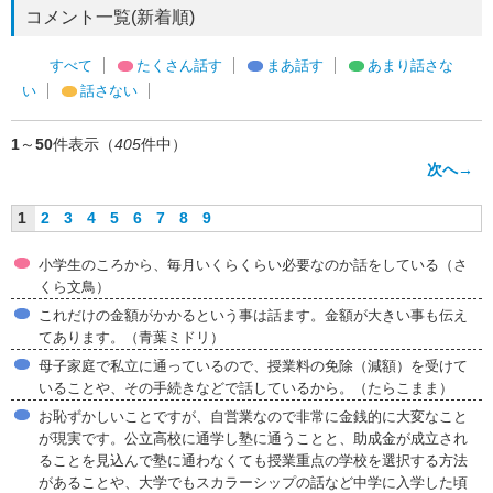
コメント一覧(新着順)
すべて
たくさん話す
まあ話す
あまり話さな
い
話さない
1
～
50
件表示（
405
件中）
次へ→
1
2
3
4
5
6
7
8
9
小学生のころから、毎月いくらくらい必要なのか話をしている（さ
くら文鳥）
これだけの金額がかかるという事は話ます。金額が大きい事も伝え
てあります。（青葉ミドリ）
母子家庭で私立に通っているので、授業料の免除（減額）を受けて
いることや、その手続きなどで話しているから。（たらこまま）
お恥ずかしいことですが、自営業なので非常に金銭的に大変なこと
が現実です。公立高校に通学し塾に通うことと、助成金が成立され
ることを見込んで塾に通わなくても授業重点の学校を選択する方法
があることや、大学でもスカラーシップの話など中学に入学した頃