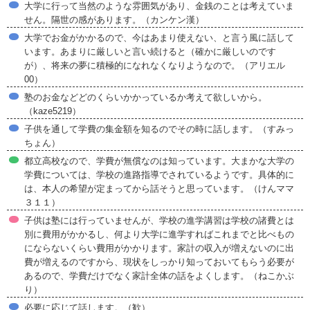
大学に行って当然のような雰囲気があり、金銭のことは考えていま
せん。隔世の感があります。（カンケン漢）
大学でお金がかかるので、今はあまり使えない、と言う風に話して
います。あまりに厳しいと言い続けると（確かに厳しいのです
が）、将来の夢に積極的になれなくなりようなので。（アリエル
00）
塾のお金などどのくらいかかっているか考えて欲しいから。
（kaze5219）
子供を通して学費の集金額を知るのでその時に話します。（すみっ
ちょん）
都立高校なので、学費が無償なのは知っています。大まかな大学の
学費については、学校の進路指導でされているようです。具体的に
は、本人の希望が定まってから話そうと思っています。（けんママ
３１１）
子供は塾には行っていませんが、学校の進学講習は学校の諸費とは
別に費用がかかるし、何より大学に進学すればこれまでと比べもの
にならないくらい費用がかかります。家計の収入が増えないのに出
費が増えるのですから、現状をしっかり知っておいてもらう必要が
あるので、学費だけでなく家計全体の話をよくします。（ねこかぶ
り）
必要に応じて話します。（歓）