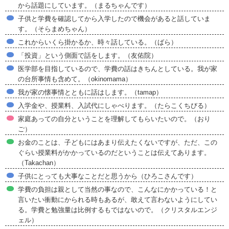
から話題にしています。（まるちゃんです）
子供と学費を確認してから入学したので機会があると話していま
す。（そらまめちゃん）
これからいくら掛かるか、時々話している。（ばら）
「投資」という側面で話をします。（友佑院）
医学部を目指しているので、学費の話はきちんとしている。我が家
の台所事情も含めて。（okinomama）
我が家の懐事情とともに話はします。（tamap）
入学金や、授業料、入試代にしゃべります。（たらこくちびる）
家庭あっての自分ということを理解してもらいたいので。（おり
ご）
お金のことは、子どもにはあまり伝えたくないですが、ただ、この
ぐらい授業料がかかっているのだということは伝えてあります。
（Takachan）
子供にとっても大事なことだと思うから（ひろこさんです）
学費の負担は親として当然の事なので、こんなにかかっている！と
言いたい衝動にかられる時もあるが、敢えて言わないようにしてい
る。学費と勉強量は比例するもではないので。（クリスタルエンジ
ェル）