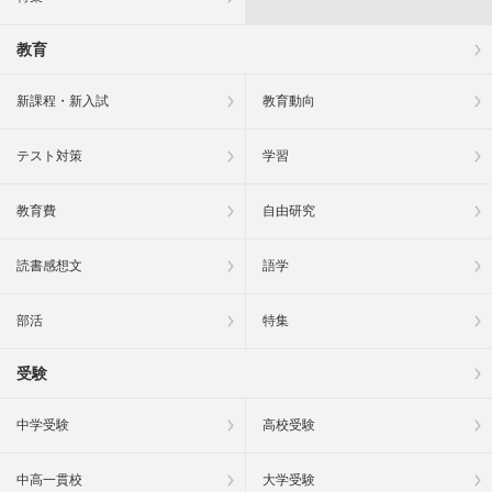
教育
新課程・新入試
教育動向
テスト対策
学習
教育費
自由研究
読書感想文
語学
部活
特集
受験
中学受験
高校受験
中高一貫校
大学受験