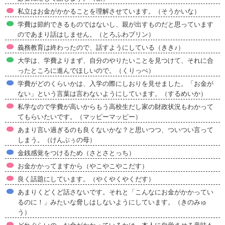
私立はお金がかかることを理解させています。（そうかいな）
学費は節約できるものではないし、親が出すものだと思っています
のであまり話はしません。（とろふわプリン）
義務教育は終わったので、話すようにしている（きき♪）
大学は、学費よりまず、自分のやりたいことを見つけて、それに合
ったところに進んでほしいので。（くりっぺ）
学費がどのくらいかは、入学の際にしおりを見せました。「お金が
ない」という言葉は言わないようにしています。（するめいか）
私学なので学費が高いからもう高校生だし家の財政状況もわかって
てもらいたいです。（マッピーマッピー）
あまり言い過ぎるのも良くないかな？と思いつつ、ついつい言って
しまう。（けんぶぅの母）
金銭感覚をつけるため（さとさとっち）
お金かかってますから（やこやこやこだす）
良く話題にしています。（やくやくやくだす）
あまりくどくど話さないです。それと「こんなにお金がかかってい
るのに！」みたいな脅しはしないようにしています。（きのみゅ
う）