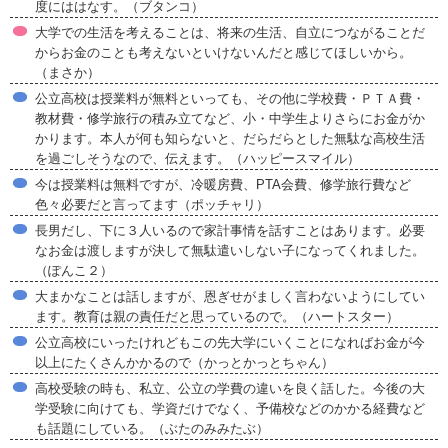
度にははなす。（ブタンコ）
大学での生活を考えることは、将来の生活、自立につながることだ
からお金のことも考えないといけないんだと感じてほしいから。
（まさか）
公立高校は授業料が無料といっても、その他に学校費・ＰＴＡ費・
教材費・修学旅行の積み立てなど、小・中学生よりさらにお金がか
かります。本人が何も知らないと、だらだらとした無駄な高校生活
を過ごしそうなので、伝えます。（ハッピースマイル）
今は授業料は無料ですが、冷暖房費、PTA会費、修学旅行費など
色々必要だと言ってます（ポッチャリ）
長男だし、下に３人いるので家計事情を話すことはあります。必要
なお金は渡しますが決して無駄遣いしない子になってくれました。
（ぽんこ２）
大まかなことは話しますが、恩ぎせがましく言わないようにしてい
ます。教育は親の責任だと思っているので。（ハートスター）
公立高校にいったけれどもこの先大学にいくことになればお金が今
以上にたくさんかかるので（かっとかっとちゃん）
高校受験の時も、私立、公立の学費の違いを良く話した。今後の大
学受験に向けても、学資だけでなく、予備校などのかかる経費など
も話題にしている。（ぶたのみみたぶ）