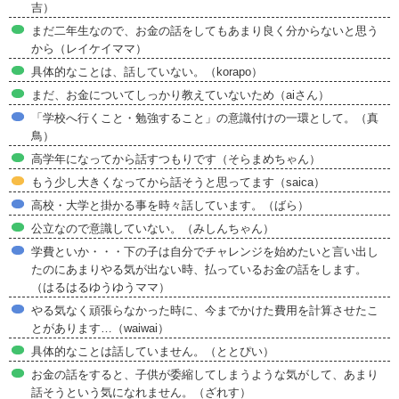
吉）
まだ二年生なので、お金の話をしてもあまり良く分からないと思う
から（レイケイママ）
具体的なことは、話していない。（korapo）
まだ、お金についてしっかり教えていないため（aiさん）
「学校へ行くこと・勉強すること」の意識付けの一環として。（真
鳥）
高学年になってから話すつもりです（そらまめちゃん）
もう少し大きくなってから話そうと思ってます（saica）
高校・大学と掛かる事を時々話しています。（ばら）
公立なので意識していない。（みしんちゃん）
学費といか・・・下の子は自分でチャレンジを始めたいと言い出し
たのにあまりやる気が出ない時、払っているお金の話をします。
（はるはるゆうゆうママ）
やる気なく頑張らなかった時に、今までかけた費用を計算させたこ
とがあります…（waiwai）
具体的なことは話していません。（ととぴい）
お金の話をすると、子供が委縮してしまうような気がして、あまり
話そうという気になれません。（ざれす）