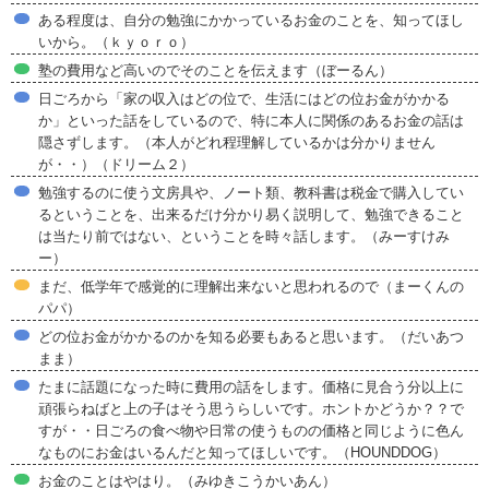
ある程度は、自分の勉強にかかっているお金のことを、知ってほし
いから。（ｋｙｏｒｏ）
塾の費用など高いのでそのことを伝えます（ぼーるん）
日ごろから「家の収入はどの位で、生活にはどの位お金がかかる
か」といった話をしているので、特に本人に関係のあるお金の話は
隠さずします。（本人がどれ程理解しているかは分かりません
が・・）（ドリーム２）
勉強するのに使う文房具や、ノート類、教科書は税金で購入してい
るということを、出来るだけ分かり易く説明して、勉強できること
は当たり前ではない、ということを時々話します。（みーすけみ
ー）
まだ、低学年で感覚的に理解出来ないと思われるので（まーくんの
パパ）
どの位お金がかかるのかを知る必要もあると思います。（だいあつ
まま）
たまに話題になった時に費用の話をします。価格に見合う分以上に
頑張らねばと上の子はそう思うらしいです。ホントかどうか？？で
すが・・日ごろの食べ物や日常の使うものの価格と同じように色ん
なものにお金はいるんだと知ってほしいです。（HOUNDDOG）
お金のことはやはり。（みゆきこうかいあん）