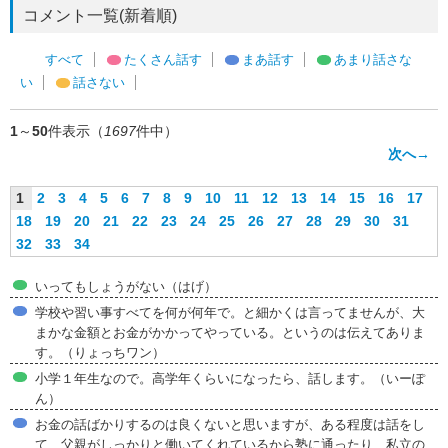
コメント一覧(新着順)
すべて
たくさん話す
まあ話す
あまり話さな
い
話さない
1
～
50
件表示（
1697
件中）
次へ→
1
2
3
4
5
6
7
8
9
10
11
12
13
14
15
16
17
18
19
20
21
22
23
24
25
26
27
28
29
30
31
32
33
34
いってもしょうがない（はげ）
学校や習い事すべてを何が何年で。と細かくは言ってませんが、大
まかな金額とお金がかかってやっている。というのは伝えてありま
す。（りょっちワン）
小学１年生なので。高学年くらいになったら、話します。（いーぽ
ん）
お金の話ばかりするのは良くないと思いますが、ある程度は話をし
て、父親がしっかりと働いてくれているから塾に通ったり、私立の