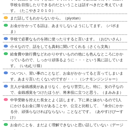
学校を目指したりできるのだということは話すべきだと考えていま
す。（たこやき２０１０）
まだ話してもわからないから。（piyotan）
お金がかかってる話は、あまりしないようにしてます。（バボま
ま）
学校で必要なものを雑に使ったりすると言います。（おひいさん）
小４なので、話をしても真剣に聞いてくれる（さくら文鳥）
給食費や旅行費などわかりやすいものの他にも色んなところにかか
っているので、しっかり頑張るように・・・という風に話していま
す。（いねむり猫）
ついつい、習い事のことなど、お金がかかってると言ってしまいま
す。あまり言いたくないのですが・・・（シナモンジンジャー）
主人が金銭感覚があまりなく、かなり苦労した。特に、女の子なの
で、金銭感覚をつけたほうが、将来役に立つと思う。（まみみま）
中学受験を控えた長女とよく話します。下に弟と妹がいるので1人
にかけるお金に限りがあることや、公立と比較して、『余分にかか
る分、頑張らなければならない』ことなどです。（あやすけぴーす
け）
お金のことを、まだよく理解できないと思い話していない（デージ