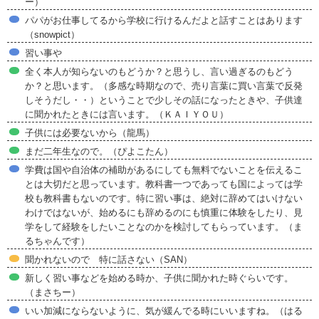
ー）
パパがお仕事してるから学校に行けるんだよと話すことはあります
（snowpict）
習い事や
全く本人が知らないのもどうか？と思うし、言い過ぎるのもどう
か？と思います。（多感な時期なので、売り言葉に買い言葉で反発
しそうだし・・）ということで少しその話になったときや、子供達
に聞かれたときには言います。（ＫＡＩＹＯＵ）
子供には必要ないから（龍馬）
まだ二年生なので。（ぴよこたん）
学費は国や自治体の補助があるにしても無料でないことを伝えるこ
とは大切だと思っています。教科書一つであっても国によっては学
校も教科書もないのです。特に習い事は、絶対に辞めてはいけない
わけではないが、始めるにも辞めるのにも慎重に体験をしたり、見
学をして経験をしたいことなのかを検討してもらっています。（ま
るちゃんです）
聞かれないので 特に話さない（SAN）
新しく習い事などを始める時か、子供に聞かれた時ぐらいです。
（まさちー）
いい加減にならないように、気が緩んでる時にいいますね。（はる