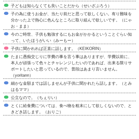
子どもは知らなくても良いことだから（せいざぶろう）
子の為に使うお金が、当たり前だと思って欲しくない。有り難味を
分かった上で熱心に色んなところに取り組んで欲しいです。（にゃ
お・まま）
今のご時世、子供も勉強するにもお金がかかるということぐらい知
って、いたほうがいい（みーもー）
子供に聞かれれば正直に話します。（KEIKORIN）
たまに愚痴交じりに学費の事を言う事はありますが、学費以前に、
本人が頑張って色々とチャレンジしたいのであれば、出来る限りサ
ポートしたいと思っているので、普段はあまり言いません。
（yoritann）
細かな金額までは話しませんが子供に聞かれたら話します。（とみ
はるママ）
公立なので。（ちぇりい）
とくに給食費については、食べ物を粗末にして欲しくないので、と
きどき話します。（おりご）