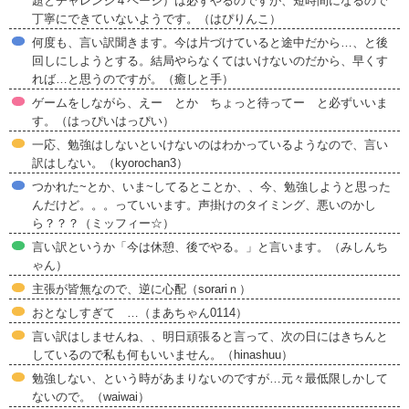
題とチャレンジ４ページ）は必ずやるのですが、短時間になるので
丁寧にできていないようです。（はぴりんこ）
何度も、言い訳聞きます。今は片づけていると途中だから…、と後
回しにしようとする。結局やらなくてはいけないのだから、早くす
れば…と思うのですが。（癒しと手）
ゲームをしながら、えー とか ちょっと待ってー と必ずいいま
す。（はっぴいはっぴい）
一応、勉強はしないといけないのはわかっているようなので、言い
訳はしない。（kyorochan3）
つかれた~とか、いま~してるとことか、、今、勉強しようと思った
んだけど。。。っていいます。声掛けのタイミング、悪いのかし
ら？？？（ミッフィー☆）
言い訳というか「今は休憩、後でやる。」と言います。（みしんち
ゃん）
主張が皆無なので、逆に心配（sorariｎ）
おとなしすぎて …（まあちゃん0114）
言い訳はしませんね、、明日頑張ると言って、次の日にはきちんと
しているので私も何もいいません。（hinashuu）
勉強しない、という時があまりないのですが…元々最低限しかして
ないので。（waiwai）