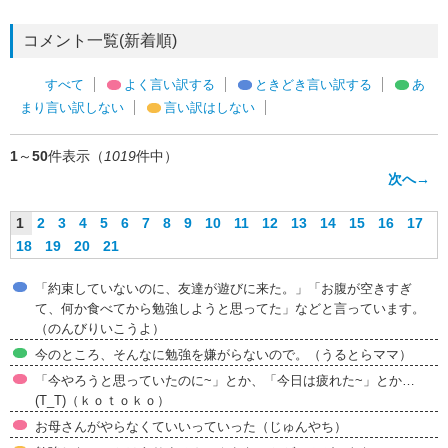
コメント一覧(新着順)
すべて
よく言い訳する
ときどき言い訳する
あ
まり言い訳しない
言い訳はしない
1
～
50
件表示（
1019
件中）
次へ→
1
2
3
4
5
6
7
8
9
10
11
12
13
14
15
16
17
18
19
20
21
「約束していないのに、友達が遊びに来た。」「お腹が空きすぎ
て、何か食べてから勉強しようと思ってた」などと言っています。
（のんびりいこうよ）
今のところ、そんなに勉強を嫌がらないので。（うるとらママ）
「今やろうと思っていたのに~」とか、「今日は疲れた~」とか…
(T_T)（ｋｏｔｏｋｏ）
お母さんがやらなくていいっていった（じゅんやち）