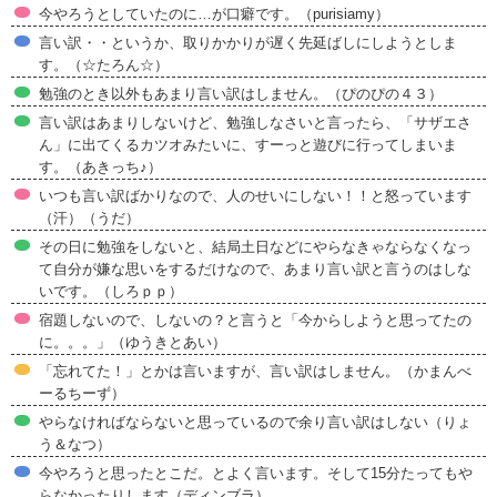
今やろうとしていたのに…が口癖です。（purisiamy）
言い訳・・というか、取りかかりが遅く先延ばしにしようとしま
す。（☆たろん☆）
勉強のとき以外もあまり言い訳はしません。（ぴのぴの４３）
言い訳はあまりしないけど、勉強しなさいと言ったら、「サザエさ
ん」に出てくるカツオみたいに、すーっと遊びに行ってしまいま
す。（あきっち♪）
いつも言い訳ばかりなので、人のせいにしない！！と怒っています
（汗）（うだ）
その日に勉強をしないと、結局土日などにやらなきゃならなくなっ
て自分が嫌な思いをするだけなので、あまり言い訳と言うのはしな
いです。（しろｐｐ）
宿題しないので、しないの？と言うと「今からしようと思ってたの
に。。。」（ゆうきとあい）
「忘れてた！」とかは言いますが、言い訳はしません。（かまんべ
ーるちーず）
やらなければならないと思っているので余り言い訳はしない（りょ
う＆なつ）
今やろうと思ったとこだ。とよく言います。そして15分たってもや
らなかったりします（ディンブラ）