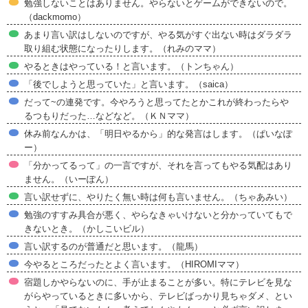
勉強しないことはありません。やらないとゲームができないので。
（dackmomo）
あまり言い訳はしないのですが、やる気がすぐ出ない時はダラダラ
取り組む状態になったりします。（れみのママ）
やるときはやっている！と言います。（トンちゃん）
「後でしようと思っていた」と言います。（saica）
だって~の連発です。今やろうと思ってたとかこれが終わったらや
るつもりだった…などなど。（ＫＮママ）
休み前なんかは、「明日やるから」的な発言はします。（ぱいなぽ
ー）
「分かってるって」の一言ですが、それを言ってもやる気配はあり
ません。（いーぽん）
言い訳せずに、やりたく無い時は何も言いません。（ちゃあみい）
勉強のすすみ具合が悪く、やらなきゃいけないと分かっていてもで
きないとき。（かしこいビル）
言い訳するのが普通だと思います。（龍馬）
今やるところだったとよく言います。（HIROMIママ）
宿題しかやらないのに、手が止まることが多い。特にテレビを見な
がらやっているときに多いから、テレビばっかり見ちゃダメ、とい