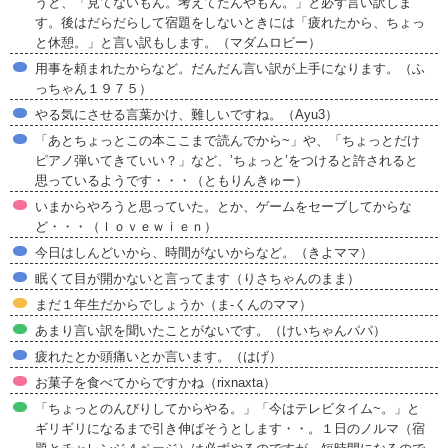
うと、「見てないもん。考えてたんやもん。」と必ず言い訳しま
す。後はだらだらして宿題をしないときには「疲れたから、ちょっ
と休憩。」と言い訳もします。（マダムロビー）
用事を頼まれたからなど。だんだん言い訳が上手になります。（ふ
っちゃん１９７５）
やる気にさせる言葉かけ、難しいですね。（Ayu3）
「あとちょっとこの本ここまで読んでから~」や、「ちょっとだけ
ピアノ弾いてきていい？」など、’ちょっと’をつけると許されると
思っているようです・・・（ともりんきゅー）
いまからやろうと思っていた。とか、ゲームをセーブしてからな
ど・・・（ｌｏｖｅｗｉｅｎ）
今日はしんどいから、時間がないからなど。（きよママ）
眠くて目が開かないと言ってます（りさちゃんのまま）
まだ１年生だからでしょうか（ま-くんのママ）
あまり言い訳を聞いたことがないです。（けいちゃんパパ）
疲れたとか頭痛いとか言います。（はげ）
お菓子を食べてからですかね（rixnaxta）
「ちょっとのんびりしてからやる。」「今はテレビタイム~。」と
ギリギリになるまで引き伸ばそうとします・・。１日のノルマ（宿