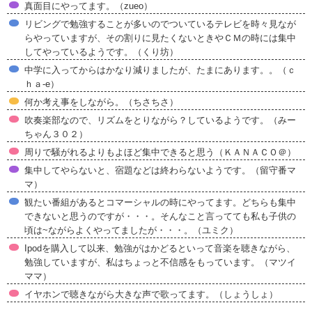
真面目にやってます。（zueo）
リビングで勉強することが多いのでついているテレビを時々見なが
らやっていますが、その割りに見たくないときやＣＭの時には集中
してやっているようです。（くり坊）
中学に入ってからはかなり減りましたが、たまにあります。。（ｃ
ｈａ-e）
何か考え事をしながら。（ちさちさ）
吹奏楽部なので、リズムをとりながら？しているようです。（みー
ちゃん３０２）
周りで騒がれるよりもよほど集中できると思う（ＫＡＮＡＣＯ＠）
集中してやらないと、宿題などは終わらないようです。（留守番マ
マ）
観たい番組があるとコマーシャルの時にやってます。どちらも集中
できないと思うのですが・・・。そんなこと言ってても私も子供の
頃は~ながらよくやってましたが・・・。（ユミク）
Ipodを購入して以来、勉強がはかどるといって音楽を聴きながら、
勉強していますが、私はちょっと不信感をもっています。（マツイ
ママ）
イヤホンで聴きながら大きな声で歌ってます。（しょうしょ）