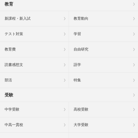
教育
新課程・新入試
教育動向
テスト対策
学習
教育費
自由研究
読書感想文
語学
部活
特集
受験
中学受験
高校受験
中高一貫校
大学受験