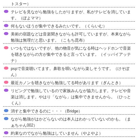
トスター）
テレビを見ながら勉強をしたがりますが、私がテレビを消していま
す。（ぽよママ）
何もないほうが集中できるみたいです。（くらいむ）
美術の宿題などは音楽聞きながらも許可していますが、本来ながら
勉強は無理だと思います。（こもち昆布）
いつもではないですが、他の物音が気になる時はヘッドホンで音楽
を聴きながらの方が集中できると言っています。（イッパイアッテ
ナ）
pspで音楽聴いてます。鼻歌を唄いながら楽しそうです。（けそぼ
ん）
最近カノンを聴きながら勉強してる時があります（ぎんとき）
リビングで勉強しているので家族みんなが協力します。テレビや音
楽は消します。やはり「ながら」は集中できませんから。（ひっと
くん）
消すと集中できるのに・・・（Bridge）
ながら勉強がはかどらないのは本人はわかっていないのかも。（ま
ぁちゃん002）
約束なのでながら勉強はしていません（やよやよ）