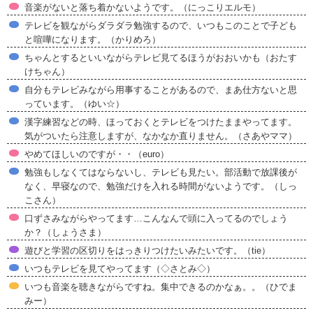
音楽がないと落ち着かないようです。（にっこりエルモ）
テレビを観ながらダラダラ勉強するので、いつもこのことで子ども
と喧嘩になります。（かりめろ）
ちゃんとするといいながらテレビ見てるほうがおおいかも（おたす
けちゃん）
自分もテレビみながら用事することがあるので、まあ仕方ないと思
っています。（ゆい☆）
漢字練習などの時、ほっておくとテレビをつけたままやってます。
気がついたら注意しますが、なかなか直りません。（さあやママ）
やめてほしいのですが・・（euro）
勉強もしなくてはならないし、テレビも見たい。部活動で放課後が
なく、早寝なので、勉強だけを入れる時間がないようです。（しっ
こさん）
口ずさみながらやってます…こんなんで頭に入ってるのでしょう
か？（しょうさま）
遊びと学習の区切りをはっきりつけたいみたいです。（tie）
いつもテレビを見てやってます（◇さとみ◇）
いつも音楽を聴きながらですね。集中できるのかなぁ。。（ひでま
みー）