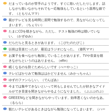
だまっているのが苦手のようです。すぐに歌いだしたりします。話
しながら歌いながらそれでも一応勉強もしているという器用な娘で
す。（ともりんママ）
親がテレビを見る時間に居間で勉強するので、見ながらになってし
まいます。（ちぇりい）
たまにCDを聴きながら。ただし、テスト勉強の時は聴いていな
い。（かずゆみ）
だらだらと見るときがあります。（こびたのたびこ）
以前は音楽だったが、最近はラジオになった。（遊民ママ）
お菓子を食べながら勉強していることがあります。TVや音楽を聴
きながらというのはありません。（elfin）
眠くなるのを防ぐためらしいです（べーやっこ）
テレビばかりみて勉強ははかどりません（みかっちゃん）
ゆずのファンらしい。（でんばあ）
今までは集中できないといって何もしませんでしたが好きなアイド
ルができ音楽を聞きながらやるようになりました。（ぷぷぷのぷ）
GREEENなどを聞きながらやっています。効率悪くないのかなあ。
（るらら）
観たいテレビがあるときはながら勉強になってしまいます。（ハー