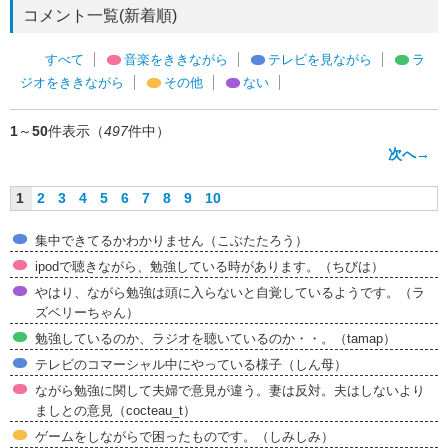
コメント一覧(新着順)
すべて
音楽をききながら
テレビを見ながら
ラ
ジオをききながら
その他
ない
1
～
50
件表示（
497
件中）
次へ→
1
2
3
4
5
6
7
8
9
10
集中できてるかわかりません（こぶたたろう）
ipodで聴きながら、勉強している時があります。（ちびは）
やはり、ながら勉強は頭に入らないと自覚しているようです。（ラ
ズベリーちゃん）
勉強しているのか、ラジオを聴いているのか・・。（tamap）
テレビのコマーシャル中にやっている様子（しん母）
ながら勉強に関して夫婦で意見が違う。妻は反対。夫はしないより
ましとの意見（cocteau_t）
ゲームをしながらで困ったものです。（しみしみ）