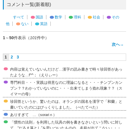
コメント一覧(新着順)
すべて
国語
数学
理科
社会
その
他
ない
英語
1
～
50
件表示（
101
件中）
次へ→
1
2
3
内容は覚えていないんだけど…漢字の読み書きで時々珍回答があっ
たような…f^^；（えりぃー）
専門科目・・・実践は得意なのに理論になると・・・チンプンカン
プン？？わかっていないのに・・・出来てしまう捻れ現象？？（ス
イマーの母）
珍回答というか、驚いたのは、オランダの国名を漢字で「和蘭」と
書いていたのにはびっくりしました。（べたてべた）
ありすぎて …（sorariｎ）
「慣性の法則」を利用した玩具の例を書きなさいという問いに対し
て、“だるま落とし”を思いついたものの、名前が出てこない・・・