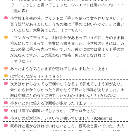
で、「こけし」と書いてしまった。シルエットは近いのにね・・・
（黒い森）
小学校１年生の時、プリントに「手」を使って文を作りなさい。と
言う設問がありました。うちの娘は「手のにおいをかぐ。」と書い
ていました。大爆笑でした。（はーちん♪）
マンガって言うのは、創作部分があるっていうのに、そのまま鵜
呑みにしてしまって、答案にも書きました。小学校のときには、カ
エルの足は手から先って答えていた。確かに歌では足よりも手の方
が先なんですが、この疑わない性格、何とかしなければ・・・。
（オリヒメ）
あったような気もいますが忘れてしまいました（ちあき）
はずかしながら（ｋａｔｕｏ）
次男はかわらなくても空欄のなくなるまで答えてしまう癖があり、
先生からわからなかったら書かなくて良いと指導がありました。正
解は空欄にとの設問に努力したがわかりませんと?（みちのぶ）
小さいときは笑える珍回答が多かった（まぶー）
やはり漢字の間違いでしょうか。（アセロラさん）
小さいの反対語を、いさいちと書いていました（924mama）
親孝行と書かなければいけないところ、親高校と書いていた。大人