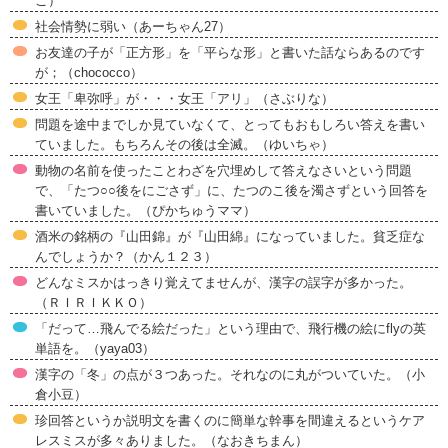
ご）
社会情勢に弱い（あーちゃん27）
お友達の子が「正方形」を「平らな形」と書いた話ならあるのです
が；（chococco）
女王「卑弥呼」が・・・女王「アリ」（さぶりな）
問題を途中までしか見ていなくて、とってもおもしろい答えを書い
ていました。もちろんその後は全滅。（ゆいちゃ）
動物の名前を使ったことわざを穴埋めして答えなさいという問題
で、「たつ○○後をにごさず」に、たつのこ後を濁さずという回答を
書いていました。（ぴかちゅうママ）
酒米の銘柄の『山田錦』が『山田綿』になっていました。貧乏症な
んでしょうか？（かん１２３）
どんなミスかはっきり覚えてませんが、漢字の誤字が多かった。
（ＲＩＲＩＫＫＯ）
「だって…飛んでる絵だった」という理由で、飛行機の絵にflyの英
単語を。（yaya03）
漢字の「冬」の点が３つあった。それなのに丸がついていた。（小
倉小豆）
珍回答というか説明文を書くのに簡単な幹事を間違えるというケア
レスミスが多々ありました。（なおきちまん）