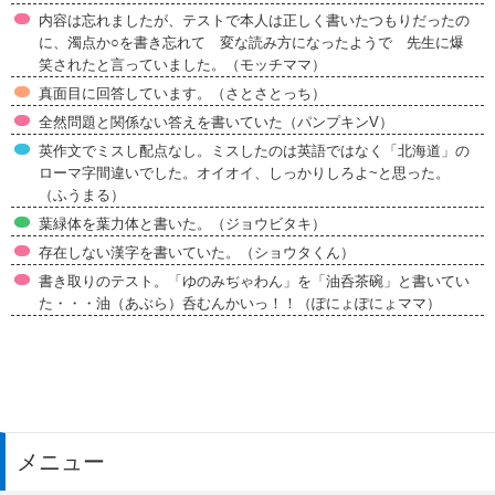
内容は忘れましたが、テストで本人は正しく書いたつもりだったの
に、濁点か○を書き忘れて 変な読み方になったようで 先生に爆
笑されたと言っていました。（モッチママ）
真面目に回答しています。（さとさとっち）
全然問題と関係ない答えを書いていた（パンプキンV）
英作文でミスし配点なし。ミスしたのは英語ではなく「北海道」の
ローマ字間違いでした。オイオイ、しっかりしろよ~と思った。
（ふうまる）
葉緑体を葉力体と書いた。（ジョウビタキ）
存在しない漢字を書いていた。（ショウタくん）
書き取りのテスト。「ゆのみぢゃわん」を「油呑茶碗」と書いてい
た・・・油（あぶら）呑むんかいっ！！（ぽにょぽにょママ）
メニュー