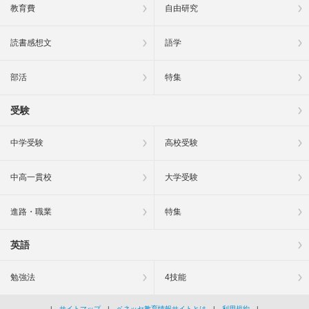
教育費
自由研究
読書感想文
語学
部活
特集
受験
中学受験
高校受験
中高一貫校
大学受験
進路・職業
特集
英語
勉強法
4技能
|
サイトマップ
|
ベネッセ教育情報サイトとは
|
利用規約
|