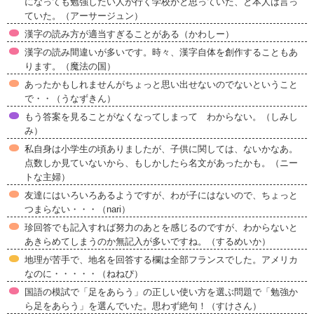
になっても勉強したい人が行く学校かと思っていた、と本人は言っ
ていた。（アーサージュン）
漢字の読み方が適当すぎることがある（かわしー）
漢字の読み間違いが多いです。時々、漢字自体を創作することもあ
ります。（魔法の国）
あったかもしれませんがちょっと思い出せないのでないということ
で・・（うなずきん）
もう答案を見ることがなくなってしまって わからない。（しみし
み）
私自身は小学生の頃ありましたが、子供に関しては、ないかなあ。
点数しか見ていないから、もしかしたら名文があったかも。（ニー
トな主婦）
友達にはいろいろあるようですが、わが子にはないので、ちょっと
つまらない・・・（nari）
珍回答でも記入すれば努力のあとを感じるのですが、わからないと
あきらめてしまうのか無記入が多いですね。（するめいか）
地理が苦手で、地名を回答する欄は全部フランスでした。アメリカ
なのに・・・・・（ねねぴ）
国語の模試で「足をあらう」の正しい使い方を選ぶ問題で「勉強か
ら足をあらう」を選んでいた。思わず絶句！（すけさん）