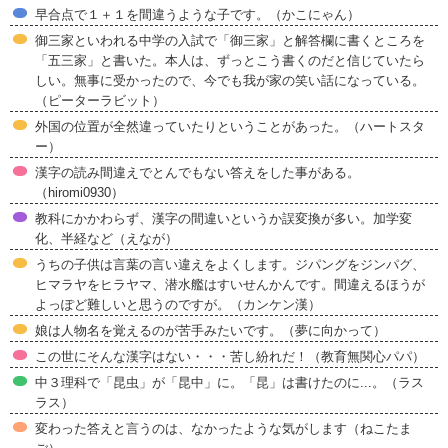
早合点で１＋１を間違うような子です。（かこにゃん）
御三家といわれる中学の入試で「御三家」と解答欄に書くところを
「五三家」と書いた。本人は、ずっとこう書くのだと信じていたら
しい。無事に受かったので、今でも我が家の笑い話になっている。
（ピーターラビット）
外国の位置が全然違っていたりということがあった。（ハートスタ
ー）
漢字の読み間違えでとんでもない答えをした事がある。
（hiromi0930）
教科にかかわらず、漢字の間違いというか誤変換が多い。加学変
化、半経など（えなが）
うちの子供は言葉の言い違えをよくします。ジパングをジンパグ、
ヒマラヤをヒラヤマ、潜水艦はすいせんかんです。間違えるほうが
よっぽど難しいと思うのですが。（カンケン漢）
娘は人物名を覚えるのが苦手みたいです。（夢に向かって）
この世にそんな漢字はない・・・苦し紛れだ！（教育無関心パパ）
中３理科で「昆虫」が「昆中」に。「昆」は書けたのに...。（ラス
ラス）
変わった答えと言うのは、なかったような気がします（ねこたま