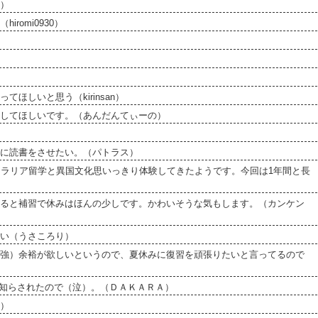
）
omi0930）
しいと思う（kirinsan）
してほしいです。（あんだんてぃーの）
に読書をさせたい。（パトラス）
トラリア留学と異国文化思いっきり体験してきたようです。今回は1年間と長
ると補習で休みはほんの少しです。かわいそうな気もします。（カンケン
い（うさころり）
強）余裕が欲しいというので、夏休みに復習を頑張りたいと言ってるので
-を知らされたので（泣）。（ＤＡＫＡＲＡ）
）