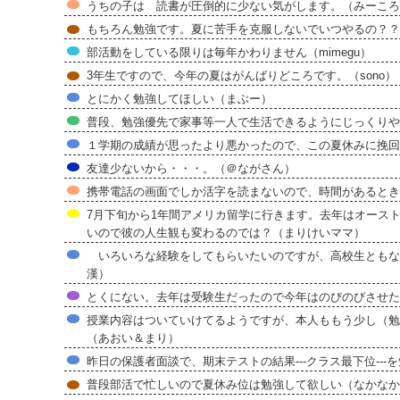
うちの子は 読書が圧倒的に少ない気がします。（みーころ
もちろん勉強です。夏に苦手を克服しないでいつやるの？？（hir
部活動をしている限りは毎年かわりません（mimegu）
3年生ですので、今年の夏はがんばりどころです。（sono）
とにかく勉強してほしい（まぶー）
普段、勉強優先で家事等一人で生活できるようにじっくりやってほ
１学期の成績が思ったより悪かったので、この夏休みに挽回
友達少ないから・・・。（＠ながさん）
携帯電話の画面でしか活字を読まないので、時間があるとき
7月下旬から1年間アメリカ留学に行きます。去年はオース
いので彼の人生観も変わるのでは？（まりけいママ）
いろいろな経験をしてもらいたいのですが、高校生ともな
漢）
とくにない。去年は受験生だったので今年はのびのびさせた
授業内容はついていけてるようですが、本人ももう少し（勉
（あおい＆まり）
昨日の保護者面談で、期末テストの結果---クラス最下位--
普段部活で忙しいので夏休み位は勉強して欲しい（なかなか