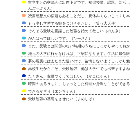
留学生との交流会に出席予定です。補習授業、課題、部活…
んごーぷりん）
読書感想文の宿題もあることだし、夏休みくらいじっくり本
もう少し学習する癖をつけさせたい。（笑う大天使）
そろそろ受験を意識した勉強を始めて欲しい（のんき）
がんばってほしいです。（ひーさん）
まだ、受験とは関係のない時期のうちにしっかりやっておか
地元の大学に行かなければ、下宿になります。生活に最低限
夢の現実にはまだまだ遠いので、後悔しないようしっかり勉
高校生だからこそ、受験勉強。他は大学生でも出来ますよね
たくさん、友達つくってほしい。（かこにゃん）
時間のあるうちに、ちょっとした料理や身近なことができるよう
できるかぎり（エンちゃん）
受験勉強の基礎をさせたい（まめしば）