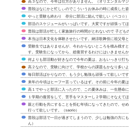
高３なので、今年は仕方がありません。（オリエンタルマジ
普段はなにかと忙しぃのでこういうお休みの時に成長した姿
やっと受験も終わり 存分に部活に励んで欲しい（ペコ☆）
部活のスケジュールがいっぱいです。大変ですが頑張ってほ
普段は部活が忙しく家族旅行の時間がとれないので 子ども
本当は日本文化を体験させたいです。納涼歌舞伎に祖父母と
受験生ではありませんが、今わからないところを積み残すと
す。受験生になってから、総復習するわけにはいきませんか
何よりも部活動が好きなので今年の夏は、おもいっきり打ち込
高２なので、受験に向けて、学校からの課題もかなり多いよ
毎日部活ばかりなので、もう少し勉強も頑張って欲しいです
来年の今頃はヒーフー言っているはず。その前に今年の夏
高１でやっと部活に入ったので、この夏休みは、一生懸命に
１学期の復習をして、苦手をマスターし２学期にそなえてほ
親と行動を共にすることを拒む年頃になってきたので。せめ
行って欲しいです。（saorio）
普段は部活で一日が過ぎてしまうので、少しは勉強の方にも
ん）