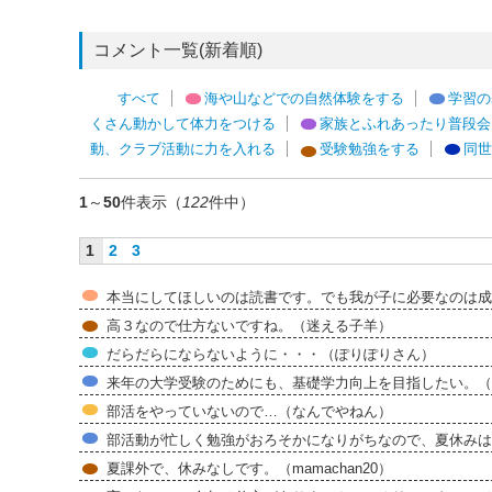
コメント一覧(新着順)
すべて
海や山などでの自然体験をする
学習の
くさん動かして体力をつける
家族とふれあったり普段会
動、クラブ活動に力を入れる
受験勉強をする
同世
1
～
50
件表示（
122
件中）
1
2
3
本当にしてほしいのは読書です。でも我が子に必要なのは成
高３なので仕方ないですね。（迷える子羊）
だらだらにならないように・・・（ぽりぽりさん）
来年の大学受験のためにも、基礎学力向上を目指したい。（
部活をやっていないので…（なんでやねん）
部活動が忙しく勉強がおろそかになりがちなので、夏休みは
夏課外で、休みなしです。（mamachan20）