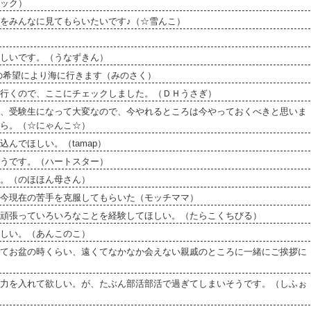
ック）
をみんなに見てもらいたいです♪（☆雪んこ）
しいです。（うなずきん）
の希望により海に行きます（みのさく）
行くので、ここにチェックしました。（ＤＨうさぎ）
、受験生になって大変なので、今やれるところは今やっておくべきと思いま
ら。（☆にゃんこ☆）
んでほしい。（tamap）
うです。（ハートスター）
。（のほほん母さん）
は今現在の苦手を克服してもらいた（モッチママ）
頑張っていろいろなことを経験してほしい。（たらこくちびる）
しい。（あんこのこ）
てお盆の時くらい、遠くてなかなか会えない親戚のところに一緒にご挨拶に
力を入れて欲しい。が、たぶん部活部活で過ぎてしまいそうです。（しふぉ