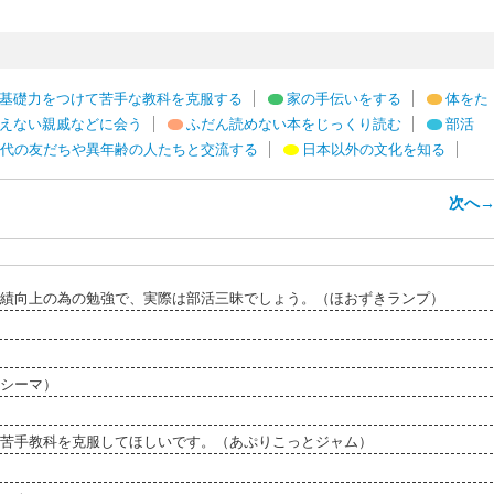
基礎力をつけて苦手な教科を克服する
家の手伝いをする
体をた
えない親戚などに会う
ふだん読めない本をじっくり読む
部活
代の友だちや異年齢の人たちと交流する
日本以外の文化を知る
次へ
績向上の為の勉強で、実際は部活三昧でしょう。（ほおずきランプ）
シーマ）
苦手教科を克服してほしいです。（あぷりこっとジャム）