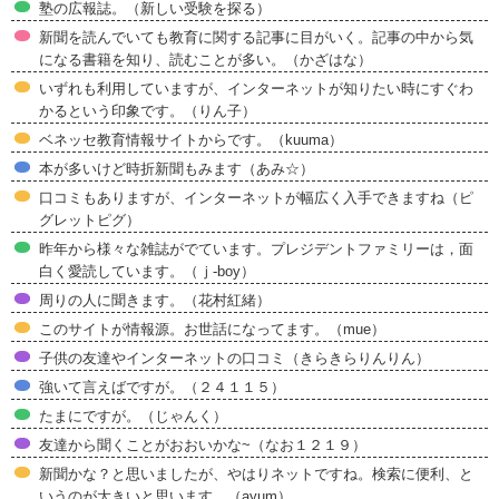
塾の広報誌。（新しい受験を探る）
新聞を読んでいても教育に関する記事に目がいく。記事の中から気
になる書籍を知り、読むことが多い。（かざはな）
いずれも利用していますが、インターネットが知りたい時にすぐわ
かるという印象です。（りん子）
ベネッセ教育情報サイトからです。（kuuma）
本が多いけど時折新聞もみます（あみ☆）
口コミもありますが、インターネットが幅広く入手できますね（ピ
グレットピグ）
昨年から様々な雑誌がでています。プレジデントファミリーは，面
白く愛読しています。（ｊ-boy）
周りの人に聞きます。（花村紅緒）
このサイトが情報源。お世話になってます。（mue）
子供の友達やインターネットの口コミ（きらきらりんりん）
強いて言えばですが。（２４１１５）
たまにですが。（じゃんく）
友達から聞くことがおおいかな~（なお１２１９）
新聞かな？と思いましたが、やはりネットですね。検索に便利、と
いうのが大きいと思います。（ayum）