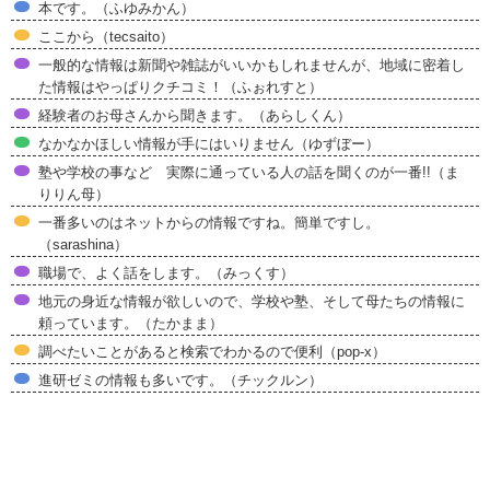
本です。（ふゆみかん）
ここから（tecsaito）
一般的な情報は新聞や雑誌がいいかもしれませんが、地域に密着し
た情報はやっぱりクチコミ！（ふぉれすと）
経験者のお母さんから聞きます。（あらしくん）
なかなかほしい情報が手にはいりません（ゆずぼー）
塾や学校の事など 実際に通っている人の話を聞くのが一番!!（ま
りりん母）
一番多いのはネットからの情報ですね。簡単ですし。
（sarashina）
職場で、よく話をします。（みっくす）
地元の身近な情報が欲しいので、学校や塾、そして母たちの情報に
頼っています。（たかまま）
調べたいことがあると検索でわかるので便利（pop-x）
進研ゼミの情報も多いです。（チックルン）