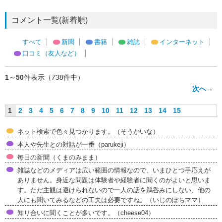
コメント一覧(新着順)
すべて
新聞
書籍
雑誌
インターネット
口コミ（友人など）
1
～
50
件表示（
738
件中）
次へ→
1
2
3
4
5
6
7
8
9
10
11
12
13
14
15
ネット検索で色々見つかります。（そうかいな）
本人や先生との対話が一番（parukeji）
毎日の新聞（くまのみまま）
雑誌などのメディアは広い範囲の情報なので、いまひとつ手応えが
ありません。身近な問題は体験者や経験者に聞くのがよいと思いま
す。ただ主観は避けられないので一人の話を鵜呑みにしない、他の
人にも聞いてみるなどの工夫は必要ですね。（いじのぽちママ）
知り合いに聞くことが多いです。（cheese04）