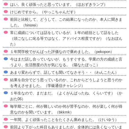
はい。良く頑張ったと思っています。（ほおずきランプ）
けじめですから。（やっこちゃんだす）
前回と比較して、どうして、この結果になったのか、本人に聞きま
した。（hinorei）
常に成績については話をしているが、１年の総括として話をした
（頭ごなしに叱る等ではなく、アドバイス程度ですが）（なおぽん
た）
１年間学校でがんばった評価なので褒めました。（pekopon）
今はまだ話し合っていないが、もうすぐする。学業の方の成績と言
うより、生活態度の方が気になる。（陽なたぼっこ）
あまり変わらずで、話しても聞いてなさそう・・（わんこたん）
結果を自分でどう思っているのか、これからどうしようと思うのか
を考えさせました。（学級通信チャレンジ）
１年生なので、まだまだ。（よくがんばったね、くらいです）（か
おた06）
毎学期ごとに、何が難しいのか何が苦手なのか、何が楽しく何が得
意なのかを聞いています。（bkkmk）
一年間、よく頑張ったことをたくさん褒めました。（けいゆう）
前回より下がった科目もありましたが、全体的には良くなっていま