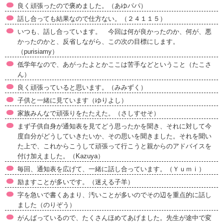
良く頑張ったので褒めました。（あゆパパ）
話し合っても結果なので仕方ない。（２４１１５）
いつも、話し合っています。 今回は何が良かったのか、何が、悪
かったのかと、反省しながら、この次の目標にします。
（purisiamy）
低学年なので、あがったよとかここは苦手などということ（たこさ
ん）
良く頑張っていると思います。（みみずく）
子供と一緒に見ています（ゆりよし）
家族みんなで頑張りをたたえた。（さしすせそ）
まず子供自身が通知表を見てどう思ったかを聞き、それに対して今
度自分がどうしていきたいか、その思いを聞きました。それを聞い
た上で、これからこうして頑張って行こうと親からのアドバイスを
付け加えました。（Kazuya）
毎回、通知表を広げて、一緒に話し合っています。（Ｙｕｍｉ）
励ますことが多いです。（迷える子羊）
字を急いで書くあまり、汚いことが多いのでその辺を重点的に話し
ました（のりぞう）
がんばっているので、たくさんほめてあげました。先生が途中で変