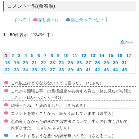
コメント一覧(新着順)
すべて
話し合った
話し合っていない
1
～
50
件表示（
2249
件中）
次へ→
1
2
3
4
5
6
7
8
9
10
11
12
13
14
15
16
17
18
19
20
21
22
23
24
25
26
27
28
29
30
31
32
33
34
35
36
37
38
39
40
41
42
43
44
45
これ以上ひどくならないように言った。（なぁち）
これから頑張る事、の目標設定を共有する為に一緒に見ながら話ま
した。（ほいっぷくりーむ）
頑張ったね、と褒めました。（きらめき）
コメントを書くことから 細かく話しています（遊学人）
点の良くなかった教科の学習方法について、生活の仕方も含めて、
反省させた。（ぷりんぷぷりん）
コメントするような悪い内容が無いので。（さとるっち）