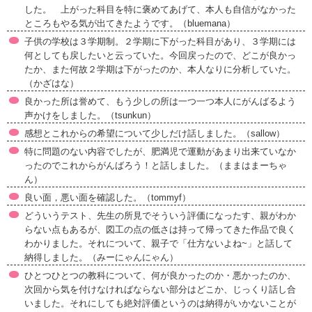
した。 上がった科目を特に褒めてあげて、本人も自信がなかった
ところもやる気が出てきたようです。（bluemana）
子供の学校は３学期制。２学期に下がった科目があり、３学期には
何としても戻したいと云っていた。今回戻ったので、どこが良かっ
たか、また何故２学期は下がったのか、本人なりに分析していた。
（かざはな）
良かった所は誉めて、もう少しの所は一つ一つ本人にがんばるよう
声かけをしました。（tsunkun）
感想とこれからの希望について少しだけ話しました。（sallow）
特に問題のない内容でしたが、肥満児で運動があまり出来ていなか
ったのでこれからがんばろう！と話しました。（ままはまーちゃ
ん）
良い面，悪い面を確認した。（tommyf）
どういうテスト、先生の所見でそういう評価になったす、親がわか
らない点もあるが、図工の点の低さは持って帰ってきた作品で良く
わかりました。それについて、親子で「仕方ないよね~」と話して
納得しました。（みーにゃんにゃん）
ひとつひとつの教科について、何が良かったのか・悪かったのか、
次回から気を付けなければならない部分はどこか、じっくり話し合
いました。それにしても絶対評価というのは納得がいかないことが