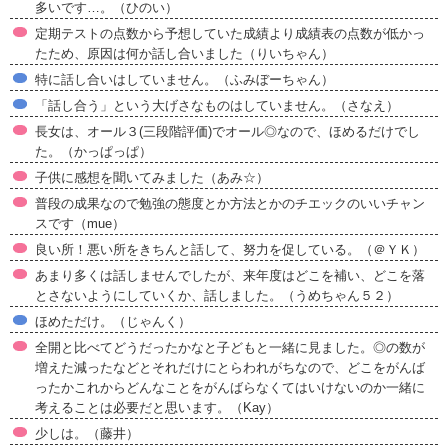
多いです…。（ひのい）
定期テストの点数から予想していた成績より成績表の点数が低かっ
たため、原因は何か話し合いました（りいちゃん）
特に話し合いはしていません。（ふみぼーちゃん）
「話し合う」という大げさなものはしていません。（さなえ）
長女は、オール３(三段階評価)でオール◎なので、ほめるだけでし
た。（かっぱっぱ）
子供に感想を聞いてみました（あみ☆）
普段の成果なので勉強の態度とか方法とかのチエックのいいチャン
スです（mue）
良い所！悪い所をきちんと話して、努力を促している。（＠ＹＫ）
あまり多くは話しませんでしたが、来年度はどこを補い、どこを落
とさないようにしていくか、話しました。（うめちゃん５２）
ほめただけ。（じゃんく）
全開と比べてどうだったかなと子どもと一緒に見ました。◎の数が
増えた減ったなどとそれだけにとらわれがちなので、どこをがんば
ったかこれからどんなことをがんばらなくてはいけないのか一緒に
考えることは必要だと思います。（Kay）
少しは。（藤井）