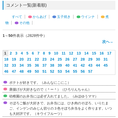
コメント一覧(新着順)
すべて
からあげ
玉子焼き
ウインナ
煮
物
その他
1
～
50
件表示（
2828
件中）
次へ→
1
2
3
4
5
6
7
8
9
10
11
12
13
14
15
16
17
18
19
20
21
22
23
24
25
26
27
28
29
30
31
32
33
34
35
36
37
38
39
40
41
42
43
44
45
46
47
48
49
50
51
52
53
54
55
56
57
ポテトが好きです。（みんなにこにこ）
唐揚げが大好きなので（＾ー＾）（ひろりんちゃん）
幼稚園のお弁当には必ず入れてました。（みほゆうママ）
そぼろご飯が大好きで、お弁当には、ひき肉のそぼろ、いりたま
ご、インゲンのみじん切りの３色そぼろ弁当をよく作ります。いつ
も大好評です。（キウイフルーツ）