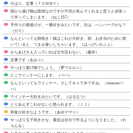
やはり、定番（ＴＯＭＭＹ）
朝から揚げ物は面倒なのですが子供が喜んでくれると思うと頑張っ
て作ってしまいます。（ねこ157）
手作りの唐揚げが、一番好きみたいです。次は、ハンバーグかな？
（がり）
なんといっても卵焼き！娘はこれが大好き。朝、お弁当のために焼
いていると、つまみ食いしちゃいます。（はっぴいかふぇ）
からあげさえ入っていれば文句言わない。（藤井）
定番です（あみ☆）
やっぱり揚げ物でしょう。（夢ウルルン）
たこウインナーにします。（ペペ）
なんといってもウインナー。そしてキャラ弁ですね。（seasunパ
パ）
ウインナー大好きみたいです。（はるなつ）
とりあえずこれがないと怒られます。（ミミ）
和食が好きなようです。（あゆママ☆）
やっぱり玉子焼きかな。最近は自分で作るようになりました。（れ
ろんを）