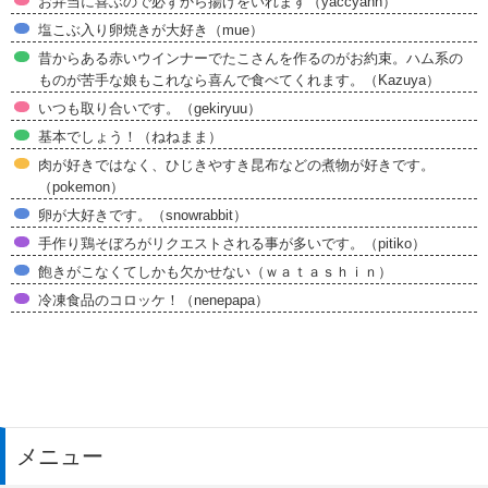
お弁当に喜ぶので必ずから揚げをいれます（yaccyann）
塩こぶ入り卵焼きが大好き（mue）
昔からある赤いウインナーでたこさんを作るのがお約束。ハム系の
ものが苦手な娘もこれなら喜んで食べてくれます。（Kazuya）
いつも取り合いです。（gekiryuu）
基本でしょう！（ねねまま）
肉が好きではなく、ひじきやすき昆布などの煮物が好きです。
（pokemon）
卵が大好きです。（snowrabbit）
手作り鶏そぼろがリクエストされる事が多いです。（pitiko）
飽きがこなくてしかも欠かせない（ｗａｔａｓｈｉｎ）
冷凍食品のコロッケ！（nenepapa）
メニュー