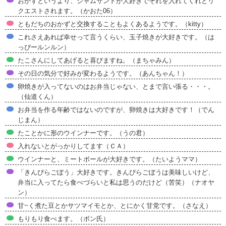
おかずというより、ジャムサンドが大好きでそれを入れてくれとリ
クエストされます。（かおた06）
ともだちのおかずと交換することもよくあるようです。（kitty）
これさえあれば幸せって言うくらい、玉子焼きが大好きです。（は
っぴールンルン）
たこさんにしてあげると喜びますね。（まちゃみん）
その日の気分で好みが変わるようです。（あんちゃん！）
卵焼きが入ってないのはお弁当じゃない、とまで言い張る・・・。
（仙道くん）
お弁当を作る年齢ではないのですが、卵焼きは大好きです！（でん
じまん）
たことかに形のウインナーです。（うの君）
入れないとがっかりしてます（ＣＡ）
ウインナーと、ミートボールが大好きです。（たいようママ）
「きんぴらごぼう」大好きです。きんぴらごぼうは美味しいけど、
弁当に入ってたら食べづらいと私は思うのだけど（苦笑）（ナオヤ
ン）
甘~く煮た豆とかサツマイモとか、とにかく甘党です。（さなえ）
もりもり食べます。（ボン氏）