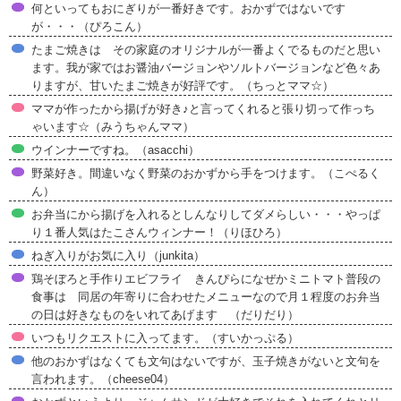
何といってもおにぎりが一番好きです。おかずではないです
が・・・（ぴろこん）
たまご焼きは その家庭のオリジナルが一番よくでるものだと思い
ます。我が家ではお醤油バージョンやソルトバージョンなど色々あ
りますが、甘いたまご焼きが好評です。（ちっとママ☆）
ママが作ったから揚げが好き♪と言ってくれると張り切って作っち
ゃいます☆（みうちゃんママ）
ウインナーですね。（asacchi）
野菜好き。間違いなく野菜のおかずから手をつけます。（こぺるく
ん）
お弁当にから揚げを入れるとしんなりしてダメらしい・・・やっぱ
り１番人気はたこさんウィンナー！（りほひろ）
ねぎ入りがお気に入り（junkita）
鶏そぼろと手作りエビフライ きんぴらになぜかミニトマト普段の
食事は 同居の年寄りに合わせたメニューなので月１程度のお弁当
の日は好きなものをいれてあげます （だりだり）
いつもリクエストに入ってます。（すいかっぷる）
他のおかずはなくても文句はないですが、玉子焼きがないと文句を
言われます。（cheese04）