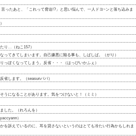
」言ったあと、「これって脅迫!?」と思い悩んで、一人ドヨ~ンと落ち込みま
）
り…（ねこ157）
なってきてしまいます。自己嫌悪に陥る事も、しばしば。（がり）
りっぽくなってしまう。反省・・・（はっぴいかふぇ）
省します。（seasunパパ）
そうになることがあります。気をつけないと！（ミミ）
ました。（れろんを）
cyann）
かを訴えているのに、耳を貸さないというのはとても冷たい行為かもしれま