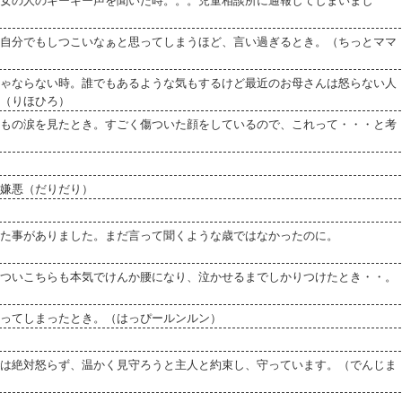
女の人のキーキー声を聞いた時。。。児童相談所に通報してしまいまし
自分でもしつこいなぁと思ってしまうほど、言い過ぎるとき。（ちっとママ
ゃならない時。誰でもあるような気もするけど最近のお母さんは怒らない人
（りほひろ）
もの涙を見たとき。すごく傷ついた顔をしているので、これって・・・と考
嫌悪（だりだり）
た事がありました。まだ言って聞くような歳ではなかったのに。
ついこちらも本気でけんか腰になり、泣かせるまでしかりつけたとき・・。
ってしまったとき。（はっぴールンルン）
は絶対怒らず、温かく見守ろうと主人と約束し、守っています。（でんじま