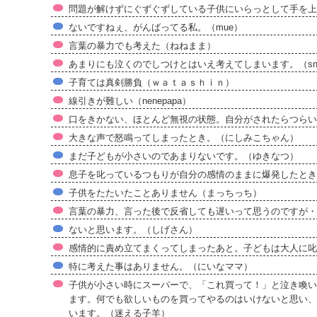
問題が解けずにぐずぐずしている子供にいらっとして手を上げ
ないですねぇ、がんばってる私。（mue）
言葉の暴力でも考えた（ねねまま）
あまりにも泣くのでしつけとはいえ考えてしまいます。（snowr
子育ては真剣勝負（ｗａｔａｓｈｉｎ）
線引きが難しい（nenepapa）
口をきかない、ほとんど無視の状態。自分がされたらつらいだろ
大きな声で怒鳴ってしまったとき。（にしみこちゃん）
まだ子どもが小さいのであまりないです。（ゆきなつ）
息子を叱っているつもりが自分の感情のままに爆発したとき
子供をたたいたことありません（まっちっち）
言葉の暴力、言った後で反省しても遅いって思うのですが・
ないと思います。（しげさん）
感情的に責め立てまくってしまったあと。子どもは大人に叱
特に考えた事はありません。（にいなママ）
子供が小さい時にスーパーで、「これ買って！」と泣き喚い
ます。何でも欲しいものを買ってやるのはいけないと思い、
います。（迷える子羊）