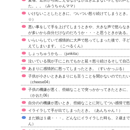
夏場、近所から聞こえるなかなか泣き止まない子どもの声と
た。。。（みうちゃんママ）
いけないことしたときに、ついつい怒り続けてしまうとき。
☆）
悪い事をして手を上げてしまうときや、大きな声で怒らなき
が多いから自分だけなのだろうか・・・と思うときがある。
いらいらしていて感情的に大声で怒ってしまった後で、子ど
えてしまいます。（こぺるくん）
しょっちゅうかも…（junkita）
泣いている我が子にこれでもかと延々怒り続けるそして自己
あまりに感情的に怒ってしまったとき。（すいかっぷる）
子供が小さいときあまりにも言うことを聞かないのでたたい
（cheese04）
子供の機嫌が悪く、些細なことで突っかかってきたときに、
（かおた06）
自分のの機嫌が悪いとき、些細なことに対してつい感情で怒
イライラして手が出てしまったとき。（あんちゃん！）
まだ娘は１歳・・・。どんなにイライラした時も、２歳まで
ん）