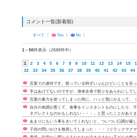
コメント一覧(新着順)
すべて
Yes
No
1
～
50
件表示（
2688
件中）
1
2
3
4
5
6
7
8
9
10
11
12
13
14
15
1
32
33
34
35
36
37
38
39
40
41
42
43
44
言葉での虐待です。怒っている時ずいぶんひどいことを言っ
手はあげてないのですが、身体全身で怒りをあらわにしてし
言葉の暴力を使ってしまった時に、ハッと我にかえって。（
自分の体調が悪くて、食事をインスタントものにしたり、子
ネグレクトなのかもしれない・・・」と思ったことがありま
あまりにもいう事をきいてくれないと、ついつい口調が厳し
子供の問いかけを無視してしまった・・・（リラックマクマ