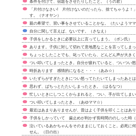
条件を付けて、宿題をさせたりしたこと。（うの君）
「片付けなさい! 片付けないのだったら、捨てちゃうよ！
す。（ナオヤン）
親の希望で、習い事をさせていることかな。（たいようママ
自分に関して言えば、ないです。（さなえ）
子供をしかるときに必要以上に言ってしまう。（ボン氏）
あります。子供に対して切れて意地悪なことを言ってしまった
ちょっとしたことでも、叱っていたら、どんどん声が大きく
つい叩いてしまったとき。自分が疲れていると、ついつい怒
時折あります 感情的になると・・・（あみ☆）
いたずらがすぎたときについ怒ってたたいてしまったあとは反
思わず、ばちっとたたいしまったとき。（はるなつ）
忙しいときにしつこくからまれると、つい、手が出てしまい
つい叩いてしまったとき。（あゆママ☆）
最近はあまりありませんが、昔はよく子供を叩くことはあり
子供をしかっていて 歯止めが利かず長時間ののしった時（yac
泣いているあかちゃんをそのままにしておくこと。必死に何
せん。（日の出）