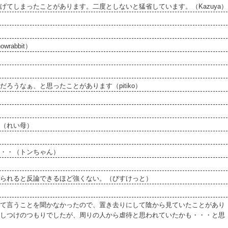
てしまったことがあります。二度としないと猛省しています。（Kazuya）
abbit）
うなぁ、と思ったことがあります（pitiko）
（れい母）
・・（トンちゃん）
られると反論できるほど強くない。（びすけっと）
て言うことを聞かなかったので、置き去りにして陰から見ていたことがあり
しつけのつもりでしたが、周りの人から虐待と思われていたかも・・・と思