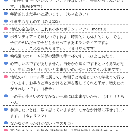
下の子がまだ小さいのでしたことがないけど、是非やってみたいで
す。（梅あゆママ）
年齢的にまだ早いと思います。（ちゃあみい）
仕事中心なもので（みえ123）
地域の空缶拾い…これも小さなボランティア♪（moatsu）
ボランティアって難しいですねよ。時間的にも体力的にも。でも、
子供のPTAだって子ども会だってまあボランティアですよ
ね。。。。これならありますが。（まりやんママ）
幼稚園でのＰＴＡ関係の活動で手一杯です。（ひよこあたま）
心苦しいのですがありません。自分から進んでするという勇気がな
い。生活にゆとりがないと出来ないのかな~（スマイル太陽ママ）
地域のパトロール隊に属して、毎朝子ども達と歩いて学校まで行っ
ています。お早うと声をかけると声を返してくれる子が、増えたの
がうれしいです。（板金）
下の子が小さいのでなかなか一緒には出来ないから。（オカリナち
ゃん）
参加したいとは、常々思っていますが、なかなか行動に移せずにい
ます。（ゆよりママ）
なかなかきっかけがない（マズルカ）
高校生のとき、生徒会で強制参加。1度は体験したほうがいいと、