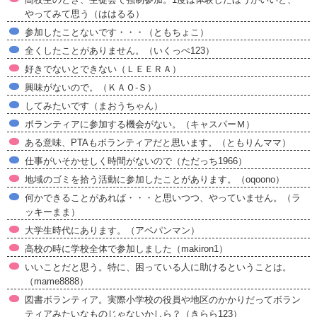
やってみて思う（ははるる）
参加したことないです・・・（ともちょこ）
全くしたことがありません。（いくっぺ123）
好きでないとできない（ＬＥＥＲＡ）
興味がないので。（ＫＡＯ-Ｓ）
してみたいです（まおうちゃん）
ボランティアに参加する機会がない。（キャスパーＭ）
ある意味、PTAもボランティアだと思います。（ともりんママ）
仕事がいそかせしく時間がないので（ただっち1966）
地域のゴミを拾う活動に参加したことがあります。（oqoono）
何かできることがあれば・・・と思いつつ、やっていません。（ラ
ッキーまま）
大学生時代にあります。（アベパンマン）
高校の時に学校全体で参加しました（makiron1）
いいことだと思う。特に、困っている人に助けるということは。
（mame8888）
図書ボランティア。実際小学校の役員や地区のかかりだってボラン
ティアみたいなものじゃないかしら？（きらら123）