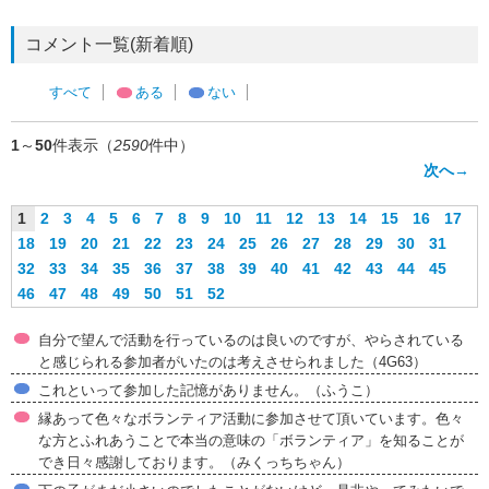
コメント一覧(新着順)
すべて
ある
ない
1
～
50
件表示（
2590
件中）
次へ→
1
2
3
4
5
6
7
8
9
10
11
12
13
14
15
16
17
18
19
20
21
22
23
24
25
26
27
28
29
30
31
32
33
34
35
36
37
38
39
40
41
42
43
44
45
46
47
48
49
50
51
52
自分で望んで活動を行っているのは良いのですが、やらされている
と感じられる参加者がいたのは考えさせられました（4G63）
これといって参加した記憶がありません。（ふうこ）
縁あって色々なボランティア活動に参加させて頂いています。色々
な方とふれあうことで本当の意味の「ボランティア」を知ることが
でき日々感謝しております。（みくっちちゃん）