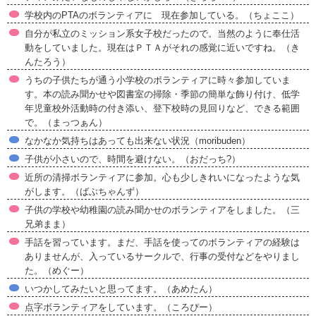
学校内のPTAのボランティアに 現在参加している。（ちょここ）
自分が私立のミッション系女子校だったので。当然のように奉仕活
動をしていました。現在はＰＴＡがそれの感覚に近いですね。（き
んたろう）
うちの子供たちが通う小学校のボランティアに時々参加していま
す。本の読み聞かせや図書室の掃除・季節の簡単な飾り付け、低学
年児童校外活動時の付き添い、登下校時の見回りなど、できる範囲
で。（まっつぁん）
なかなか気持ちはあっても出来ない状況（moribuden）
子供が小さいので、時間を避けない。（おだっち?）
近所の清掃ボランティアに参加。心も少しきれいになったような気
がします。（ばぶちゃんず）
子供の学校や幼稚園の読み聞かせのボランティアをしました。（三
兄弟まま）
手話を習っています。まだ、手話を使ってのボランティアの経験は
ありませんが、入っているサークルで、行事の受付などをやりまし
た。（めぐー）
いつかしてみたいと思ってます。（あめたん）
点字ボランティアをしています。（ころぴー）