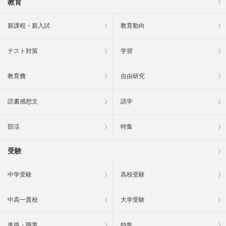
教育
新課程・新入試
教育動向
テスト対策
学習
教育費
自由研究
読書感想文
語学
部活
特集
受験
中学受験
高校受験
中高一貫校
大学受験
進路・職業
特集