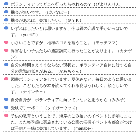
ボランティアってどこへ行ったらやれるの？（ぴよりんりん）
機会が無いです。（ぱいなぽー）
機会があれば、参加したい。（＠ＹＫ）
いずれはしたいとは思いますが、今は親の介護で手がいっぱいで
す。（yori621）
小さいことですが、地域のゴミを拾うこと。（モッチママ）
障害をもつ子供たちの施設訪問に行ったことがあります。（カナゲ
ン）
自分の時間さえままならない現状と、ボランティア自体に対する自
分の意識の低さがある。（かあちゃん）
図書ボランティアをしています。夏休みなど、毎日のように通いま
した。こどもたちが本を読んでくれる姿はうれしく、頼もしいで
す。（ナインチェ）
自分自身が、ボランティアに向いていないと思うから（みみ子）
受験で手一杯！！（タイガーウッズ）
子供の教育ということで、海岸のごみ拾いのイベントに参加しまし
た。また毎季節に実施されている公園の清掃イベントも都合がつけ
ば子供と一緒に参加しています。（manabe-）