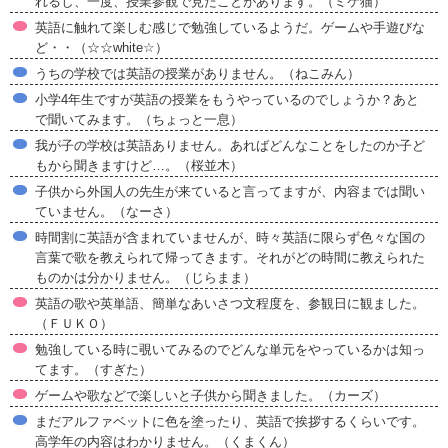
れるし、一度、授業参観で見たことがあります。（ミケ猫）
英語に触れて楽しむ感じで勉強しているようだ。ゲームや手遊びな
ど・・（☆☆white☆）
うちの学校では英語の授業がありません。（ねこみん）
小学4年生ですが英語の授業をもうやっているのでしょうか？あと
で聞いてみます。（ちょっと一息）
我が子の学校は英語ありません。あればどんなことをしたのか子ど
もから聞きますけど…。（桜並木）
子供から外国人の先生が来ていると言ってますが、内容までは聞い
ていません。（なーさ）
時間割に英語が含まれていませんが、時々英語に限らず色々な国の
言葉で歌を教えられて帰ってきます。それがどの時間に教えられた
ものかは分かりません。（じらまま）
英語の歌や英単語、簡単なあいさつ文程度を、参観日に観ました。
（ＦＵＫＯ）
勉強している時に覗いてみるのでどんな単元をやっているかは知っ
てます。（すぎた）
ゲームや歌などで楽しいと子供から聞きました。（カーズ）
まだアルファベットに色を塗ったり、英語で挨拶するくらいです。
高学年の内容はわかりません。（くまくん）