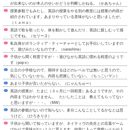
が出来ないのが本人のせいかどうか判断しかねる。（かあちゃん）
授業参観でもみたし、英語の授業をやる別の教室には授業の内容が
紹介されています。あまりやっている意味がないと思いましたが。
（ｔａｍａ）
英語で歌を歌ったり、体を動かして遊んだり、英語に親しむって感
じですね。（セリーヌ）
私自身がボランティア・ティーチャーとしてお手伝いしていますの
で。遊びみたいなものです。（sarashina）
子供から聞く程度ですが・・遊びながら英語に慣れる程度のようで
す（pop-x）
公立の小学校なので、期待するほどのレベルでは無いと思うので。
気にしていないから、内容も把握していない。（ちっこいマン）
あまり子供が言いたがらない。（にゃんちゅー）
英語の授業が、たまに（３ヶ月に一回程度）あるようですが、その
内容まではわかりません。 たいしたことは 教えてもらってない
と思いますが・・・。（MW）
英語の参観がないので知らない。多分こんなことしてるかなとは思
うけど。（ひろきりさ）
子供から聞いて知っていますが、ネイティヴの先生との言葉ゲーム
ばかりで意味がないように思えます。中学に入って突然レベルが上