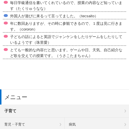
毎日学級通信を書いてくれているので、授業の内容など知っていま
す（たくりゅうなな）
外国人が遊びに来るって言ってました。（tecsaito）
年に数回ありますが、その時に参観できるので、１度は見に行きま
す。（cororon）
子どもの話によると英語でジャンケンをしたりゲームをしたりして
いるようです（珠里愛）
とても一般的な内容だと思います。ゲームや日、天気、自己紹介な
ど歌を交えての授業です。（うさこたまちゃん）
メニュー
子育て
育児・子育て
病気