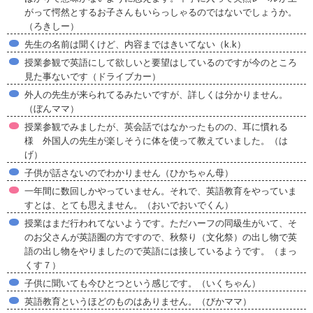
がって愕然とするお子さんもいらっしゃるのではないでしょうか。
（ろきしー）
先生の名前は聞くけど、内容まではきいてない（k.k）
授業参観で英語にして欲しいと要望はしているのですが今のところ
見た事ないです（ドライブカー）
外人の先生が来られてるみたいですが、詳しくは分かりません。
（ぼんママ）
授業参観でみましたが、英会話ではなかったものの、耳に慣れる
様 外国人の先生が楽しそうに体を使って教えていました。（は
げ）
子供が話さないのでわかりません（ひかちゃん母）
一年間に数回しかやっていません。それで、英語教育をやっていま
すとは、とても思えません。（おいでおいでくん）
授業はまだ行われてないようです。ただハーフの同級生がいて、そ
のお父さんが英語圏の方ですので、秋祭り（文化祭）の出し物で英
語の出し物をやりましたので英語には接しているようです。（まっ
くす７）
子供に聞いても今ひとつという感じです。（いくちゃん）
英語教育というほどのものはありません。（びかママ）