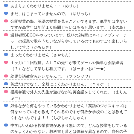
あまりよくわかりません・・（めりぃ）
まだ、はじまっていませんので。（ゆりっち）
公開授業の際、英語の授業を見ることができます。低学年は少ない
ですが高学年は年間１０時間ぐらいはあると思います。（南の島）
週1時間BEGOをやっています。残りの2時間はネイティブティーチ
ャーの授業で歌をうたいながらやっているのでものすごく楽しいら
しいですよ（かぢゅき）
まったくわかりません（さやちん）
１ヶ月に１回程度。ＡＬＴの先生が来てゲームや簡単な会話練習
（？）などして楽しむ程度です。（はーまいおにー★）
幼児英語教室みたいなかんじ。（フランゾワ）
英語だけでなく、全般によくわかりません。（ＹＫケー）
授業参観で外人の先生が遊びながら英会話をしてくれた。（まりん
ぷー）
残念ながら何をやっているかわかりません！英語のジオスキッズは
何をやっているか教えてくれるのですが何故か学校のことは教えて
くれないんですよ！！（ちびちゅんちゅん）
中学はいわゆる授業参観があまり無いので、どんな授業をしている
のかよくわからない。教科書も昔とは体裁が異なるので、自分の子