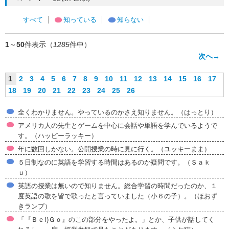
すべて
知っている
知らない
1
～
50
件表示（
1285
件中）
次へ→
1
2
3
4
5
6
7
8
9
10
11
12
13
14
15
16
17
18
19
20
21
22
23
24
25
26
全くわかりません。やっているのかさえ知りません。（はっとり）
アメリカ人の先生とゲームを中心に会話や単語を学んでいるようで
す。（ハッピーラッキー）
年に数回しかない。公開授業の時に見に行く。（ユッキーまま）
５日制なのに英語を学習する時間はあるのか疑問です。（Ｓａｋ
ｕ）
英語の授業は無いので知りません。総合学習の時間だったのか、１
度英語の歌を皆で歌ったと言っていました（小６の子）。（ほおず
きランプ）
「『Ｂｅ!)Ｇｏ』のこの部分をやったよ。」とか、子供が話してく