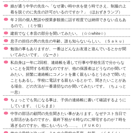
娘が通う中学の先生へ「なぜ暑い時や水を使う時でさえ、制服の上
着を脱ぐのに先生の許可がいるのですか？」（ほおずきランプ）
年２回の個人懇談や授業参観後に話す程度では納得できない点もあ
るので。（ミケ猫）
建前でなく本音の部分を聞いてみたい。（☆☆white☆）
息子の担任の男の先生の年齢。誰も知らないらしい。（Ｓａｋｕ）
勉強の事もありますが、一番はどんなお友達と遊んでいるとかが聞
いてみたいです。（なーさ）
私自身は一年に2回程、連絡帳を通して行事や学校生活で分からな
いことを質問する程度なのですが、他の保護者はどうなのか聞いて
みたい。頻繁に連絡帳にコメントを書く親もいるとうわさで聞いた
こともあるし、学校に電話する親もいるとかで。聞きたいことがあ
る場合、どの方法が一番適切なのか聞いてみたいです。（ちょっと
一息）
ちょっとでも気になる事は、子供の連絡帳に書いて確認するように
しています。（じらまま）
中学の部活の顧問の先生聞きたい事があります。なぜテスト当日で
も部活があるのですか。最終下校が６時なのに帰宅するのが７時を
過ぎるのですか。他にもいろいろ……。（ＦＵＫＯ）