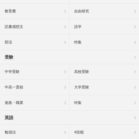
教育費
自由研究
読書感想文
語学
部活
特集
受験
中学受験
高校受験
中高一貫校
大学受験
進路・職業
特集
英語
勉強法
4技能