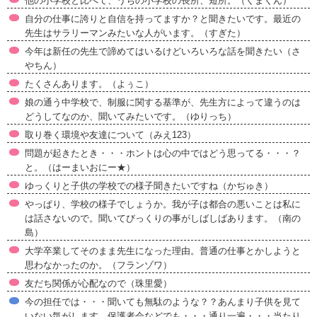
他の小学校と比べて、うちの小学校の長所、短所。（くまくん）
自分の仕事に誇りと自信を持ってますか？と聞きたいです。最近の
先生はサラリーマンみたいな人がいます。（すぎた）
今年は新任の先生で諦めてはいるけどいろいろな話を聞きたい（さ
やちん）
たくさんあります。（よぅこ）
娘の通う中学校で、制服に関する基準が、先生方によって違うのは
どうしてなのか、聞いてみたいです。（ゆりっち）
取り巻く環境や友達について（みえ123）
問題が起きたとき・・・ホントは心の中ではどう思ってる・・・？
と。（はーまいおにー★）
ゆっくりと子供の学校での様子聞きたいですね（かぢゅき）
やっぱり、学校の様子でしょうか。我が子は都合の悪いことは私に
は話さないので。聞いてびっくりの事がしばしばあります。（南の
島）
大学卒業してそのまま先生になった理由。普通の仕事とかしようと
思わなかったのか。（フランゾワ）
友だち関係が心配なので（珠里愛）
今の担任では・・・聞いても無駄のような？？あんまり子供を見て
いない気がします。保護者会などでも・・・通り一遍・・・当たり