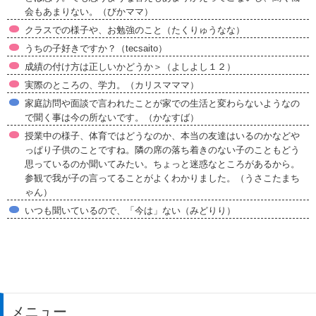
会もあまりない。（びかママ）
クラスでの様子や、お勉強のこと（たくりゅうなな）
うちの子好きですか？（tecsaito）
成績の付け方は正しいかどうか＞（よしよし１２）
実際のところの、学力。（カリスマママ）
家庭訪問や面談で言われたことが家での生活と変わらないようなの
で聞く事は今の所ないです。（かなすば）
授業中の様子、体育ではどうなのか、本当の友達はいるのかなどや
っぱり子供のことですね。隣の席の落ち着きのない子のこともどう
思っているのか聞いてみたい。ちょっと迷惑なところがあるから。
参観で我が子の言ってることがよくわかりました。（うさこたまち
ゃん）
いつも聞いているので、「今は」ない（みどりり）
メニュー