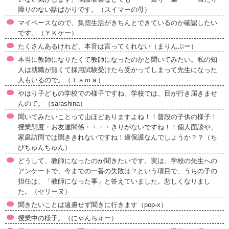
障りのない話ばかりです。（スイマーの母）
マイペースなので、集団生活がきちんとできているのか確認したい
です。（ＹＫケー）
たくさんあるけれど、本音は言ってくれない（まりんぷー）
本当に教師になりたくて教師になったのかと聞いてみたい。私の知
人は就職が無くて採用試験受けたら受かってしまって先生になった
人もいるので。（ｔａｍａ）
やはり子どもの学校での様子ですね。学校では、目が行き届きませ
んので。（sarashina）
聞いてみたいことって山ほどありますよね！！普段の子供の様子！
授業態度・お友達関係・・・・きりがないですね！！個人面談や、
家庭訪問では聞ききれないですね！過保護なんでしょうか？？（ち
びちゅんちゅん）
どうして、教師になったのか聞きたいです。実は、学校の先生への
アンケートで、今までの一番の失敗は？という項目で、うちの子の
担任は、「教師になった事」と答えていました。悲しくなりまし
た。（セリーヌ）
聞きたいことは遠慮せず聞きに行きます（pop-x）
授業中の様子。（にゃんちゅー）