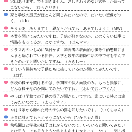
沢山あります。でも聞きません、さしさわりのない返答しか帰って
こないから。（ひろきりさ）
家と学校の態度がほとんど同じみたいなので、だいたい想像がつ
く。（k.k）
そりゃあ あります！ 親ならだれでも あるでしょう！（MW）
本音を聞いてみたいですね。子供が好きなのか、どのくらい仕事に
情熱をもってるか、とかですね。（ぼんママ）
クラス内のいじめに気付かず、加害者の表面的な優等生的態度にま
んまと騙されている担任。大学と数年の教師生活の中で何を学んで
きたのか？と問いたいですね。（ろきしー）
どういう気持ちで子供たちに接しているのか聞いてみたいです。
（はげ）
学校の様子を聞けるのは、学期末の個人面談のみ。もっと頻繁に、
どんな様子なのか聞いてみたいですね。（おいでおいでくん）
やっぱり学校での子供の様子が聞きたいですね。家にいる時とは違
うみたいなので。（まっくす７）
やはり家から離れた時の子供の姿を知りたいです。（いくちゃん）
正直に答えてもらえそうにないから（ひかちゃん母）
幼稚園ほど学校の様子はわからないので、いろいろと聞いてみたい
とは思う。でも思うような答えもあまりかえってこないし、聞く機