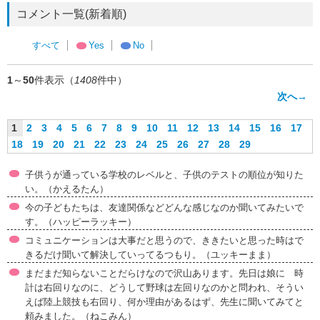
コメント一覧(新着順)
すべて
Yes
No
1
～
50
件表示（
1408
件中）
次へ→
1
2
3
4
5
6
7
8
9
10
11
12
13
14
15
16
17
18
19
20
21
22
23
24
25
26
27
28
29
子供うが通っている学校のレベルと、子供のテストの順位が知りた
い。（かえるたん）
今の子どもたちは、友達関係などどんな感じなのか聞いてみたいで
す。（ハッピーラッキー）
コミュニケーションは大事だと思うので、ききたいと思った時はで
きるだけ聞いて解決していってるつもり。（ユッキーまま）
まだまだ知らないことだらけなので沢山あります。先日は娘に 時
計は右回りなのに、どうして野球は左回りなのかと問われ、そうい
えば陸上競技も右回り、何か理由があるはず、先生に聞いてみてと
頼みました。（ねこみん）