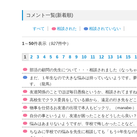
コメント一覧(新着順)
すべて
相談された
相談されていない
1
～
50
件表示（
927
件中）
1
2
3
4
5
6
7
8
9
10
11
12
13
14
15
1
部活の顧問の先生について・・・相談されました（なっちゃ
まだ、１年生なので大きな悩みは持っていないようです。夢
す。（龍馬）
友達関係のことでほぼ毎日愚痴というか、相談されてますね
高校生でクラス委員をしている娘から、遠足の行き先をどこ
物事を仕切るお友達の出現で本人もビックリ。（manabe-）
自分の事というより、友達が困ったことをどうしたら良い？
悩みはあまりないようですが、学校で悔しかったことなど、
ちなみに学校での悩みを先生に相談しても「もう○年生なの