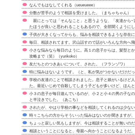
なんでもはなしてくれる（ueueueee）
分数が苦手のようで相談を受けました。（まちゃちゃん）
親にとっては「そんなこと」と思うような、「友達から~
たほうが良いと思われることもあるので、全部聞くようにし
子供が大きくなってからも、悩みを相談できるような存在に
毎日、相談されてます。沢山話すので話がいろんな方向へ飛
小さな悩みなら毎日のように。高１の息子からは、髪型とか
攻略まで（笑）（yurikoko）
友だちとのつきあいについて、された。（フランゾワ）
特に悩みはないようです。（と、私が気がつかないだけだっ
学校の友達のことで相談されました。息子と娘がいるけど人
た。最近いじめで自殺してしまう子どもが多いけど、ほんと
小３の息子が毎日遊んでいるのが、小２と小４の男の子なの
と半泣きでした。（あこち）
されたが、やはり学校の事などを相談してくれるのは少ないと
時々こちらの方からそういった悩みはないのか聞きますが、
ちょっと寂しい気もしますが、今は相談することが無いのだ
相談ということになると、母親へ向かうことになるようだ。