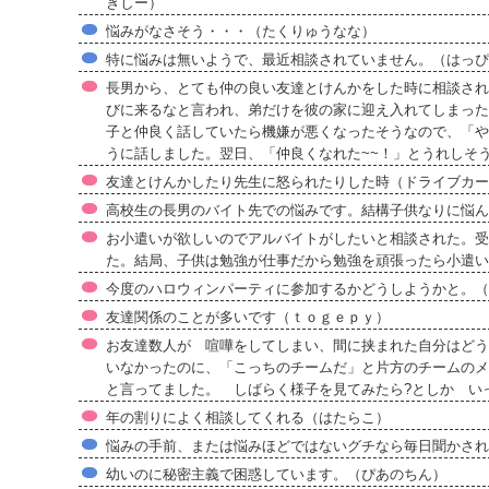
きしー）
悩みがなさそう・・・（たくりゅうなな）
特に悩みは無いようで、最近相談されていません。（はっぴ
長男から、とても仲の良い友達とけんかをした時に相談され
びに来るなと言われ、弟だけを彼の家に迎え入れてしまった
子と仲良く話していたら機嫌が悪くなったそうなので、「や
うに話しました。翌日、「仲良くなれた~~！」とうれしそ
友達とけんかしたり先生に怒られたりした時（ドライブカー
高校生の長男のバイト先での悩みです。結構子供なりに悩ん
お小遣いが欲しいのでアルバイトがしたいと相談された。受
た。結局、子供は勉強が仕事だから勉強を頑張ったら小遣い
今度のハロウィンパーティに参加するかどうしようかと。（v
友達関係のことが多いです（ｔｏｇｅｐｙ）
お友達数人が 喧嘩をしてしまい、間に挟まれた自分はどう
いなかったのに、「こっちのチームだ」と片方のチームのメ
と言ってました。 しばらく様子を見てみたら?としか 
年の割りによく相談してくれる（はたらこ）
悩みの手前、または悩みほどではないグチなら毎日聞かされ
幼いのに秘密主義で困惑しています。（ぴあのちん）