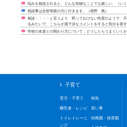
悩みを相談されると、どんな些細なことでも嬉しい。（いく
相談事は全部母親の方に行きます。（南野 風）
相談・・・・と言うより 黙っておけない性質のようで 不
るみたいで、こちらが過干渉なコメントをすると気分を害すこと
学校の友達との関わり方について，どうしたらうまくいくか等（
子育て
育児・子育て
病気
離乳食・レシピ
習い事
トイレトレーニ
幼稚園・保育園
ング