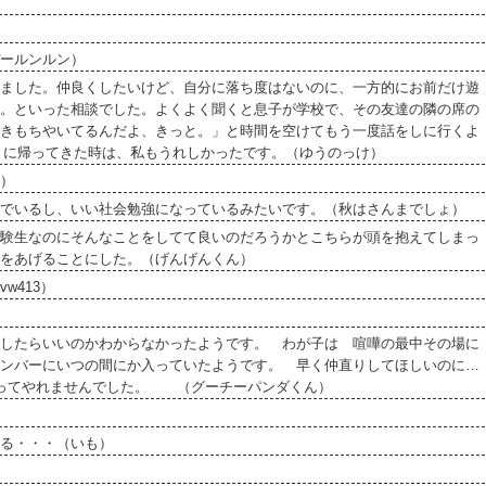
ールンルン）
ました。仲良くしたいけど、自分に落ち度はないのに、一方的にお前だけ遊
。といった相談でした。よくよく聞くと息子が学校で、その友達の隣の席の
きもちやいてるんだよ、きっと。」と時間を空けてもう一度話をしに行くよ
うに帰ってきた時は、私もうれしかったです。（ゆうのっけ）
）
でいるし、いい社会勉強になっているみたいです。（秋はさんまでしょ）
験生なのにそんなことをしてて良いのだろうかとこちらが頭を抱えてしまっ
をあげることにした。（げんげんくん）
w413）
したらいいのかわからなかったようです。 わが子は 喧嘩の最中その場に
ンバーにいつの間にか入っていたようです。 早く仲直りしてほしいのに…
いってやれませんでした。 （グーチーパンダくん）
る・・・（いも）