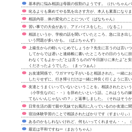
基本的に悩み相談は母親の役割のようです。（けいちゃんパ
叱るよりも褒めてやる気を出さす方が、本人も素直になりま
相談内容…体の変化のことについて（ばなちゃん）
習い事での大会があり、アドバイスをした。（なるこ）
相談というか、学校の話を聞いていたところ、急に泣き出し
いう問題が多いかも。（ばぶちゃんず）
上級生からの軽いいじめでしょうか？先生に言うのは言いつ
してからでは遅いと連絡帳に書いたところその日のうちに担
わなくてもよかった”とは言うものの“今日謝りに来たよ”と
くださったようでした。（まっつぁん）
お友達関係で、ワガママな子がいると相談された。一緒にお
したりせずに、行き帰りだけは一緒に仲良く行くように言い
友達とうまくいっていないということを。相談されたという
（小学生なのに・・）を辞めたいという話。これはうちの嫁
てもいいんじゃないの？」と返事しました。（それはそうか
日常生活の面で親や兄妹でお風呂に入っているのか友達に聞
宿泊体験学習のことで相談されたばかりです（すまいりぃ）
あるのかもしれないけれど、何もいってくれません・・。（
最近は平和ですねー（まおうちゃん）