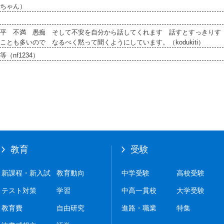
ちゃん）
平 不満 愚痴 そして不安を自分から話してくれます 話すとすっきりす
も多いので なるべく黙って聞くようにしています。（kodukiti）
nf1234）
教育
受験
新課程・新入試
教育動向
中学受験
高校受験
テスト対策
学習
中高一貫校
大学受験
教育費
自由研究
進路・職業
特集