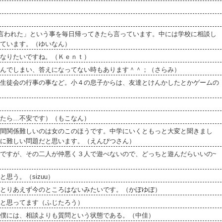
言われた」という事を毎日帰ってきたら言っています。中には学校に相談し
ています。（ゆいなん）
なりたいですね。（Ｋｅｎｔ）
んでしまい、答えになってない時もあります＾＾；（さらみ）
生徒会の行事の事など。小４の息子からは、友達とけんかしたとかゲームの
たら…不安です）（もこなん）
間関係難しいのは女のこのほうです。中学にいくともっと大変と聞きまし
に難しい問題だと思います。（えんぴつさん）
ですが、その二人が仲悪く３人で遊べないので、どっちと遊んだらいいの~
思う。（sizuu）
とりあえず今のところはないみたいです。（かぼゆぼ）
と思ってます（ふじたろう）
僕には、相談よりも質問という状態である。（中佳）