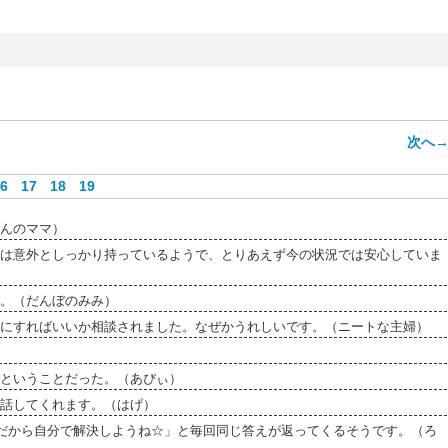
次へ
6
17
18
19
んのママ）
は意外としっかり持っているようで、とりあえず今の状況では安心していま
。（だんぼのみみ）
にすればいいか相談されました。なぜかうれしいです。（ニートな主婦）
ということだった。（あぴぃ）
話してくれます。（はげ）
だから自分で解決しようね☆」と毎回同じ答えが返ってくるそうです。（ろ