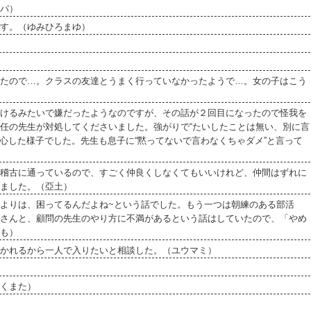
パ）
す。（ゆみひろまゆ）
たので…。クラスの友達とうまく行っていなかったようで…。女の子はこう
けるみたいで嫌だったようなのですが、その話が２回目になったので怪我を
任の先生が対処してくださいました。強がりで“たいしたことは無い、別に言
安心した様子でした。先生も息子に“黙ってないで言わなくちゃダメ”と言って
稽古に通っているので、すごく仲良くしなくてもいいけれど、仲間はずれに
ました。（亞土）
よりは、困ってるんだよね~という話でした。もう一つは朝練のある部活
さんと、顧問の先生のやり方に不満があるという話はしていたので、「やめ
も）
かれるから一人で入りたいと相談した。（ユウマミ）
くまた）