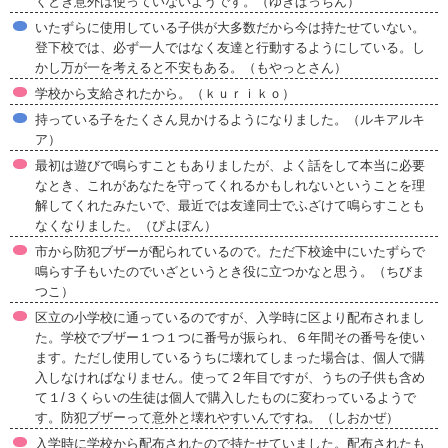
くとき意外は使っていないようです。（ゆきぱっちん）
いたずらに使用している子供が大多数だから今は持たせていない。
登下校では、必ず一人ではなく友達と行動するようにしている。し
かし万が一を考えると不安もある。（もやっとさん）
学校から支給されたから。（ｋｕｒｉｋｏ）
持っている子をたくさん見かけるようになりました。（ルキアルキ
ア）
最初は遊びで鳴らすこともありましたが、よく話をして本当に必要
なとき、これがあなたを守ってくれるかもしれないということを理
解してくれたみたいで、最近では友達同士でふざけて鳴らすことも
なくなりました。（ぴよぽん）
市から防犯ブザーが配られているので。ただ下校途中にいたずらで
鳴らす子もいたのでいざというとき役に立つかなと思う。（ちびま
つこ）
区立の小学校に通っているのですが、入学時に区より配布されまし
た。学校でブザー１つ１つに番号が振られ、６年間その番号を使い
ます。ただし使用しているうちに壊れてしまった場合は、個人で購
入しなければなりません。使って２年目ですが、うちの子供も含め
て１/３くらいの生徒は個人で購入したものに変わっているようで
す。防犯ブザーって意外と壊れやすいんですね。（しおかぜ）
入学時に学校から配布されたので持たせていました。配布されたも