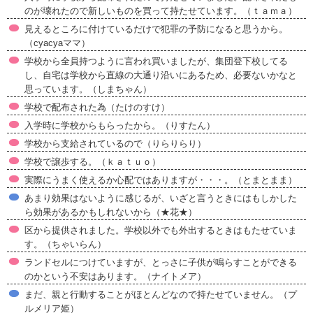
のが壊れたので新しいものを買って持たせています。（ｔａｍａ）
見えるところに付けているだけで犯罪の予防になると思うから。
（cyacyaママ）
学校から全員持つように言われ買いましたが、集団登下校してる
し、自宅は学校から直線の大通り沿いにあるため、必要ないかなと
思っています。（しまちゃん）
学校で配布された為（たけのすけ）
入学時に学校からもらったから。（りすたん）
学校から支給されているので（りらりらり）
学校で譲歩する。（ｋａｔｕｏ）
実際にうまく使えるか心配ではありますが・・・。（とまとまま）
あまり効果はないように感じるが、いざと言うときにはもしかした
ら効果があるかもしれないから（★花★）
区から提供されました。学校以外でも外出するときはもたせていま
す。（ちゃいらん）
ランドセルにつけていますが、とっさに子供が鳴らすことができる
のかという不安はあります。（ナイトメア）
まだ、親と行動することがほとんどなので持たせていません。（プ
ルメリア姫）