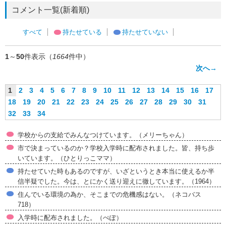
コメント一覧(新着順)
すべて
持たせている
持たせていない
1
～
50
件表示（
1664
件中）
次へ→
1
2
3
4
5
6
7
8
9
10
11
12
13
14
15
16
17
18
19
20
21
22
23
24
25
26
27
28
29
30
31
32
33
34
学校からの支給でみんなつけています。（メリーちゃん）
市で決まっているのか？学校入学時に配布されました。皆、持ち歩
いています。（ひとりっこママ）
持たせていた時もあるのですが、いざというとき本当に使えるか半
信半疑でした。今は、とにかく送り迎えに徹しています。（1964）
住んでいる環境の為か、そこまでの危機感はない。（ネコバス
718）
入学時に配布されました。（ぺぽ）