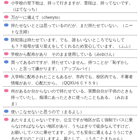
小学校の登下校は、持って行きますが、普段は、持ってないです。
（はてなっち）
万が一に備えて（cherryto）
持たせないととは思っているのだが、まだ持たせていない。（ニー
トな主婦）
防犯笛は持たせています。でも、誰もいないところでならして
も？？祖母が送り迎えをしてくれるため安心しています。（ふふ）
学校から配布があり そのまま使用している（みゆけん）
買ってあるのですが、持たせていません。持つことが「恥ずかし
い」と言って嫌がります。（アップルパイ）
入学時に配布されたこともあるが、市内でも、校区内でも、不審者
情報があり、心配だから。（QQXU６ＣＹ５９）
何があるか分からないので持たせている。実際自分が子供のときも
持っていたし、痴漢にあったときに使ったこともある。（みおま
ま）
使いこなせないと思うので（まるよし）
あたりまえじゃないですか。公立ですが地区が広く強制でバスに乗
らなければならない地区があり、うちはぎりで徒歩なんですけど、
お願いしてバスに乗せてます。少しでも安全に通えるよううにでき
るかぎりのことはしますよ。親として。（うさこたまちゃん）