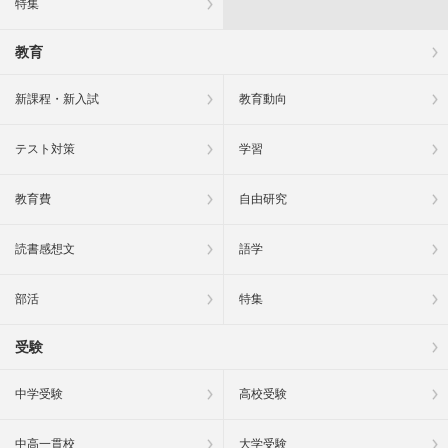
特集
教育
新課程・新入試
教育動向
テスト対策
学習
教育費
自由研究
読書感想文
語学
部活
特集
受験
中学受験
高校受験
中高一貫校
大学受験