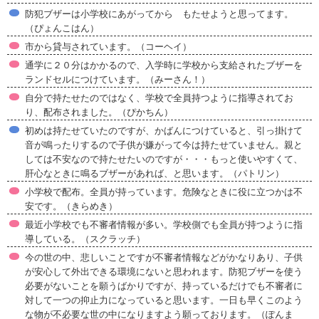
防犯ブザーは小学校にあがってから もたせようと思ってます。
（ぴょんこはん）
市から貸与されています。（コーヘイ）
通学に２０分はかかるので、入学時に学校から支給されたブザーを
ランドセルにつけています。（みーさん！）
自分で持たせたのではなく、学校で全員持つように指導されてお
り、配布されました。（ぴかちん）
初めは持たせていたのですが、かばんにつけていると、引っ掛けて
音が鳴ったりするので子供が嫌がって今は持たせていません。親と
しては不安なので持たせたいのですが・・・もっと使いやすくて、
肝心なときに鳴るブザーがあれば、と思います。（パトリン）
小学校で配布。全員が持っています。危険なときに役に立つかは不
安です。（きらめき）
最近小学校でも不審者情報が多い。学校側でも全員が持つように指
導している。（スクラッチ）
今の世の中、悲しいことですが不審者情報などがかなりあり、子供
が安心して外出できる環境にないと思われます。防犯ブザーを使う
必要がないことを願うばかりですが、持っているだけでも不審者に
対して一つの抑止力になっていると思います。一日も早くこのよう
な物が不必要な世の中になりますよう願っております。（ぽんま