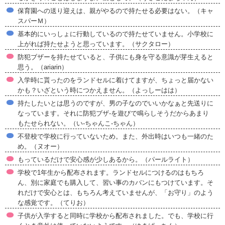
保育園への送り迎えは、親がやるので持たせる必要はない。（キャ
スパーＭ）
基本的にいっしょに行動しているので持たせていません。小学校に
上がれば持たせようと思っています。（サクタロー）
防犯ブザーを持たせていると、子供にも身を守る意識が芽生えると
思う。（ariarin）
入学時に貰ったのをランドセルに着けてますが、ちょっと届かない
かも？いざという時につかえません。（よっしーはは）
持たしたいとは思うのですが、男の子なのでいいかなぁと先送りに
なっています。それに防犯ブザ-を遊びで鳴らしそうだからあまり
もたせられない。（い-ちゃんこ-ちゃん）
不登校で学校に行っていないため。また、外出時はいつも一緒のた
め。（ヌオー）
もっているだけで安心感が少しあるから。（パールライト）
学校で1年生から配布されます。ランドセルにつけるのはもちろ
ん、別に家庭でも購入して、習い事のカバンにもつけています。そ
れだけで安心とは、もちろん考えていませんが、「お守り」のよう
な感覚です。（てりお）
子供が入学すると同時に学校から配布されました。でも、学校に行