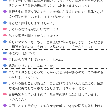
匿名で専門の先生に悩みを聞いてもらえたり、悩みを持った方の相
談ごとを見て自分の役に立つこともある（ままなおちん）
親野先生の書籍を読んでとても参考になりましたので、具体的な相
談や回答が楽しみです。（はっぴいかふぇ）
何となく興味あります（あみ☆）
いろいろな情報がほしいです（ＣＡ）
色々な意見が聞けるから。（＠ＹＫ）
親しいママ友にも、ちょっと言えない悩みもあります。そんなとき
に相談できるのは、うれしいと思います。（くーさんママ）
特になし（悠パパ）
これからも期待しています。（hayatto）
勉強になります。（あゆママ☆）
自分の子供がどうなっていくか不安と期待があるので、この手のも
のが好き。（えへへ）
いろいろ悩むことがあるが、自分だけではないんだと思える。解決
方法も的確でとても参考になります。（ユッキーまま）
高校教師をしていますので、教育界の動向には注目しています。
（のんくん）
毎回、とても身近な、でもなかなか解決できない問題を取り上げて