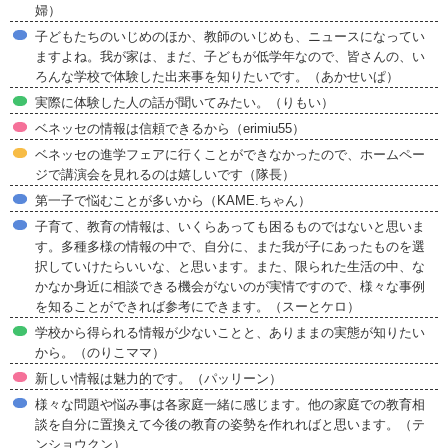
婦）
子どもたちのいじめのほか、教師のいじめも、ニュースになってい
ますよね。我が家は、まだ、子どもが低学年なので、皆さんの、い
ろんな学校で体験した出来事を知りたいです。（あかせいぱ）
実際に体験した人の話が聞いてみたい。（りもい）
ベネッセの情報は信頼できるから（erimiu55）
ベネッセの進学フェアに行くことができなかったので、ホームペー
ジで講演会を見れるのは嬉しいです（隊長）
第一子で悩むことが多いから（KAME.ちゃん）
子育て、教育の情報は、いくらあっても困るものではないと思いま
す。多種多様の情報の中で、自分に、また我が子にあったものを選
択していけたらいいな、と思います。また、限られた生活の中、な
かなか身近に相談できる機会がないのが実情ですので、様々な事例
を知ることができれば参考にできます。（スーとケロ）
学校から得られる情報が少ないことと、ありままの実態が知りたい
から。（のりこママ）
新しい情報は魅力的です。（パッリーン）
様々な問題や悩み事は各家庭一緒に感じます。他の家庭での教育相
談を自分に置換えて今後の教育の姿勢を作れればと思います。（テ
ンショウクン）