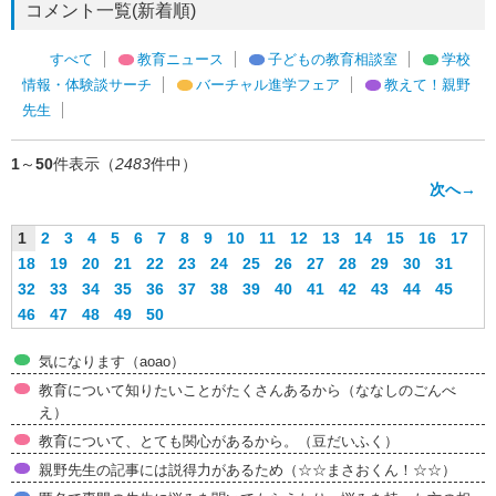
コメント一覧(新着順)
すべて
教育ニュース
子どもの教育相談室
学校
情報・体験談サーチ
バーチャル進学フェア
教えて！親野
先生
1
～
50
件表示（
2483
件中）
次へ→
1
2
3
4
5
6
7
8
9
10
11
12
13
14
15
16
17
18
19
20
21
22
23
24
25
26
27
28
29
30
31
32
33
34
35
36
37
38
39
40
41
42
43
44
45
46
47
48
49
50
気になります（aoao）
教育について知りたいことがたくさんあるから（ななしのごんべ
え）
教育について、とても関心があるから。（豆だいふく）
親野先生の記事には説得力があるため（☆☆まさおくん！☆☆）