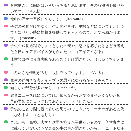
各家庭ごとに問題はいろいろあると思います。その解決法を知りた
いです。（さん様）
他山の石が一番役に立ちます。（kaowata）
子供の教育だけでなく、生活面や事件、事故などについても、いつ
でも知りたい時に情報を提供してもらえるので、とても助かりま
す。（maman）
子供の成長過程でちょっとした不安や戸惑いを感じたときどう考え
たら良いかアドバイスがもらいたい。（アイアイざる）
体験談はやはり真実味があるのでぜひ聞きたい。（しゅうちゃんま
ま）
いろいろな情報が入り、役に立っています。（ペン太）
先生の前向きな考えからプラス思考になれるから（みんこ）
知らない部分が多いから。（アヤアヤ）
教育ニュースはについては、知らなかったで済ませたくないため、
早め早めにチェックしておきたい。（せいごん）
子供のことで悩む親は多いと思うのでこういうコーナーがあると為
になるます。（ともしり）
これから、高校、大学と進学を控えた子供がいるので、入学案内に
は載っていないような真実の生の声が聞きたいから。（ニートな主