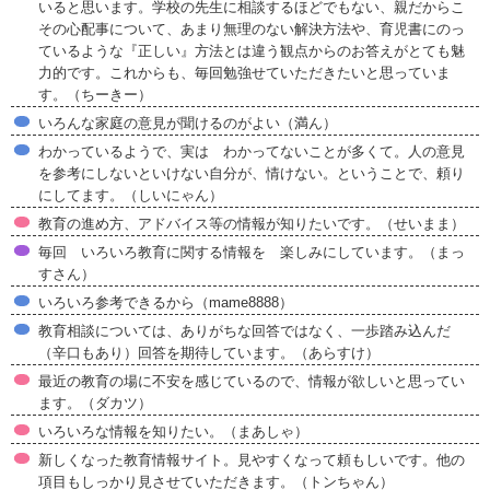
いると思います。学校の先生に相談するほどでもない、親だからこ
その心配事について、あまり無理のない解決方法や、育児書にのっ
ているような『正しい』方法とは違う観点からのお答えがとても魅
力的です。これからも、毎回勉強せていただきたいと思っていま
す。（ちーきー）
いろんな家庭の意見が聞けるのがよい（満ん）
わかっているようで、実は わかってないことが多くて。人の意見
を参考にしないといけない自分が、情けない。ということで、頼り
にしてます。（しいにゃん）
教育の進め方、アドバイス等の情報が知りたいです。（せいまま）
毎回 いろいろ教育に関する情報を 楽しみにしています。（まっ
すさん）
いろいろ参考できるから（mame8888）
教育相談については、ありがちな回答ではなく、一歩踏み込んだ
（辛口もあり）回答を期待しています。（あらすけ）
最近の教育の場に不安を感じているので、情報が欲しいと思ってい
ます。（ダカツ）
いろいろな情報を知りたい。（まあしゃ）
新しくなった教育情報サイト。見やすくなって頼もしいです。他の
項目もしっかり見させていただきます。（トンちゃん）