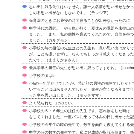
思い出に残る先生はいません。誰一人名前が思い出せなかっ
しめる思い出がなにもないです。（テレジア）
保育園のときにお昼寝の時間寝ることが出来なかったのに 
中学時代の恩師。 やる気が無く、夏休みの課題を未提出の
ました。 また、私の個性を褒めてくれたので、自信を持つ
ました。（カルダモン）
小学校の時の担任の先生はどの先生も、良い思い出ばかりで
が、こども扱いせずに なんでもしっかり教えてくださった
たです。（ままりかぁさん）
最高学年の担任の先生が思い出に残ってますかね。（touch
小学校の頃は5
小6の一年間だけでしたが、恐い顔の男性の先生でしたがと
いすることは出来ませんでしたが、先生が亡くなる年まで年
った事を思い出しました。（モッチママ）
よく怒られた（けのまい）
小学校の５・６年生の担任の先生です。忘れ物をした時は、
をしてくれました。一度バスに乗って休みの日に出かけた記
小学校の６年生の時の先生で、数学を面白く教えてくれる先
中学の時の数学の先生です。私に好成績が取れる位まで、熱