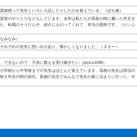
課後残って先生といろいろ話したりしたのを覚えている。（ぽち猫）
賀状のやりとりなどもしています。去年は私たちが高校の時に書いた作文を
た、転職のそうだんや、紹介にものってくれて、本当の恩師です。（たいぷ
なみなみ）
それぞれの先生に想い出があり、懐かしくなりました。（ヌオー）
きないので、子供に教えを受け継ぎたい（prince1098）
小学校から中学校までの先生はほとんど覚えています。高校の先生は部活の
校６年生の時の担任。新婚の先生でみんなで先生の家に泊まりに行った。今