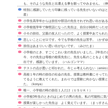
も、そのような先生と出遭える事を願ってやみません。（伸
特別に感謝していたり印象に残っている先生がいないのはと
星）
小学生高学年からは担任や部活の先生それぞれ思い出がある
小学校低学年で御世話になった先生は、自分が純粋だった
小６の担任。父親の友人だったので、よく授業中あてられた
悲しいことにゼロです。今でも学校の先生は苦手。（かずゆ
担任はあまりいい思い出がないです。（みけたま）
小学校のとき、すごくこわい女の先生がいました。2年生の
今、その先生は母校の校長先生に。先生も私のことをよく覚
出です。感謝しています。（ハルゴンママ）
テストの点が悪いと叩かれた。今じゃ考えられない（emiro
高校１年の時の担任の社会の先生。授業は教科書にそってた
てるように教えてくれた。まわりでは受験に向かない授業と
た。（konya）
唯一、小学校の時の担任１人だけ（ＵＳＵＫＩ）
小学校3年生のときのはじめての男の先生。私の可能性に気
授業が楽しかった先生は よく覚えています。（まっすさん