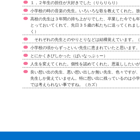
１，２年生の担任が大好きでした（りらりらり）
小学校の時の音楽の先生。いろいろな歌を教えてくれた。放
高校の先生は３年間の持ち上がりでした、卒業した今でも年
とっておいてくれて、先日３５歳の私たちに送ってくれまし
く）
それぞれの先生とのやりとりなどは結構覚えています。（
小学校の頃からずっといい先生に恵まれていたと思います。
とにかくきびしかった（ぱいなっぷぅー）
人生を変えてくれた。個性を認めてくれた。恩返ししたいが、で
良い想い出の先生、悪い想い出しか無い先生、色々ですが、
先生しか覚えていません。特に想い出に残っているのは小学
では考えられない事ですね。（カズ）