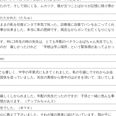
たので。そして頭にくる、ムカツク、腹が立つことばかりが記憶に残り懐か
たたかれた（たちゅ）
ままの私を往復ビンタで本気で叱った。説教後に自腹でパンをおごってくれ
事が出来ました。本当に私の恩師です。残念ながらガンでお亡くなりになり
す。特に1年生の時の先生は、とても年配のベテランおばちゃん先生でした
のが 厳しかったけれど 「学校は学ぶ場所」という緊張感があってよかっ
me）
ても優しく、中学の卒業式にもきてくれました。私の引越しでそれからお会
賀状を送っていました。先生の奥様から喪中のはがきを頂いて、泣いてしま
厳しくしかられました。年配の先生だったのですが、子供と一緒に色んな事
憶があります。（アップルちゃん２）
生でした。（＠ＹＫ）
心に教えて下さいました。それが後の将来に結びついています。我が子に