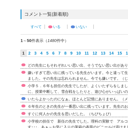
コメント一覧(新着順)
すべて
いる
いない
1
～
50
件表示（
1480
件中）
1
2
3
4
5
6
7
8
9
10
11
12
13
14
15
1
どの先生にもそれぞれいい思い出、そうでない思い出があり
嫌いすぎて思い出に残っている先生がいます。今と違って生
ました。その先生は忘れられません。今でも嫌いです。（じ
小学５．６年も担任の先生でしたが、よくいたずらをしまし
に、授業中断して、雪合戦をしたりと、遊び心がいっぱいの
いたらよかったのになぁ。ほとんど記憶にありません。（メ
６年生のときの先生が一番思い出に残っています。先生のお
すぐに何人かの先生を思いだした。（ちびちょぴ）
小学校の担任で 新任の先生でした。理科の実験で アルコ
す･･･。あぁ～お気に入りの筆箱の表面のビニールは溶け