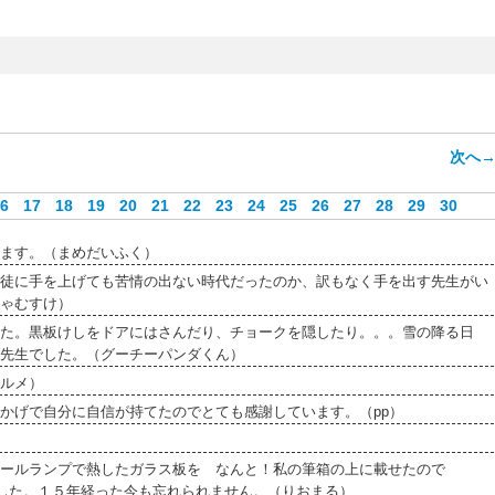
次へ
6
17
18
19
20
21
22
23
24
25
26
27
28
29
30
ます。（まめだいふく）
徒に手を上げても苦情の出ない時代だったのか、訳もなく手を出す先生がい
ゃむすけ）
た。黒板けしをドアにはさんだり、チョークを隠したり。。。雪の降る日
先生でした。（グーチーパンダくん）
ルメ）
かげで自分に自信が持てたのでとても感謝しています。（pp）
ールランプで熱したガラス板を なんと！私の筆箱の上に載せたので
ました。１５年経った今も忘れられません。（りおまる）