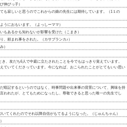
び伸びっ子）
ても寂しいと思うのでこれからの娘の先生には期待しています。（1１の
ようにおもいます。（よっしーママ）
せいもあるかも知れないが影響を受けた（こまき）
り、頼まれ事をされた。（カサブランカ♪）
み）
とき、友だち6人で中庭に立たされたことを今でもはっきり覚えています。
えていてくださっています。今になれば、おこられたことがとてもいい思い
）
だ暗記するというのではなく、時事問題や出来事の背景について、興味を持
言われたが、とてもためになったし、尊敬できると思った唯一の先生でし
づいてくれたのでそれ以降自信がもてるようになった。（じゅんちゃん）
）