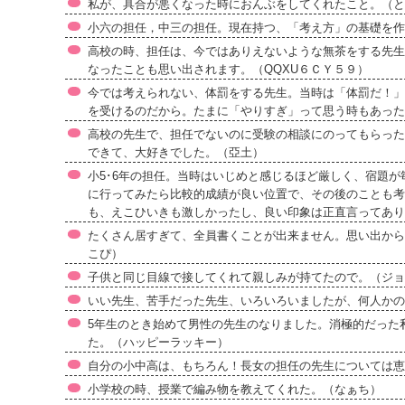
私が、具合が悪くなった時におんぶをしてくれたこと。（と
小六の担任，中三の担任。現在持つ、「考え方」の基礎を作
高校の時、担任は、今ではありえないような無茶をする先生
なったことも思い出されます。（QQXU６ＣＹ５９）
今では考えられない、体罰をする先生。当時は「体罰だ！」
を受けるのだから。たまに「やりすぎ」って思う時もあった
高校の先生で、担任でないのに受験の相談にのってもらった
できて、大好きでした。（亞土）
小5･6年の担任。当時はいじめと感じるほど厳しく、宿題
に行ってみたら比較的成績が良い位置で、その後のことも考
も、えこひいきも激しかったし、良い印象は正直言ってあり
たくさん居すぎて、全員書くことが出来ません。思い出から
こぴ）
子供と同じ目線で接してくれて親しみが持てたので。（ジョ
いい先生、苦手だった先生、いろいろいましたが、何人かの
5年生のとき始めて男性の先生のなりました。消極的だった
た。（ハッピーラッキー）
自分の小中高は、もちろん！長女の担任の先生については恵
小学校の時、授業で編み物を教えてくれた。（なぁち）