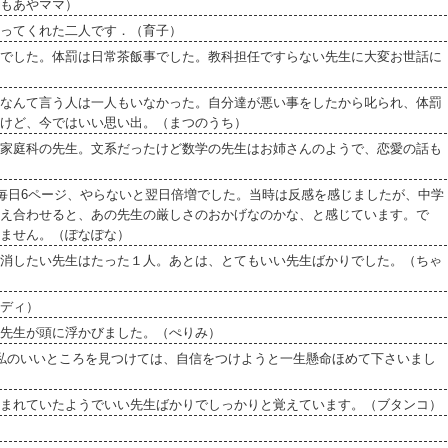
もあやママ）
ってくれた二人です．（育子）
でした。体罰は日常茶飯事でした。教科担任ですらない先生に大変お世話に
なんて言う人は一人もいなかった。自分達が悪い事をしたから叱られ、体罰
けど、今ではいい思い出。（まつのうち）
家庭科の先生。文系だったけど数学の先生はお姉さんのようで、恋愛の話も
が毎日6ページ、やらないと翌日倍増でした。当時は反感を感じましたが、中学
え合わせると、あの先生の厳しさのおかげなのかな、と感じています。で
ません。（ぽなぽな）
消したい先生はたった１人。あとは、とてもいい先生ばかりでした。（ちゃ
ディ）
先生が頭に浮かびました。（ぺりみ）
私のいいところを見つけては、自信をつけようと一生懸命ほめて下さいまし
まれていたようでいい先生ばかりでしっかりと覚えています。（ブタンコ）