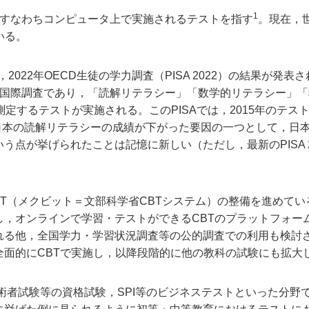
1
 tests，すなわちコンピュータ上で実施されるテストを指す
。現在，
いる。
2022年OECD生徒の学力調査（PISA 2022）の結果が発表さ
る国際調査であり，「読解リテラシー」「数学的リテラシー」「
定するテストが実施される。このPISAでは，2015年のテス
おいて日本の読解リテラシーの成績が下がった要因の一つとして，日
う点が挙げられたことは記憶に新しい（ただし，最新のPISA 
BT（メクビット＝文部科学省CBTシステム）の整備を進めてい
，オンラインで学習・テストができるCBTのプラットフォーム
れる他，全国学力・学習状況調査等の公的調査での利用も検討
全面的にCBTで実施し，以降段階的に他の教科の試験にも拡大
技術者試験等の資格試験，SPI等のビジネステストといった分野