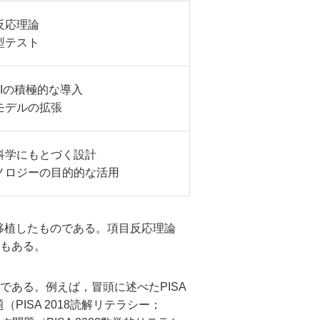
反応理論
型テスト
AIの積極的な導入
モデルの拡張
科学にもとづく設計
ノロジーの目的的な活用
移植したものである。項目反応理論
のもある。
である。例えば，冒頭に述べたPISA
ISA 2018読解リテラシー；