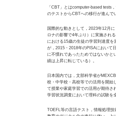
「CBT」とはcomputer-based
のテストからCBTへの移行が進んで
国際的な動きとして，2023年12月に，
ロナの影響で4年ぶり）に実施され
における15歳の生徒の学習到達度を測
が，2015・2018年のPISAに
に不慣れであったためではないかとい
績は上昇に転じている）。
日本国内では，文部科学省がMEXC
校・中学校・高校等での活用を開始し
て授業や家庭学習での活用が期待さ
学習状況調査において理科の試験を
TOEFL等の言語テスト，情報処理