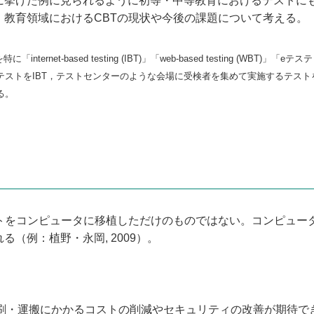
に挙げた例に見られるように初等・中等教育におけるテストにも
，教育領域におけるCBTの現状や今後の課題について考える。
ernet-based testing (IBT)」「web-based testing (WB
ストをIBT，テストセンターのような会場に受検者を集めて実施するテスト
る。
ストをコンピュータに移植しただけのものではない。コンピュー
（例：植野・永岡, 2009）。
刷・運搬にかかるコストの削減やセキュリティの改善が期待で