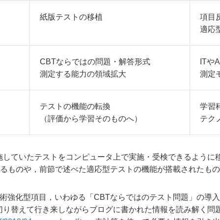
紙版テストの移植
項目
適応
CBTならではの問題・解答形式
ITや
測定する能力の領域拡大
測定
テストの機能の転換
学習
（評価から学習そのものへ）
テク
施していたテストをコンピュータ上で実施・受検できるように
いるものや，前節で述べた適応型テストの機能が搭載されたも
術強化型項目，いわゆる「CBTならではのテスト問題」の導入
り替えて行き来しながらブログに書かれた情報を読み解く問題（P