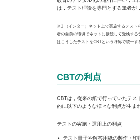
教育のデジタル化の進行に伴い，上
は，テスト理論を専門とする筆者が
※1 （インター）ネット上で実施するテストを特に「int
者の自前の環境でネットに接続して受検するテ
はこうしたテストをCBTという呼称で統一す
CBTの利点
CBTは，従来の紙で行っていたテ
的に以下のような様々な利点が生まれる
テストの実施・運用上の利点
テスト冊子や解答用紙の製作・印