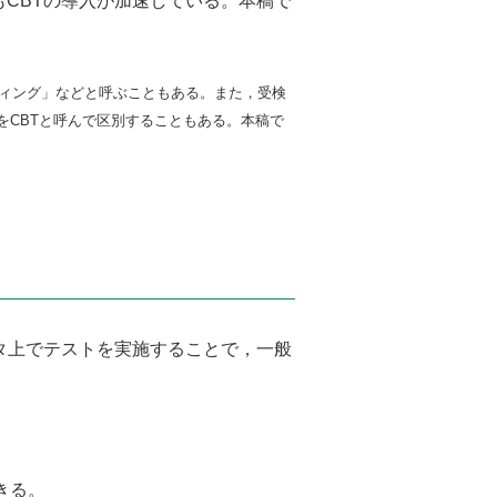
CBTの導入が加速している。本稿で
T)」「eテスティング」などと呼ぶこともある。また，受検
をCBTと呼んで区別することもある。本稿で
タ上でテストを実施することで，一般
きる。