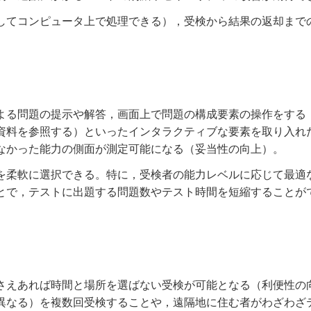
してコンピュータ上で処理できる），受検から結果の返却まで
よる問題の提示や解答，画面上で問題の構成要素の操作をする
資料を参照する）といったインタラクティブな要素を取り入れ
なかった能力の側面が測定可能になる（妥当性の向上）。
を柔軟に選択できる。特に，受検者の能力レベルに応じて最適
とで，テストに出題する問題数やテスト時間を短縮することが
さえあれば時間と場所を選ばない受検が可能となる（利便性の
異なる）を複数回受検することや，遠隔地に住む者がわざわざ