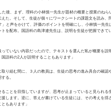
した後、まず、理科の小林慎一先生が題材の概要と授業のねら
伝えた。そして、生徒が個々にワークシートの課題文を読み、問
ます」と声をかけて、評価のポイントを明確にし、小林慎一先生
ントを配布。国語科の島津遼先生は、説明を生徒が把握できて
っていない内容だったので、テキストを選んだ私が概要を説
、国語科の2人が説明することもあります」
取り組む間に、３人の教員は、生徒の思考の進み具合の確認
明する。
ることを目指していますが、思考が止まっていると見られる
支援します。逆に、答えが書けている生徒には、その考えを揺
こともあります」