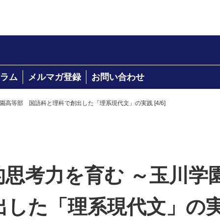
ラム
メルマガ登録
お問い合わせ
学園高等部 国語科と理科で創出した「理系現代文」の実践 [4/6]
判的思考力を育む ～玉川
した「理系現代文」の実践 