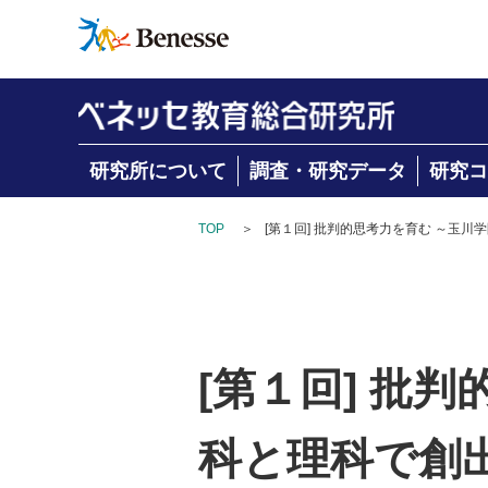
研究所について
調査・研究データ
研究コ
TOP
＞
[第１回] 批判的思考力を育む ～玉川
[第１回] 批
科と理科で創出