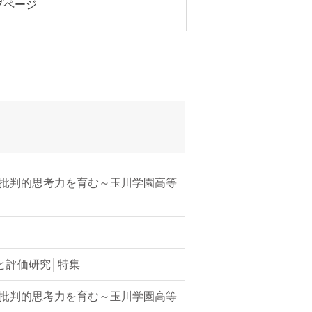
プページ
]批判的思考力を育む～玉川学園高等
と評価研究│特集
]批判的思考力を育む～玉川学園高等