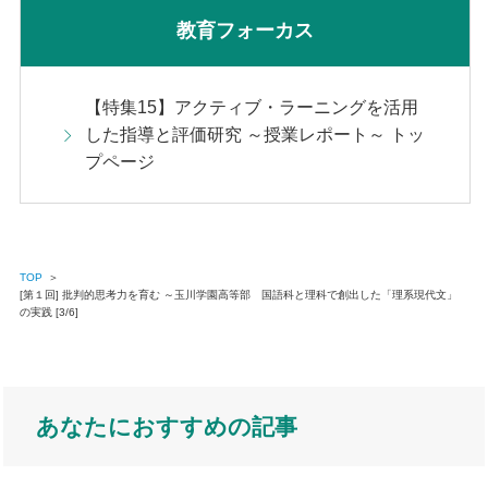
教育フォーカス
【特集15】アクティブ・ラーニングを活用
した指導と評価研究 ～授業レポート～ トッ
プページ
TOP
＞
[第１回] 批判的思考力を育む ～玉川学園高等部 国語科と理科で創出した「理系現代文」
の実践 [3/6]
あなたにおすすめの記事