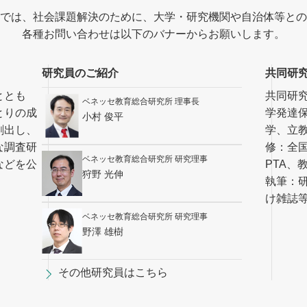
では、社会課題解決のために、大学・研究機関や自治体等との
各種お問い合わせは以下のバナーからお願いします。
研究員のご紹介
共同研
ととも
共同研
ベネッセ教育総合研究所 理事長
とりの成
学発達
小村 俊平
創出し、
学、立
な調査研
修：全
ベネッセ教育総合研究所 研究理事
などを公
PTA、
狩野 光伸
執筆：
け雑誌
ベネッセ教育総合研究所 研究理事
野澤 雄樹
その他研究員はこちら