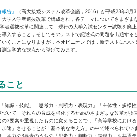
終報告」
（高大接続システム改革会議，2016）が平成28年3
，大学入学者選抜改革で構成され，各テーマについてさまざま
入学者選抜改革に関連して，現行の大学入試センター試験を廃
を導入すること，そしてそのテストで記述式の問題を出題する
ていくことになりますが，本オピニオンでは，新テストについ
育測定学的な観点から挙げてみます。
ること
「知識・技能」「思考力・判断力・表現力」「主体性・多様性
基づいて，それらの育成を強化するためのさまざまな改革が提
力の3要素を重視したものに変えることで，「高等学校におけ
く加速」させることが「基本的な考え方」の中で述べられていま
は，学力の3要素のうちの「思考力・判断力・表現力」を共通