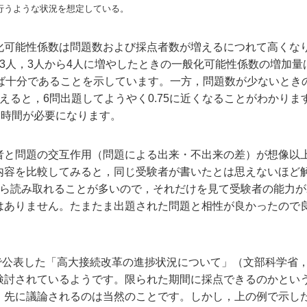
行うような状況を想定している。
可能性係数は問題数および採点者数が増えるにつれて高くなり
3人，3人から4人に増やしたときの一般化可能性係数の増加
ば十分であることを示しています。一方，問題数が少ないときの
えると，6問出題してようやく0.75に近くなることがわかりま
験時間が必要になります。
と問題の交互作用（問題による出来・不出来の差）が想像以
内容を比較してみると，同じ受験者が書いたとは思えないほど
から読み取れることが多いので，それだけを見て受験者の能力
はありません。たまたま出題された問題と相性が良かったので
で公表した「高大接続改革の進捗状況について」（文部科学省，
検討されているようです。限られた期間に採点できるのかとい
，先に議論されるのは当然のことです。しかし，上の例で示し