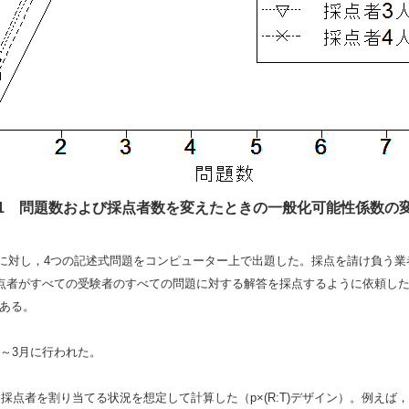
1 問題数および採点者数を変えたときの一般化可能性係数の
人に対し，4つの記述式問題をコンピューター上で出題した。採点を請け負う業
点者がすべての受験者のすべての問題に対する解答を採点するように依頼し
である。
年2～3月に行われた。
採点者を割り当てる状況を想定して計算した（p×(R:T)デザイン）。例えば，