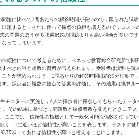
問題に比べて1問あたりの解答時間が長いので，限られた試験
く出題すると，それに伴って採点の負担も増えるので，コスト
述式の問題のほうが多肢選択式の問題よりも高い場合が多いで
くなってしまいます。
信頼性について考えるために，ベネッセ教育総合研究所で開
張すべき内容と複数の資料が与えられます。受験者は資料を読
ことが求められます。1問あたりの解答時間は約30分程度で，
ます。採点者は複数の観点で答案を評価し，その結果は換算ルー
生モニターに実施し，4人の採点者に採点してもらったデータを一般
した。その結果に基づき，問題数と採点者数を変えたときにテ
す。ここでは，信頼性の指標として一般化可能性係数を使ってい
が低く，1に近いほど信頼性が高いことを表します。テストの使
0.75以上であれば信頼性が高いと考えることにします。