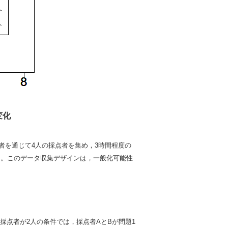
変化
者を通じて4人の採点者を集め，3時間程度の
た。このデータ収集デザインは，一般化可能性
採点者が2人の条件では，採点者AとBが問題1