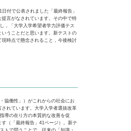
月31日付で公表されました「最終報告」
な提言がなされています。その中で特
止し，「大学入学希望者学力評価テス
ということだと思います。新テストの
て現時点で懸念されること，今後検討
・協働性」）がこれからの社会にお
言されています。大学入学者選抜改革
る指導の在り方の本質的な改善を促
す（「最終報告」41ページ）。新テ
テストで問うことで，従来の「知識・