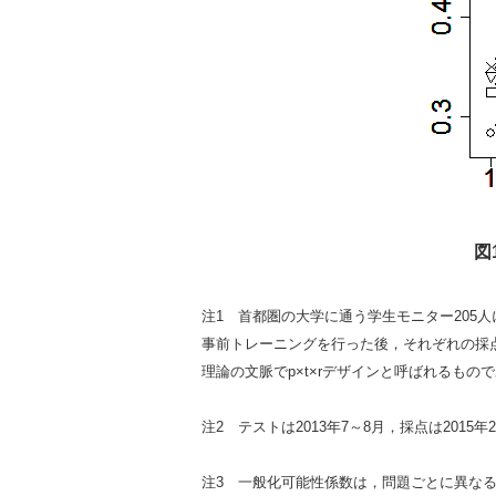
図
注1 首都圏の大学に通う学生モニター205
事前トレーニングを行った後，それぞれの採
理論の文脈でp×t×rデザインと呼ばれるもの
注2 テストは2013年7～8月，採点は2015
注3 一般化可能性係数は，問題ごとに異なる