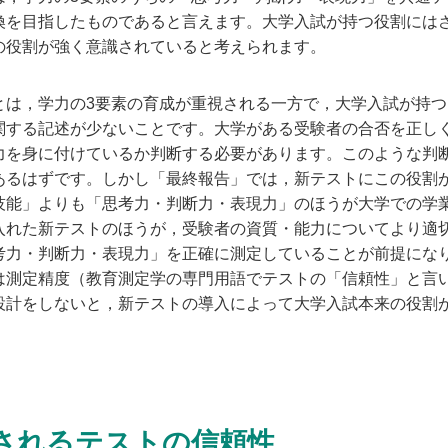
換を目指したものであると言えます。大学入試が持つ役割には
の役割が強く意識されていると考えられます。
は，学力の3要素の育成が重視される一方で，大学入試が持つ
関する記述が少ないことです。大学がある受験者の合否を正し
力を身に付けているか判断する必要があります。このような判
あるはずです。しかし「最終報告」では，新テストにこの役割
技能」よりも「思考力・判断力・表現力」のほうが大学での学
入れた新テストのほうが，受験者の資質・能力についてより適
考力・判断力・表現力」を正確に測定していることが前提にな
は測定精度（教育測定学の専門用語でテストの「信頼性」と言
設計をしないと，新テストの導入によって大学入試本来の役割
されるテストの信頼性