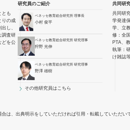
研究員のご紹介
共同研
ととも
共同研
ベネッセ教育総合研究所 理事長
とりの成
学発達
小村 俊平
創出し、
学、立
な調査研
修：全
ベネッセ教育総合研究所 研究理事
などを公
PTA、
狩野 光伸
執筆：
け雑誌
ベネッセ教育総合研究所 研究理事
野澤 雄樹
その他研究員はこちら
場合は、出典明示をしていただければ引用・転載していただい