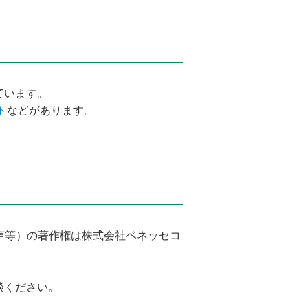
ています。
ト
などがあります。
声等）の著作権は株式会社ベネッセコ
談ください。