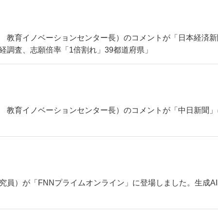
（理事長 教育イノベーションセンター長）のコメントが「日本経
経調査、志願倍率「1倍割れ」39都道府県」
（理事長 教育イノベーションセンター長）のコメントが「中日新
（主席研究員）が「FNNプライムオンライン」に登場しました。生成