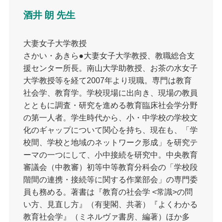
酒井 朗 先生
大妻女子大学教授
さかい・あきら●大妻女子大学教授、教職総合支
援センター所長。南山大学助教授、お茶の水女子
大学教授等を経て2007年より現職。専門は教育
社会学、教育学。学校現場に出向き、現場の教員
とともに調査・研究を進める教育臨床社会学分野
の第一人者。学生時代から、小・中学校の学校文
化のギャップについて関心を持ち、現在も、「学
校間、学校と地域のネットワーク形成」を研究テ
ーマの一つにして、小中接続を研究中。中央教育
審議会（中教審）初等中等教育分科会の「学校段
階間の連携・接続等に関する作業部会」の専門委
員も務める。著書は『教育の社会学 <常識>の問
い方、見直し方』（有斐閣、共著）『よくわかる
教育社会学』（ミネルヴァ書房、編著）ほか多