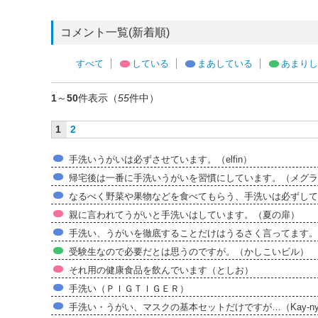
コメント一覧(新着順)
すべて
している
まあしている
あまりし
1
～
50
件表示（
55
件中）
1
2
手洗いうがいは必ずさせています。（elfin）
帰宅後は一番に手洗いうがいを習慣にしています。（メグラ
なるべく野菜や果物などを食べてもらう、手洗いは必ずして
親に言われてうがいと手洗いはしています。（夏の扉）
手洗い、うがいを徹底することだけはうるさく言ってます。
受験生なので必要だとは思うのですが。（かしこいビル）
それ用の健康食品を飲んでいます（としお）
手洗い（ＰＩＧＴＩＧＥＲ）
手洗い・うがい、マスクの基本セットだけですが…（Kay-nya