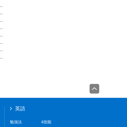
英語
勉強法
4技能