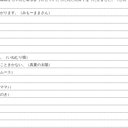
がります。（みもーままさん）
。（いねむり猫）
こときかない。（真夏の太陽）
ムース）
ママ♪）
のき）