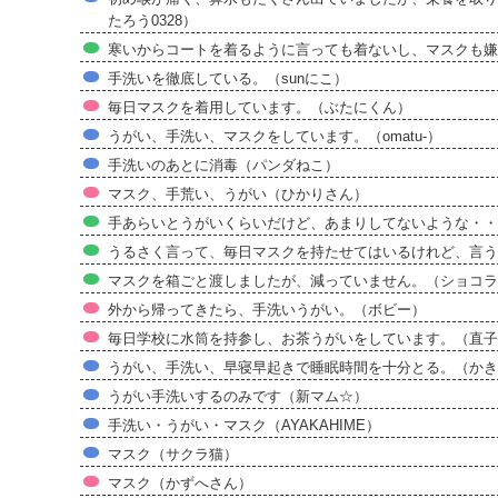
たろう0328）
寒いからコートを着るように言っても着ないし、マスクも嫌
手洗いを徹底している。（sunにこ）
毎日マスクを着用しています。（ぶたにくん）
うがい、手洗い、マスクをしています。（omatu-）
手洗いのあとに消毒（パンダねこ）
マスク、手荒い、うがい（ひかりさん）
手あらいとうがいくらいだけど、あまりしてないような・・
うるさく言って、毎日マスクを持たせてはいるけれど、言う
マスクを箱ごと渡しましたが、減っていません。（ショコラ
外から帰ってきたら、手洗いうがい。（ボビー）
毎日学校に水筒を持参し、お茶うがいをしています。（直子
うがい、手洗い、早寝早起きで睡眠時間を十分とる。（かき
うがい手洗いするのみです（新マム☆）
手洗い・うがい・マスク（AYAKAHIME）
マスク（サクラ猫）
マスク（かずへさん）