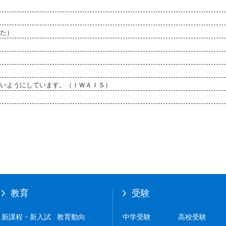
た）
いようにしています。（ＩＷＡＩＳ）
教育
受験
新課程・新入試
教育動向
中学受験
高校受験