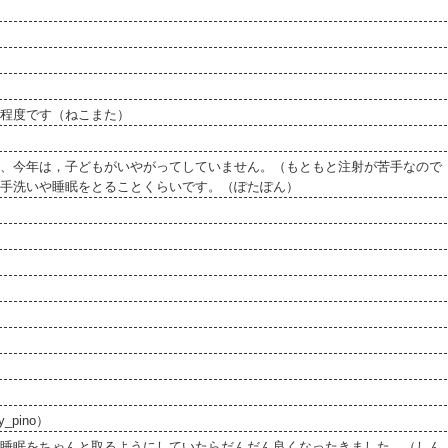
程度です（ねこまた）
、今年は，子どもがいやがってしていません。（もともと注射が苦手なので
手洗いや睡眠をとることくらいです。（ぽたぽん）
pino）
睡眠をちゃんと取るようにしていたらだんだん良くなったきました。（しん