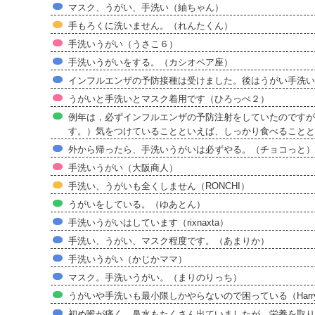
マスク、うがい、手洗い（紬ちゃん）
手もろくに洗いません。（れんたくん）
手洗いうがい（うさこ６）
手洗いうがいをする。（カシオペア座）
インフルエンザの予防接種は受けました。後はうがい手洗い
うがいと手洗いとマスク着用です（ひろっぺ２）
例年は，必ずインフルエンザの予防注射をしていたのですが
す。）気をつけていることといえば、しっかり食べることと
外から帰ったら、手洗いうがいは必ずやる。（チョコっと）
手洗いうがい（大阪商人）
手洗い、うがいも全くしません（RONCHI）
うがいをしている。（ゆあとん）
手洗いうがいはしています（rixnaxta）
手洗い、うがい、マスク程度です。（あまりか）
手洗いうがい（かじかママ）
マスク。手洗いうがい。（まりのりっち）
うがいや手洗いも最小限しかやらないので困っている（Harry_
初め喉が痛く、鼻水もたくさん出ていましたが、栄養を取り