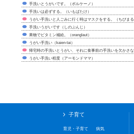
手洗いとうがいです。（ボルケーノ）
手洗いは必ずする。（いもばたけ）
うがい手洗いと人ごみに行く時はマスクをする。（ちびまる
手洗いうがいです（しのぶんじ）
果物でビタミン補給。（oranglaut）
うがい手洗い（kaien-tai）
帰宅時の手洗いとうがい、それに食事前の手洗いを欠かさな
うがい手洗い程度（アーモンドママ）
子育て
育児・子育て
病気