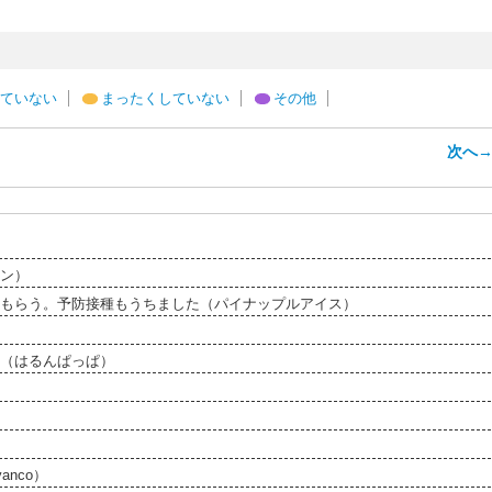
ていない
まったくしていない
その他
次へ
ン）
もらう。予防接種もうちました（パイナップルアイス）
（はるんぱっぱ）
nco）