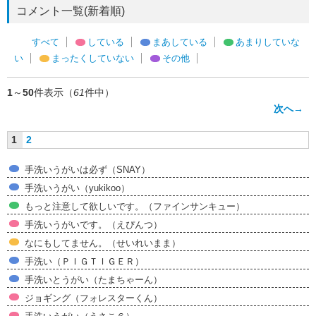
コメント一覧(新着順)
すべて
している
まあしている
あまりしていな
い
まったくしていない
その他
1
～
50
件表示（
61
件中）
次へ→
1
2
手洗いうがいは必ず（SNAY）
手洗いうがい（yukikoo）
もっと注意して欲しいです。（ファインサンキュー）
手洗いうがいです。（えぴんつ）
なにもしてません。（せいれいまま）
手洗い（ＰＩＧＴＩＧＥＲ）
手洗いとうがい（たまちゃーん）
ジョギング（フォレスターくん）