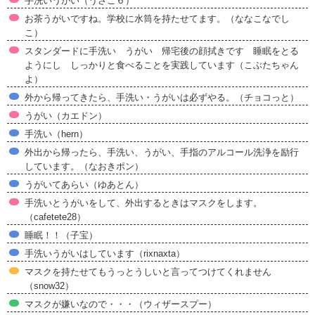
手洗いうがい（うさこ６）
お茶うがいですね。学校に水筒を持たせてます。（ななこなでし
こ）
スタンダードに手洗い うがい 帰宅後の顔拭きです 睡眠をとる
ようにし しっかりと食べることを実践しています（こぶたちゃん
よ）
外から帰ってきたら、手洗い・うがいは必ずやる。（チョコっと）
うがい（カエドン）
手洗い（hern）
外出から帰ったら、手洗い、うがい、手指のアルコール洗浄を励行
しています。（なおきポン）
うがいてあらい（ゆあとん）
手洗いとうがいをして、外出するときはマスクをします。
（cafetete28）
睡眠！！（子宝）
手洗いうがいはしています（rixnaxta）
マスクを持たせてもうっとうしいと言ってつけてくれません
（snow32）
マスクが嫌いなので・・・（ウィザースプー）