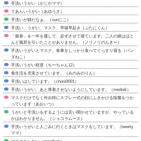
手洗いうがい（かじかママ）
てあらいうがい（あゆうさ）
手洗いが雑だなぁ…（sunにこ）
手洗い、うがい、マスク、早寝早起き（ぶたにくん）
「腹巻」を一年を通して、必ずさせて寝ています。二人の娘はほと
んど風邪を引いたことがありません。（ノリノリのんきー）
手洗いうがいとマスク。食事をしっかり食べてぐっすり寝る（パン
ダねこ）
手洗いうがい程度（ちーちゃん12）
食生活を充実させています。（みのみのりん）
手洗いはしています。（chorii0001）
手洗いうがい、あと厚着させないようにしています。（medrek）
マスクだけでなく外出時にスプレー式の顔にふきかける除菌をつか
っています（あおいつ）
うがいと手洗いをするようには言い聞かせていますが、やっている
かはわかりません。（ショコラムース）
手洗いうがいと人ごみに行くときはマスクをしています。（tweety
ママ）