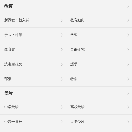
教育
新課程・新入試
教育動向
テスト対策
学習
教育費
自由研究
読書感想文
語学
部活
特集
受験
中学受験
高校受験
中高一貫校
大学受験