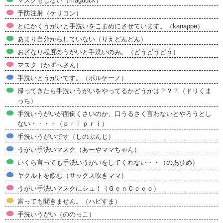
マスクもしない（magduck）
予防注射（ケリコン）
とにかくうがいと手洗いをこまめにさせています。（kanappe）
あまり自分からしていない（りえどんどん）
おざなり程度のうがいと手洗いのみ。（どうどうどう）
マスク（かずへさん）
手洗いとうがいです。（ボルケーノ）
帰ってきたら手洗いうがいをやってるかどうかは？？？（ドリくま
っち）
手洗いうがいが面倒くさいのか、口うるさく言わないとやろうとし
ない・・・・（ｐｒｉｐｒｉ）
手洗いうがいです（しのぶんじ）
うがい手洗いマスク（あーやママちゃん）
いくら言っても手洗いうがいをしてくれない・・（のあひめ）
ヤクルトを飲む（サックス吹きママ）
うがい手洗いマスクにシュ！（ＧｅｎＣｏｃｏ）
言っても聞きません。（ハピすま）
手洗いうがい（ののっこ）