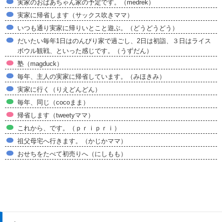
実家のおばあちゃん家の予定です。（medrek）
実家に帰省します（サックス吹きママ）
いつも通り実家に帰りいとこと遊ぶ。（どうどうどう）
だいたい毎年1日はのんびり家で過ごし、2日は初詣、３日はライス
ボウル観戦、といった感じです。（うずだん）
塾（magduck）
毎年、主人の実家に帰省しています。（みほきみ）
実家に行く（りえどんどん）
毎年、同じ（cocoまま）
帰省します（tweetyママ）
これから、です。（ｐｒｉｐｒｉ）
祖父母宅へ行きます。（かじかママ）
おせちをたべて初売りへ（にしもも）