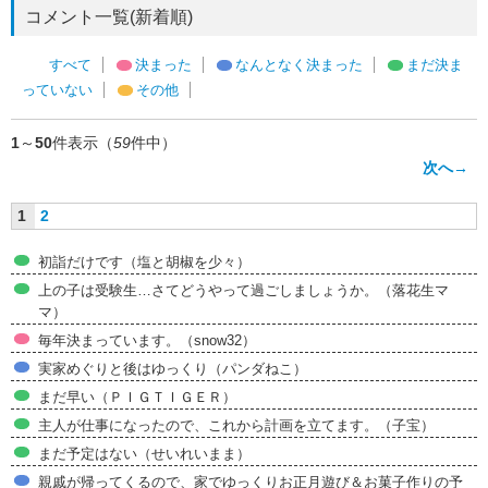
コメント一覧(新着順)
すべて
決まった
なんとなく決まった
まだ決ま
っていない
その他
1
～
50
件表示（
59
件中）
次へ→
1
2
初詣だけです（塩と胡椒を少々）
上の子は受験生…さてどうやって過ごしましょうか。（落花生マ
マ）
毎年決まっています。（snow32）
実家めぐりと後はゆっくり（パンダねこ）
まだ早い（ＰＩＧＴＩＧＥＲ）
主人が仕事になったので、これから計画を立てます。（子宝）
まだ予定はない（せいれいまま）
親戚が帰ってくるので、家でゆっくりお正月遊び＆お菓子作りの予