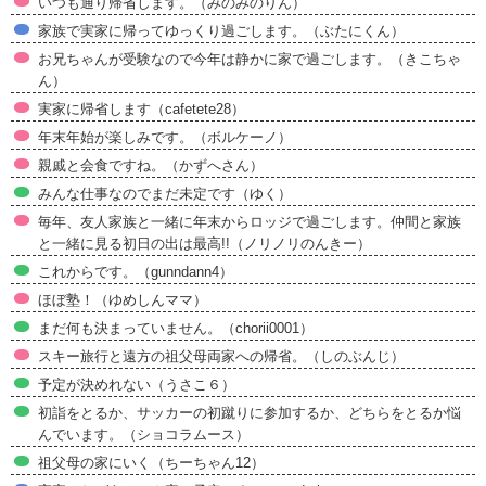
いつも通り帰省します。（みのみのりん）
家族で実家に帰ってゆっくり過ごします。（ぶたにくん）
お兄ちゃんが受験なので今年は静かに家で過ごします。（きこちゃ
ん）
実家に帰省します（cafetete28）
年末年始が楽しみです。（ボルケーノ）
親戚と会食ですね。（かずへさん）
みんな仕事なのでまだ未定です（ゆく）
毎年、友人家族と一緒に年末からロッジで過ごします。仲間と家族
と一緒に見る初日の出は最高!!（ノリノリのんきー）
これからです。（gunndann4）
ほぼ塾！（ゆめしんママ）
まだ何も決まっていません。（chorii0001）
スキー旅行と遠方の祖父母両家への帰省。（しのぶんじ）
予定が決めれない（うさこ６）
初詣をとるか、サッカーの初蹴りに参加するか、どちらをとるか悩
んでいます。（ショコラムース）
祖父母の家にいく（ちーちゃん12）