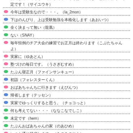
定です！（サイユウキ）
今年は受験生なので・・・。（la_2mon）
下はのんびり、上は受験勉強を本格化します（あおいつ）
全く決まって無い（龍凰）
ない（SNAY）
毎年恒例のチア大会の練習でお正月は終わります（こぶたちゃん
よ）
実家に（ゆあとん）
塾づけの毎日です。（うさぎむすめ）
たぶん寝正月（ファインサンキュー）
初詣（フォレスターくん）
おばあちゃんちに行きます（えぴんつ）
帰省します（テッセン）
実家でゆっくりすると思う。（チョコっと）
何も考えてない・・・（ななこなでしこ）
未定です（hern）
たぶんおばあちゃんの家（のあひめ）