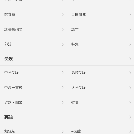
教育費
自由研究
読書感想文
語学
部活
特集
受験
中学受験
高校受験
中高一貫校
大学受験
進路・職業
特集
英語
勉強法
4技能