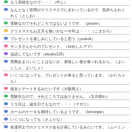
もう高校生なので・・・（中じ）
なんとなく世間がクリスマスでにぎわっているので、気持ちもわく
わく（としお）
受験なのでそれどころではないようです。（pinorin）
クリスマスもお正月も無いかなー今年は・・・（こまかろ）
プレゼントを楽しみにしていると思う（yuukok）
サンタさんからのプレゼント。（ゆめしんママ）
会話してないです（etsuko120）
実際あまりいいことはないが，美味しい者が食べれるから。（よい
ししょ、よいしょ）
いくつになっても、プレゼントが来ると思っています。（かたちゃ
ん）
彼女とデートするみたいです（大阪商人）
受験生なので、それどころではありません。（五月晴れ）
２５日は、誕生日でもなので・・・（マガリ）
ホールのケーキを期待しているようです。（lemonpie）
いくつになっても（さぶりな）
友達同士でのクリスマス会を計画しているみたいです。（ムーミン