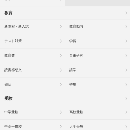
教育
新課程・新入試
教育動向
テスト対策
学習
教育費
自由研究
読書感想文
語学
部活
特集
受験
中学受験
高校受験
中高一貫校
大学受験