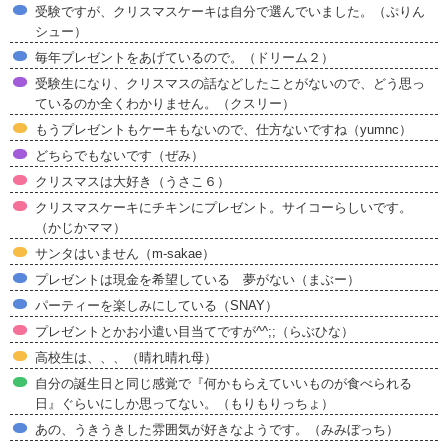
受験ですが、クリスマスケーキは自分で選んでいました。（ぷりん
シュー）
毎年プレゼントをあげているので。（ドリーム２）
受験生になり、クリスマスの話などしたことがないので、どう思っ
ているのか全くわかりません。（クスリー）
もうプレゼントもケーキもないので、仕方ないですね（yumnc）
どちらでもないです（ぜみ）
クリスマスは大好き（うさこ６）
クリスマスケーキにチキンにプレゼント。サイコーらしいです。
（かじかママ）
サンタはいません（m-sakae）
プレゼントは現金を希望している 夢がない（まぶー）
パーティーを楽しみにしている（SNAY）
プレゼントとかお小遣い目当てですが^^;;（らぶひな）
高校生は、、、（晴れ晴れ母）
自分の誕生日と同じ感覚で『何かもらえていいものが食べられる
日』ぐらいにしか思ってない。（もりもりっちょ）
あの、うきうきした雰囲気が好きなようです。（みみぼっち）