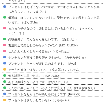
とうちゃん）
プレゼントはあげてないのですが、ケーキとコストコのチキンが楽
しみらしい。（いつまでも）
最近は、ほしいものもないですし、受験でそこまで考えてないと思
います。（ばんびchan）
まだまだ子供なので…楽しみにしているようです。（ママくん
♪（＾ー‘））
高校生男子、そんなもんみたいです。（あまりか）
友達同士で楽しむのかなぁ＼(^o^)／（MOTOLION）
なんかわくわくしちゃうみたい（パンダねこ）
ナンヤカンヤ言うて祭り好きですから。（カチカチやま）
プレゼント・ケーキが楽しみのようです。（Ayu3）
ケーキが好きではないので....（虎太郎のママちゃん）
何も計画が内容である。（あさみゆき）
あまり興味がないようです（はなむぐりくん）
そんなに楽しみにしているようには見えません（けやき坂さん）
プレゼントをもらうのが楽しみだそうです（tolucky）
プレゼントはきたいしていない（うららパパ）