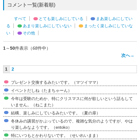
コメント一覧(新着順)
すべて
とても楽しみにしている
まあ楽しみにしてい
る
あまり楽しみにしていない
まったく楽しみにしていな
い
その他
1
～
50
件表示（
68
件中）
次へ→
1
2
プレゼント交換するみたいです。（マツイママ）
イベントだしね（たまちゃーん）
今年は受験のためか、特にクリスマスに何が欲しいという話もして
いません。（ねこまた）
結構、楽しみにしているみたいです。（夏の扉）
冬休みの講習がかぶっているので、複雑な気分のようですが、やは
り楽しみなようです。（entoko）
特にいつもとかわりないです。（せいれいまま）