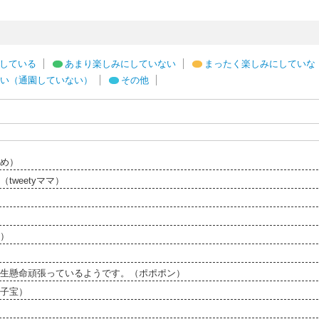
している
あまり楽しみにしていない
まったく楽しみにしていな
い（通園していない）
その他
め）
weetyママ）
）
生懸命頑張っているようです。（ポポポン）
子宝）