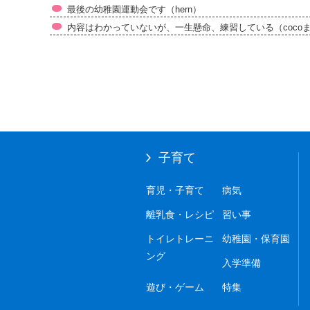
最後の幼稚園運動会です（hern）
内容はわかっていないが、一生懸命、練習している（coco
子育て
育児・子育て
病気
離乳食・レシピ
習い事
トイレトレーニ
幼稚園・保育園
ング
入学準備
遊び・ゲーム
特集