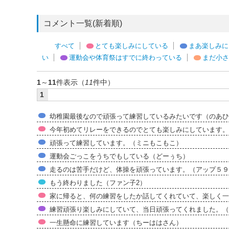
コメント一覧(新着順)
すべて
とても楽しみにしている
まあ楽しみに
い
運動会や体育祭はすでに終わっている
まだ小さ
1
～
11
件表示（
11
件中）
1
幼稚園最後なので頑張って練習しているみたいです（のあひ
今年初めてリレーをできるのでとても楽しみにしています。（t
頑張って練習しています。（ミニもこもこ）
運動会ごっこをうちでもしている（どーぅち）
走るのは苦手だけど、体操を頑張っています。（アップ５９
もう終わりました（ファン子2）
家に帰ると、何の練習をしたか話してくれていて、楽しく一
練習頑張り楽しみにしていて、当日頑張ってくれました。（
一生懸命に練習しています（ちーははさん）