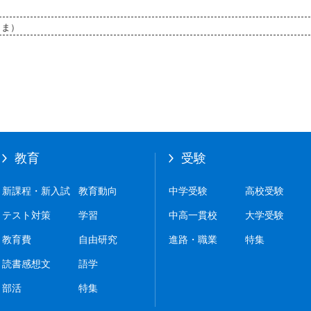
まま）
教育
受験
新課程・新入試
教育動向
中学受験
高校受験
テスト対策
学習
中高一貫校
大学受験
教育費
自由研究
進路・職業
特集
読書感想文
語学
部活
特集