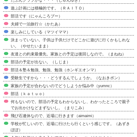
たぶんクラブかな・・・（じゅんゆき）
遊ぶ計画には積極的です。（ＲＡＩＴＯ）
部活です（にゃんころブー）
夫婦で一泊旅行☆（かたあ）
楽しみにしている（マツイママ）
決まっていない。子供は子供だけでどこかに遊びに行くかもしれな
い。（やせたいまま）
友達との約束最優先。家族との予定は後回しなので。（まねね）
部活の予定が出ない。（しじま）
部活＆塾＆勉強、勉強、勉強（ホンギエオンマ）
受験生ですから・・・どうするんでしょうか。（なおきポン）
家族の予定が合わないのでどうしようか悩み中（yumnc）
部活（ｋａｔｕｏ）
何もないので。部活の予定もわからないし、わかったところで親子
でお出かけなどまずないし。（まりこみ）
飛び石連休なので、近場に行きます（aimaimi）
学校が忙しいので、近場に行けたら行くという感じです。（あずき
ぽぽ）