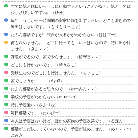
すでに親と休日いっしょに行動するということがなく、親としては
少しさびしいですね。（鉄分）
毎年、うちから一時間弱の実家に顔を出すくらい。どこも混むので
遠出はしないです。（もりもりっちょ）
たぶん部活ですが、試合が入るかがわからない（ははブー）
何も決めません。 どこに行っても いっぱいなので 特に出かけ
ません。（きよママ）
課題がでるので、家でやらせます。（留守番ママ）
どこにも行かないです。（華うさこ）
受験生なのでどこにも行けませんん。（ちょここ）
家でしょうか・・・（Ayu3）
たぶん部活があると思うので…（ゆーみんママ）
学校の予定がわからない（ｍ.noriko）
特に予定無い（さぶりな）
毎日部活です。（たいぴー）
本人は予定はないけど、ほかの家族の予定次第です。（るぽん）
部活がまだ決まっていないので、予定が組めません。（めぐママつ
よみき）