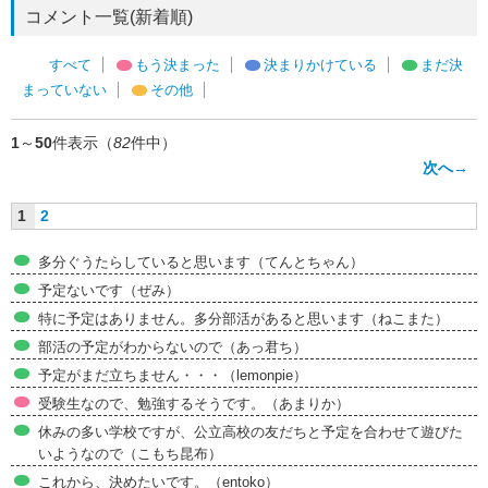
コメント一覧(新着順)
すべて
もう決まった
決まりかけている
まだ決
まっていない
その他
1
～
50
件表示（
82
件中）
次へ→
1
2
多分ぐうたらしていると思います（てんとちゃん）
予定ないです（ぜみ）
特に予定はありません。多分部活があると思います（ねこまた）
部活の予定がわからないので（あっ君ち）
予定がまだ立ちません・・・（lemonpie）
受験生なので、勉強するそうです。（あまりか）
休みの多い学校ですが、公立高校の友だちと予定を合わせて遊びた
いようなので（こもち昆布）
これから、決めたいです。（entoko）