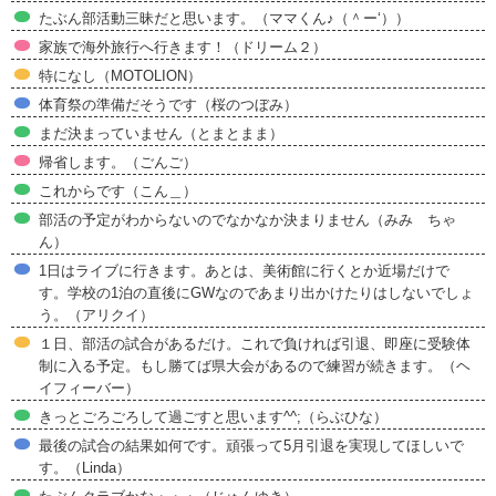
たぶん部活動三昧だと思います。（ママくん♪（＾ー‘））
家族で海外旅行へ行きます！（ドリーム２）
特になし（MOTOLION）
体育祭の準備だそうです（桜のつぼみ）
まだ決まっていません（とまとまま）
帰省します。（ごんご）
これからです（こん＿）
部活の予定がわからないのでなかなか決まりません（みみ ちゃ
ん）
1日はライブに行きます。あとは、美術館に行くとか近場だけで
す。学校の1泊の直後にGWなのであまり出かけたりはしないでしょ
う。（アリクイ）
１日、部活の試合があるだけ。これで負ければ引退、即座に受験体
制に入る予定。もし勝てば県大会があるので練習が続きます。（ヘ
イフィーバー）
きっとごろごろして過ごすと思います^^;（らぶひな）
最後の試合の結果如何です。頑張って5月引退を実現してほしいで
す。（Linda）