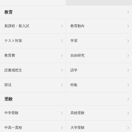
教育
新課程・新入試
教育動向
テスト対策
学習
教育費
自由研究
読書感想文
語学
部活
特集
受験
中学受験
高校受験
中高一貫校
大学受験