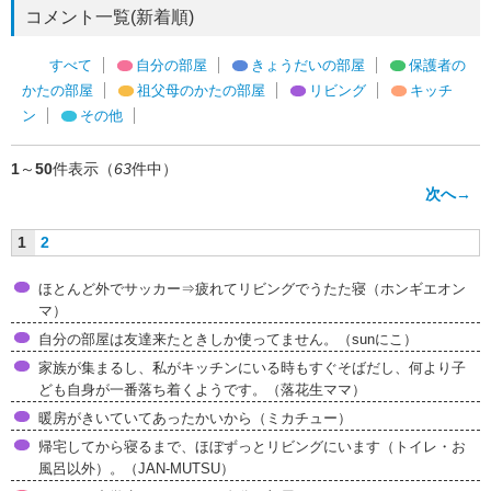
コメント一覧(新着順)
すべて
自分の部屋
きょうだいの部屋
保護者の
かたの部屋
祖父母のかたの部屋
リビング
キッチ
ン
その他
1
～
50
件表示（
63
件中）
次へ→
1
2
ほとんど外でサッカー⇒疲れてリビングでうたた寝（ホンギエオン
マ）
自分の部屋は友達来たときしか使ってません。（sunにこ）
家族が集まるし、私がキッチンにいる時もすぐそばだし、何より子
ども自身が一番落ち着くようです。（落花生ママ）
暖房がきいていてあったかいから（ミカチュー）
帰宅してから寝るまで、ほぼずっとリビングにいます（トイレ・お
風呂以外）。（JAN-MUTSU）