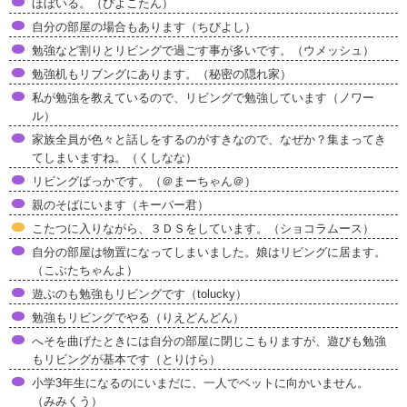
ほぼいる。（ぴよこたん）
自分の部屋の場合もあります（ちびよし）
勉強など割りとリビングで過ごす事が多いです。（ウメッシュ）
勉強机もリブングにあります。（秘密の隠れ家）
私が勉強を教えているので、リビングで勉強しています（ノワー
ル）
家族全員が色々と話しをするのがすきなので、なぜか？集まってき
てしまいますね。（くしなな）
リビングばっかです。（＠まーちゃん＠）
親のそばにいます（キーパー君）
こたつに入りながら、３ＤＳをしています。（ショコラムース）
自分の部屋は物置になってしまいました。娘はリビングに居ます。
（こぶたちゃんよ）
遊ぶのも勉強もリビングです（tolucky）
勉強もリビングでやる（りえどんどん）
へそを曲げたときには自分の部屋に閉じこもりますが、遊びも勉強
もリビングが基本です（とりけら）
小学3年生になるのにいまだに、一人でベットに向かいません。
（みみくう）