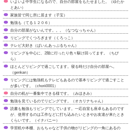
いよいよ中学生になるので、自分の部屋をもたせました。（ゆたか
とあい）
家族皆で同じ所に居ます（子宝）
勉強も（てる１２０６）
自分の部屋がないんです。。。（なつなっちゃん）
リビングでくつろぎます（くろっこ）
テレビ大好き（ぱいんあっぷるちゃん）
リビングを中心に、2階に行ったり色々駆け回ってます。（ちび
ら）
ほとんどリビングで過ごしてます。寝る時だけ自分の部屋へ。
（genkan）
リビングには勉強机もテレビもあるので基本リビングで過ごすこと
が多いです。（chorii0001）
自分の机が一番集中できる様です。（みほきみ）
勉強を見ているのでリビングです。（オカリナちゃん）
読書も勉強もリビングでしています。一応自室も座卓もあるのです
が、使用するのは工作などに打ち込みたいときやお友達が来たとき
くらいです。（イナバニー）
学習机や本棚、おもちゃなど子供の物がリビングの一角にあるの