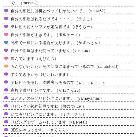
で。（medrek）
自分の部屋には机とベッドしかないので。（snow32）
自分の部屋はねるだけです・・・。（子まこ）
テレビの前のソファが定位置です（ぼうらー）
自分の部屋がすきです。（ボルケーノ）
兄弟で一緒にいる場合があります。（かずへさん）
自分の部屋はまだ使っていません（yukikoo）
遊んでいます（えぴんつ）
みんながだいたいその部屋に集まっているので（cafetete28）
すぐできるから（せいれいまま）
テレビもあるし、冷暖房もあるので（ｐｒｉｐｒｉ）
家族全員リビングです。（かねごん25）
ほとんどの時間リビングにいます。（yamayamas）
リビングか勉強部屋ですね（桜のつぼみ）
いつもリビングにいます。（ミナーチャ）
リビングでゲームをしています（kaien-tai）
3DSをやってます。（さくらら）