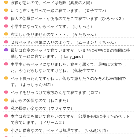
寝像が悪いので、ベッドは危険（真夏の太陽）
いつも布団を並べて一緒に寝ています。（直子ママ♪）
個人の部屋にベットがあるのでそこで寝ています（ひろっぺ２）
小学生になってからベッドです。（けりっさ）
布団しかありませんので・・・。（かたちゃん）
２段ベッドがお気に入りのようで。（ムーミンとうちゃん）
最初は自室のベッドで寝ていますが、いまだに夜中に妻の布団に移
動して一緒に寝ています。（Harry_pino）
中学生からベッドになりました。寝ぞう悪くて、最初は大変でし
た。今もだらしないですけどね。（落花生ママ）
ベット買ったんですがね…。落ちて懲りた？のかそれ以来布団で
す。（よっちゃん0821）
ベッドをひっつけて家族みんなで寝てます（ロフ）
昔からの習慣なので（ねこまた）
私の掃除が楽なので（マツイママ）
本当は布団を敷いて寝たいのですが、部屋を有効に使うためベット
で寝ています。（ドリーム２）
小さい借家なので、ベッドは無理です。（いねむり猫）