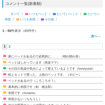
コメント一覧(新着順)
すべて
いつもベッド
たいていベッド
たいてい
布団
いつも布団
その他
1
～
50
件表示（
65
件中）
次へ→
1
2
家にベッドがあるので必然的に、、、（晴れ晴れ母）
ベットほしがっています（快楽ママ）
その日の気温や気分によって変えているようです（loveryusei）
机とセットで買った、上段のベットです。（ボビー）
ベッドがあるので（ころころ６７）
基本的に布団です（剣 桃太郎）
布団です（rixnaxta）
和室がない（ちちうし）