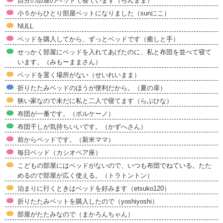
自分の部屋のベッドで寝ています（らんまま）
小５からひとり部屋ベットになりました（sunにこ）
NULL
ベッドを購入してから、ずっとベッドです（癒しと手）
せっかく部屋にベッドを入れてあげたのに、私と布団を並べて寝て
います。（みもーままさん）
ベッドを置く場所がない（せいれいまま）
折りたたみベッドのほうが便利だから。（夏の扉）
狭い家なので未だに私と二人で寝てます（らぶひな）
布団が一番です。（ボルケーノ）
布団干しが気持ちいいです。（かずへさん）
前からベッドです。（新米ママ）
毎日ベッド（カシオペア座）
こどもの部屋にはベッドがないので、いつも布団でねている。たた
めるので部屋が広く使える。（トラトントン）
泊まりに行くときはベッドを好みます（etsuko120）
折りたたみベットを購入したので（yoshiyoshi）
部屋がたたみなので（まかろんちゃん）