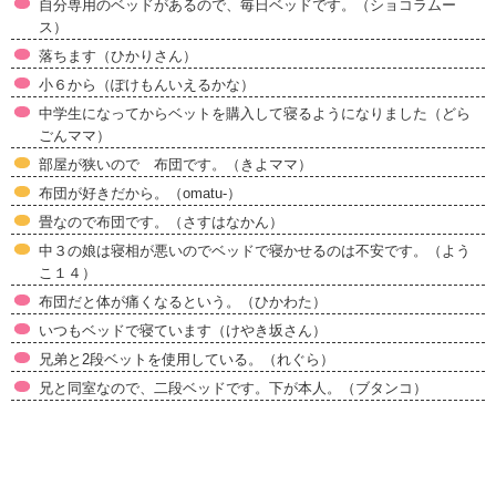
自分専用のベッドがあるので、毎日ベッドです。（ショコラムー
ス）
落ちます（ひかりさん）
小６から（ぽけもんいえるかな）
中学生になってからベットを購入して寝るようになりました（どら
ごんママ）
部屋が狭いので 布団です。（きよママ）
布団が好きだから。（omatu-）
畳なので布団です。（さすはなかん）
中３の娘は寝相が悪いのでベッドで寝かせるのは不安です。（よう
こ１４）
布団だと体が痛くなるという。（ひかわた）
いつもベッドで寝ています（けやき坂さん）
兄弟と2段ベットを使用している。（れぐら）
兄と同室なので、二段ベッドです。下が本人。（ブタンコ）