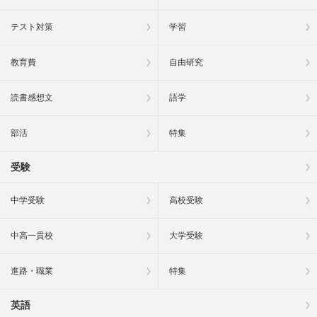
テスト対策
学習
教育費
自由研究
読書感想文
語学
部活
特集
受験
中学受験
高校受験
中高一貫校
大学受験
進路・職業
特集
英語